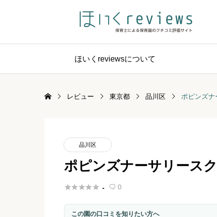
ほいくreviewsについて
レビュー
東京都
品川区
ポピンズナ
品川区
ポピンズナーサリースク





0
-

この園の口コミを知りたい方へ