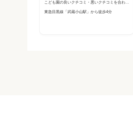
こども園の良いクチコミ・悪いクチコミを合わせ
て評判をご紹介します。石井こども園は、社会福
東急目黒線「武蔵小山駅」から徒歩4分
祉法人朝日会が運営する保育所型認定こども園で
管理職との人間関係
す。0〜5歳を受け入れています。預かり保育や
早朝・土曜保育にも対応して


星の数をお選びください
休みの取りやすさ


星の数をお選びください
通いやすさ


星の数をお選びください