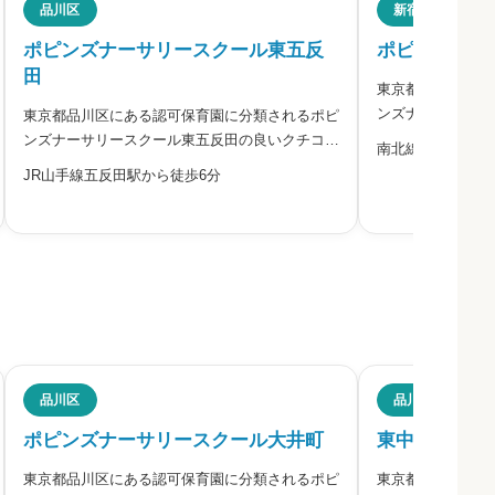
品川区
新宿区
ポピンズナーサリースクール東五反
ポピンズナー
田
東京都新宿区にあ
ださい。
ンズナーサリース
東京都品川区にある認可保育園に分類されるポピ
悪いクチコミを合
ンズナーサリースクール東五反田の良いクチコ
南北線「四ッ谷駅
ピンズナーサリー
ミ・悪いクチコミを合わせて評判をご紹介しま
JR山手線五反田駅から徒歩6分
会社ポピンズエデ
す。ポピンズナーサリースクール東五反田は、株
せた独自の「エデ
式会社ポピンズエデュケアが運営しています。
必須
0〜2歳児を中心に受け入れており



必須
品川区
品川区
ポピンズナーサリースクール大井町
東中延保育園



東京都品川区にある認可保育園に分類されるポピ
東京都品川区にあ