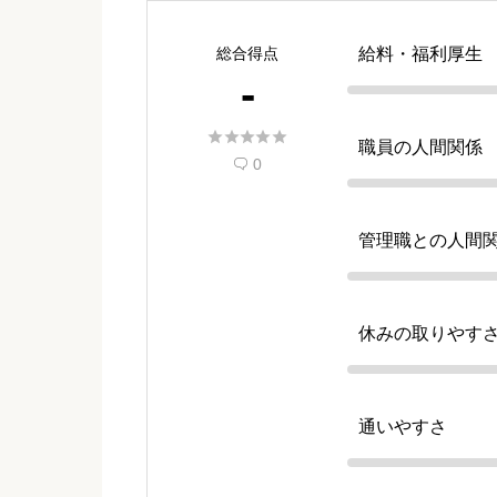
総合得点
給料・福利厚生
-





職員の人間関係
0

管理職との人間
休みの取りやす
通いやすさ