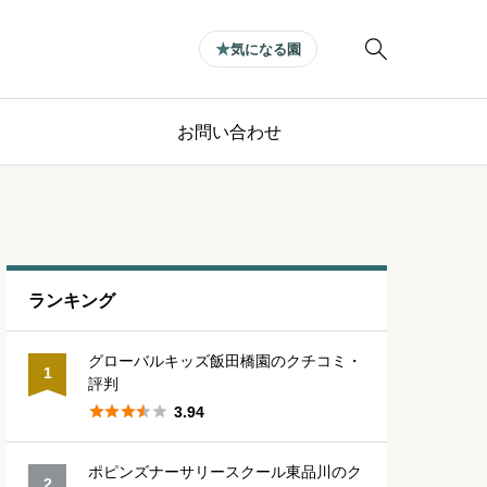

気になる園
お問い合わせ
ランキング
グローバルキッズ飯田橋園のクチコミ・
1
評判





3.94
ポピンズナーサリースクール東品川のク
2