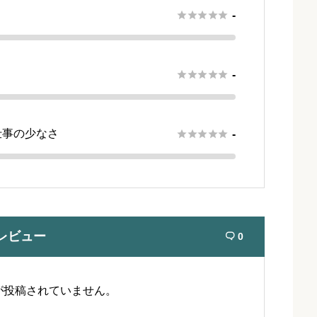





-





-
仕事の少なさ





-
レビュー
0

が投稿されていません。