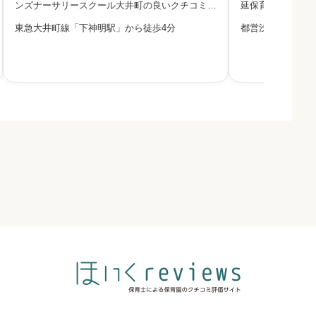
ンズナーサリースクール大井町の良いクチコミ・
延保育園の良いク
悪いクチコミを合わせて評判をご紹介します。株
て評判をご紹介し
東急大井町線「下神明駅」から徒歩4分
都営浅草線「中延
式会社ポピンズエデュケアが運営するポピンズナ
ガイドライン「の
必須
ーサリースクール大井町は、2022年4月に開設さ
め、区内の保育施
れた認可保育所です。延
としています。品



必須



必須


