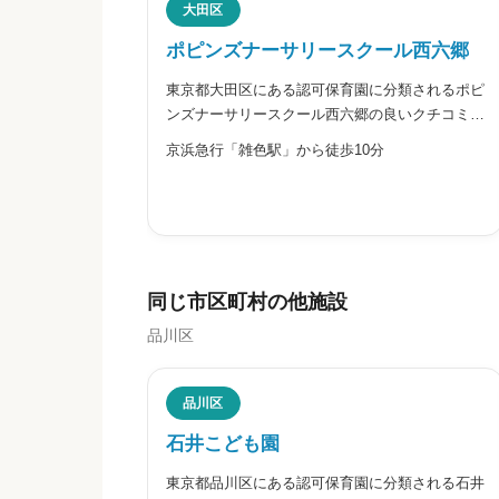
大田区
ポピンズナーサリースクール西六郷
東京都大田区にある認可保育園に分類されるポピ
※本名や誤解される名前の使用はご遠慮く
ンズナーサリースクール西六郷の良いクチコミ・
悪いクチコミを合わせて評判をご紹介します。運
京浜急行「雑色駅」から徒歩10分
営する株式会社ポピンズエデュケアは、ポピンズ
ナーサリースクールで、独自の教育と保育を融合
させた「エデュケア」により
給料・福利厚生


星の数をお選びください
同じ市区町村の他施設
品川区
職員の人間関係
品川区
石井こども園


星の数をお選びください
東京都品川区にある認可保育園に分類される石井