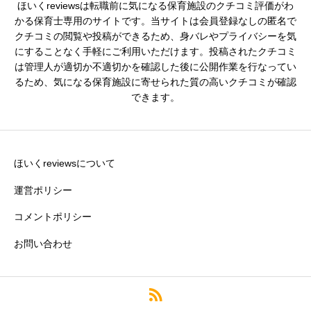
ほいくreviewsは転職前に気になる保育施設のクチコミ評価がわ
シフトの融通
必須
かる保育士専用のサイトです。当サイトは会員登録なしの匿名で
クチコミの閲覧や投稿ができるため、身バレやプライバシーを気





星の数をお選びください
にすることなく手軽にご利用いただけます。投稿されたクチコミ
は管理人が適切か不適切かを確認した後に公開作業を行なってい
るため、気になる保育施設に寄せられた質の高いクチコミが確認
できます。
残業・持ち帰り仕事の少なさ
必須





星の数をお選びください
ほいくreviewsについて
運営ポリシー
コメントポリシー
クチコミのタイトル
必須
お問い合わせ
※園の評価がわかりやすいタイトルがおすすめです。