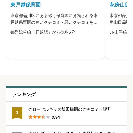
東戸越保育園
花房山目黒
※本名や誤解される名前の使用はご遠慮ください。
東京都品川区にある認可保育園に分類される東
東京都品川
戸越保育園の良いクチコミ・悪いクチコミを合
房山目黒駅
わせて評判をご紹介します。東戸越保育園は、
チコミを合
都営浅草線「戸越駅」から徒歩5分
JR山手線「
社会福祉法人戸越会が運営する認可保育園で
目黒駅前保
す。0〜5歳児を対象に外部講師による健康体育
会が運営す
給料・福利厚生
必須
と英語あそびを実施し、5歳児にはお茶
す。延長保





星の数をお選びください
職員の人間関係
必須
ランキング





星の数をお選びください
グローバルキッズ飯田橋園のクチコミ・評判
1





3.94
管理職との人間関係
必須