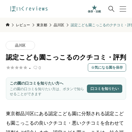

保存・比較
レビュー
東京都
品川区
認定こども園こっこるのクチコミ・評
品川区
認定こども園こっこるのクチコミ・評判





-
0
気になる園を保存

この園の口コミを知りたい方へ
口コミを知りたい
この園の口コミを知りたい方は、ボタンで知ら
せることができます
東京都
品川区
にある認定こども園に分類される認定こど
も園こっこるの良いクチコミ・悪いクチコミを合わせて