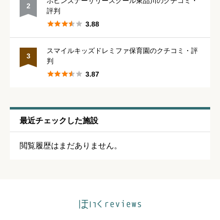
ポピンズナーサリースクール東品川のクチコミ・
2





星の数をお選びください
評判





3.88
休みの取りやすさ
必須
スマイルキッズドレミファ保育園のクチコミ・評
3
判





星の数をお選びください





3.87
通いやすさ
必須
最近チェックした施設





星の数をお選びください
閲覧履歴はまだありません。
保育・教育内容
必須





星の数をお選びください