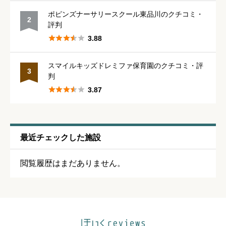
保育・教育内容
必須
ポピンズナーサリースクール東品川のクチコミ・
2
評判





星の数をお選びください





3.88
スマイルキッズドレミファ保育園のクチコミ・評
シフトの融通
必須
3
判





3.87





星の数をお選びください
残業・持ち帰り仕事の少なさ
必須
最近チェックした施設





星の数をお選びください
閲覧履歴はまだありません。
クチコミのタイトル
必須