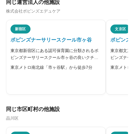
同じ運営法人の他施設
株式会社ポピンズエデュケア
ニックネーム
任意
新宿区
文京区
ポピンズナーサリースクール市ヶ谷
ポピンズ
※本名や誤解される名前の使用はご遠慮ください。
東京都新宿区にある認可保育園に分類されるポ
東京都文京
ピンズナーサリースクール市ヶ谷の良いクチコ
ピンズナー
ミ・悪いクチコミを合わせて評判をご紹介しま
ミ・悪いク
東京メトロ南北線「市ヶ谷駅」から徒歩7分
東京メトロ
す。ポピンズナーサリースクール市ヶ谷を運営
す。運営す
する株式会社ポピンズエデュケアは、教育と保
教育と保育
給料・福利厚生
必須
育を融合させた独自の「エデュケア」に
を通して、





星の数をお選びください
同じ市区町村の他施設
品川区
職員の人間関係
必須