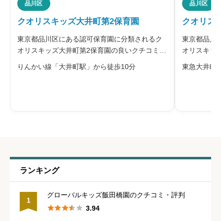





品川区
品川区
星の数をお選びください
クオリスキッズ大井町第2保育園
クオリス
東京都品川区にある認可保育園に分類されるク
東京都品川
管理職との人間関係
必須
オリスキッズ大井町第2保育園の良いクチコミ・
オリスキッ
悪いクチコミを合わせて評判をご紹介します。
いクチコミ





星の数をお選びください
りんかい線「大井町駅」から徒歩10分
東急大井町
運営する株式会社クオリスは、「保育サービス
営する株式
を通じて、地域社会に貢献する」ことを経営方
通じて、地
針に、「豊かな人間性をもった子ども
に、「豊か
休みの取りやすさ
必須





星の数をお選びください
通いやすさ
必須
ランキング





星の数をお選びください
グローバルキッズ飯田橋園のクチコミ・評判
1





3.94