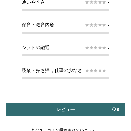
通いやすさ





-
保育・教育内容





-
シフトの融通





-
残業・持ち帰り仕事の少なさ





-
レビュー
0

まだクチコミが投稿されていません。