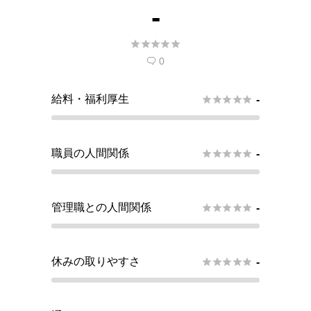
-





0

給料・福利厚生





-
職員の人間関係





-
管理職との人間関係





-
休みの取りやすさ





-