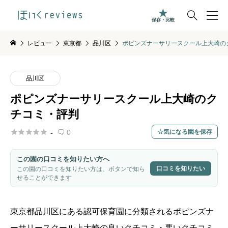

保存・比較
レビュー
東京都
品川区
ポピンズナーサリースクール上大崎の
品川区
ポピンズナーサリースクール上大崎のク
チコミ・評判





-
0
気になる園を保存

この園の口コミを知りたい方へ
口コミを知りたい
この園の口コミを知りたい方は、ボタンで知ら
せることができます
東京都
品川区
にある認可保育園に分類されるポピンズナ
ーサリースクール上大崎の良いクチコミ・悪いクチコミ