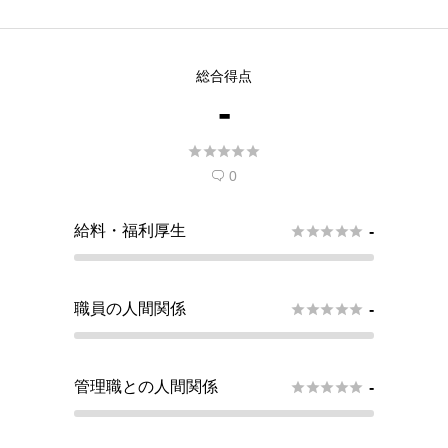
総合得点
-





0

給料・福利厚生





-
職員の人間関係





-
管理職との人間関係





-