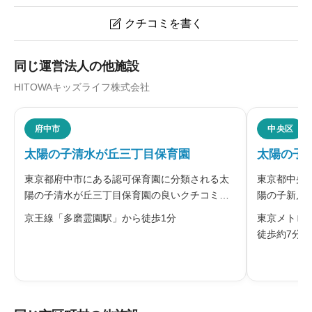
クチコミを書く

太陽の子三田保育園のクチコミ・評判
同じ運営法人の他施設
HITOWAキッズライフ株式会社
ニックネーム
任意
府中市
中央区
太陽の子清水が丘三丁目保育園
太陽の子
※本名や誤解される名前の使用はご遠慮ください。
東京都府中市にある認可保育園に分類される太
東京都中央
陽の子清水が丘三丁目保育園の良いクチコミ・
陽の子新川
悪いクチコミを合わせて評判をご紹介します。
ミを合わせ
京王線「多磨霊園駅」から徒歩1分
東京メトロ
HITOWAキッズライフが運営する府中市の認可
育園として当
徒歩約7分
保育園です。とうきょうすくわくプログラムや
フ株式会社
給料・福利厚生
必須
食育・保健の取り組みを行い、地域
に掲げる保





星の数をお選びください