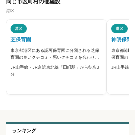
同じ市区町村の他施設
港区
職員の人間関係
必須





港区
港区
星の数をお選びください
芝保育園
神明保育
東京都港区にある認可保育園に分類される芝保
東京都港区
管理職との人間関係
必須
育園の良いクチコミ・悪いクチコミを合わせて
保育園の良
評判をご紹介します。同園は、港区が運営する
て評判をご





星の数をお選びください
JR山手線・JR京浜東北線「田町駅」から徒歩3
JR山手線「
認可保育園です。隣接する芝5丁目児童遊園をは
し、株式会
分
じめ、都立芝公園や区立芝公園など複数の公園
して運営す
に囲まれた環境にあり、日々の散歩で
複合施設「
休みの取りやすさ
必須





星の数をお選びください
通いやすさ
必須
ランキング