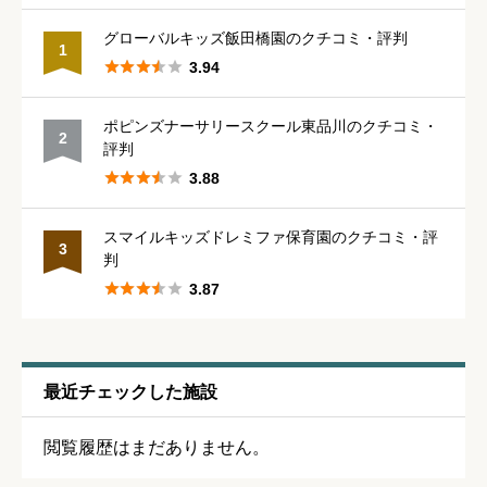





星の数をお選びください
グローバルキッズ飯田橋園のクチコミ・評判
1





3.94
保育・教育内容
必須
ポピンズナーサリースクール東品川のクチコミ・
2
評判





星の数をお選びください





3.88
スマイルキッズドレミファ保育園のクチコミ・評
シフトの融通
必須
3
判





3.87





星の数をお選びください
残業・持ち帰り仕事の少なさ
必須
最近チェックした施設





星の数をお選びください
閲覧履歴はまだありません。