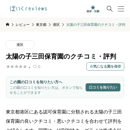

保存・比較
レビュー
東京都
港区
太陽の子三田保育園のクチコミ・評判
港区
太陽の子三田保育園のクチコミ・評判





-
0
気になる園を保存

この園の口コミを知りたい方へ
口コミを知りたい
この園の口コミを知りたい方は、ボタンで知ら
せることができます
東京都
港区
にある認可保育園に分類される
太陽の子三田
保育園
の良いクチコミ・悪いクチコミを合わせて評判を