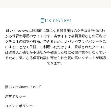
クチコミのタイトル
必須
ほいくreviewsは転職前に気になる保育施設のクチコミ評価がわ
かる保育士専用のサイトです。当サイトは会員登録なしの匿名で
クチコミの閲覧や投稿ができるため、身バレやプライバシーを気
※園の評価がわかりやすいタイトルがおすすめです。
にすることなく手軽にご利用いただけます。投稿されたクチコミ
は管理人が適切か不適切かを確認した後に公開作業を行なってい
クチコミ内容
必須
るため、気になる保育施設に寄せられた質の高いクチコミが確認
できます。
ほいくreviewsについて
運営ポリシー
コメントポリシー