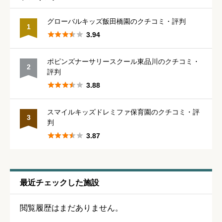





星の数をお選びください
グローバルキッズ飯田橋園のクチコミ・評判
1





3.94
保育・教育内容
必須
ポピンズナーサリースクール東品川のクチコミ・
2
評判





星の数をお選びください





3.88
スマイルキッズドレミファ保育園のクチコミ・評
シフトの融通
必須
3
判





3.87





星の数をお選びください
残業・持ち帰り仕事の少なさ
必須
最近チェックした施設





星の数をお選びください
閲覧履歴はまだありません。