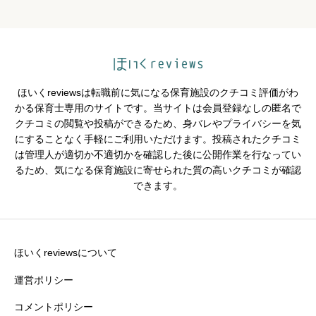
クチコミのタイトル
必須
ほいくreviewsは転職前に気になる保育施設のクチコミ評価がわ
かる保育士専用のサイトです。当サイトは会員登録なしの匿名で
クチコミの閲覧や投稿ができるため、身バレやプライバシーを気
※園の評価がわかりやすいタイトルがおすすめです。
にすることなく手軽にご利用いただけます。投稿されたクチコミ
は管理人が適切か不適切かを確認した後に公開作業を行なってい
クチコミ内容
必須
るため、気になる保育施設に寄せられた質の高いクチコミが確認
できます。
ほいくreviewsについて
運営ポリシー
コメントポリシー