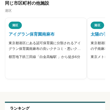
同じ市区町村の他施設
港区
職員の人間関係
必須





港区
港区
星の数をお選びください
アイグラン保育園南麻布
太陽の子
東京都港区にある認可保育園に分類されるアイ
東京都港区
管理職との人間関係
必須
グラン保育園南麻布の良いクチコミ・悪いクチ
の子南麻布
コミを合わせて評判をご紹介します。同園は、
ミを合わせ





星の数をお選びください
都営地下鉄三田線「白金高輪駅 」から徒歩6分
東京メトロ
株式会社アイグランが運営する、白金高輪駅か
HITOWA
ら歩いて通える南麻布の住宅地にある認可保育
「つながり
園です。「自分の夢を自分の力で実現で
す。広尾駅
休みの取りやすさ
必須





星の数をお選びください
通いやすさ
必須
ランキング