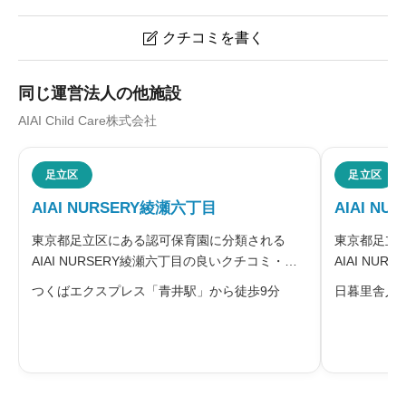
クチコミを書く

AIAI NURSERY麻布十番のクチコミ・評判
同じ運営法人の他施設
AIAI Child Care株式会社
ニックネーム
任意
足立区
足立区
AIAI NURSERY綾瀬六丁目
AIAI NU
※本名や誤解される名前の使用はご遠慮ください。
東京都足立区にある認可保育園に分類される
東京都足立
AIAI NURSERY綾瀬六丁目の良いクチコミ・悪
AIAI N
いクチコミを合わせて評判をご紹介します。同
コミを合わ
つくばエクスプレス「青井駅」から徒歩9分
日暮里舎人
園を運営するAIAI Child Care株式会社は、「一
営するAIAI
人でも多くの子どもが、人間が生まれながらに
多くの子ど
給料・福利厚生
必須
持っている素
力を育む喜





星の数をお選びください