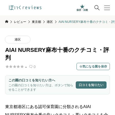

保存・比較
レビュー
東京都
港区
AIAI NURSERY麻布十番のクチコミ・評
港区
AIAI NURSERY麻布十番のクチコミ・評
判





-
0
気になる園を保存

この園の口コミを知りたい方へ
口コミを知りたい
この園の口コミを知りたい方は、ボタンで知ら
せることができます
東京都
港区
にある認可保育園に分類される
AIAI
NURSERY麻布十番
の良いクチコミ・悪いクチコミを合