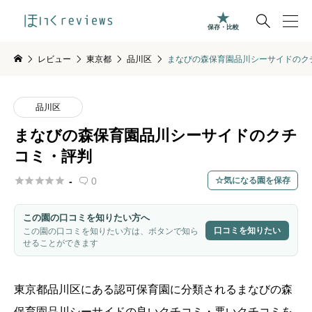

保存・比較
レビュー
東京都
品川区
まなびの森保育園品川シーサイドのク
品川区
まなびの森保育園品川シーサイドのクチ
コミ・評判





-
0
気になる園を保存

この園の口コミを知りたい方へ
口コミを知りたい
この園の口コミを知りたい方は、ボタンで知ら
せることができます
東京都
品川区
にある認可保育園に分類されるまなびの森
保育園品川シーサイドの良いクチコミ・悪いクチコミを