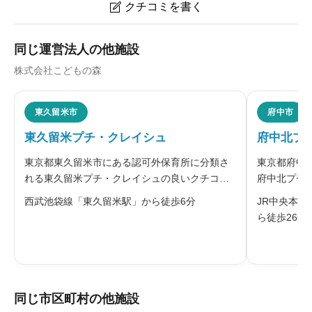
クチコミを書く

まなびの森保育園品川シーサイドのクチコミ・評判
同じ運営法人の他施設
株式会社こどもの森
ニックネーム
任意
東久留米市
府中市
東久留米プチ・クレイシュ
府中北プ
※本名や誤解される名前の使用はご遠慮ください。
東京都東久留米市にある認可外保育所に分類さ
東京都府中
れる東久留米プチ・クレイシュの良いクチコ
府中北プチ
ミ・悪いクチコミを合わせて評判をご紹介しま
クチコミを
西武池袋線「東久留米駅」から徒歩6分
JR中央本線
す。同園を運営する株式会社こどもの森は、子
どもの森グ
ら徒歩26分
どもにとって居心地の良い「第二のおうち」の
中市の園で
給料・福利厚生
必須
ような存在であること、保護者にとって使
公園に出か





星の数をお選びください
同じ市区町村の他施設