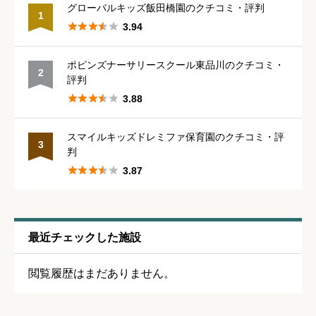





星の数をお選びください
グローバルキッズ飯田橋園のクチコミ・評判
1





3.94
保育・教育内容
必須
ポピンズナーサリースクール東品川のクチコミ・
2
評判





星の数をお選びください





3.88
スマイルキッズドレミファ保育園のクチコミ・評
シフトの融通
必須
3
判





3.87





星の数をお選びください
残業・持ち帰り仕事の少なさ
必須
最近チェックした施設





星の数をお選びください
閲覧履歴はまだありません。