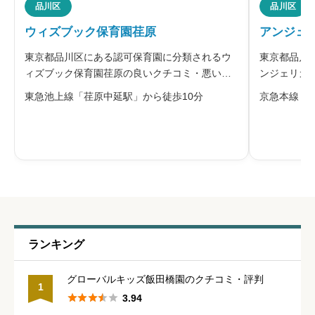





品川区
品川区
星の数をお選びください
ウィズブック保育園荏原
アンジェ
東京都品川区にある認可保育園に分類されるウ
東京都品川
管理職との人間関係
必須
ィズブック保育園荏原の良いクチコミ・悪いク
ンジェリカ
チコミを合わせて評判をご紹介します。運営す
いクチコミ





星の数をお選びください
東急池上線「荏原中延駅」から徒歩10分
京急本線「
る株式会社アイ・エス・シーは、「すべての子
営する株式
どもには無限の可能性がある」と考え、その子
な無垢な子
らしさと自ら伸びるチカラを育むことを
かりする」
休みの取りやすさ
必須





星の数をお選びください
通いやすさ
必須
ランキング





星の数をお選びください
グローバルキッズ飯田橋園のクチコミ・評判
1





3.94