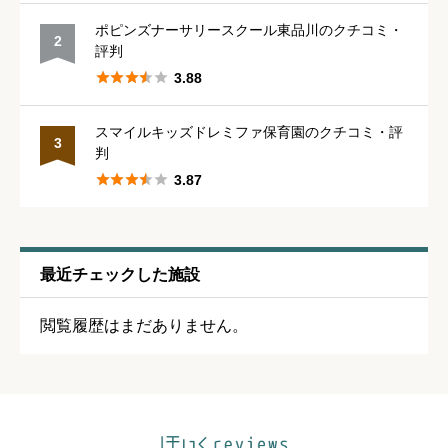
保育・教育内容
必須
ポピンズナーサリースクール東品川のクチコミ・
2
評判





星の数をお選びください





3.88
スマイルキッズドレミファ保育園のクチコミ・評
シフトの融通
必須
3
判





3.87





星の数をお選びください
残業・持ち帰り仕事の少なさ
必須
最近チェックした施設





星の数をお選びください
閲覧履歴はまだありません。
クチコミのタイトル
必須