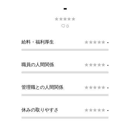
-





0

給料・福利厚生





-
職員の人間関係





-
管理職との人間関係





-
休みの取りやすさ





-