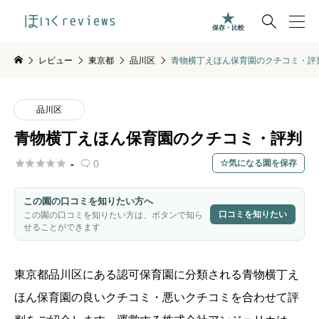

保存・比較
レビュー
東京都
品川区
青物横丁えほん保育園のクチコミ・評
品川区
青物横丁えほん保育園のクチコミ・評判





-
0
気になる園を保存

この園の口コミを知りたい方へ
口コミを知りたい
この園の口コミを知りたい方は、ボタンで知ら
せることができます
東京都
品川区
にある認可保育園に分類される青物横丁え
ほん保育園の良いクチコミ・悪いクチコミを合わせて評