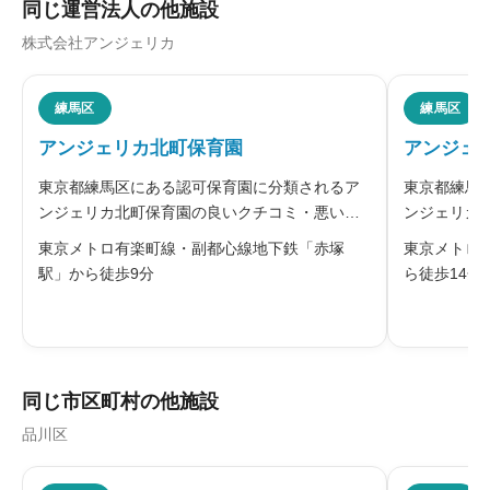
同じ運営法人の他施設
株式会社アンジェリカ
ニックネーム
任意
練馬区
練馬区
アンジェリカ北町保育園
アンジェ
※本名や誤解される名前の使用はご遠慮ください。
東京都練馬区にある認可保育園に分類されるア
東京都練馬
ンジェリカ北町保育園の良いクチコミ・悪いク
ンジェリカ
チコミを合わせて評判をご紹介します。同園
チコミを合
東京メトロ有楽町線・副都心線地下鉄「赤塚
東京メトロ
は、株式会社アンジェリカが運営する認可保育
は、株式会
駅」から徒歩9分
ら徒歩14分
園です。北町にあり、砂場のある園庭を備えて
園です。田
給料・福利厚生
必須
います。園舎は日当たりが良く、木のぬく
あって、豊





星の数をお選びください
同じ市区町村の他施設
品川区
職員の人間関係
必須