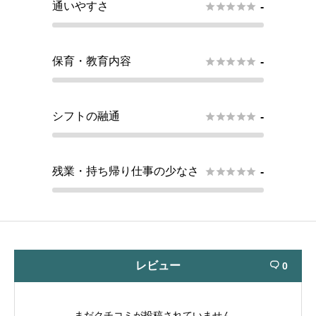
通いやすさ





-
保育・教育内容





-
シフトの融通





-
残業・持ち帰り仕事の少なさ





-
レビュー
0

まだクチコミが投稿されていません。