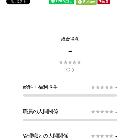
総合得点
-





0

給料・福利厚生





-
職員の人間関係





-
管理職との人間関係





-