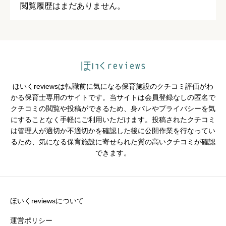





星の数をお選びください
閲覧履歴はまだありません。
クチコミのタイトル
必須
ほいくreviewsは転職前に気になる保育施設のクチコミ評価がわ
かる保育士専用のサイトです。当サイトは会員登録なしの匿名で
クチコミの閲覧や投稿ができるため、身バレやプライバシーを気
※園の評価がわかりやすいタイトルがおすすめです。
にすることなく手軽にご利用いただけます。投稿されたクチコミ
は管理人が適切か不適切かを確認した後に公開作業を行なってい
クチコミ内容
必須
るため、気になる保育施設に寄せられた質の高いクチコミが確認
できます。
ほいくreviewsについて
運営ポリシー