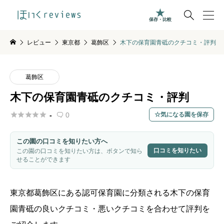

保存・比較
レビュー
東京都
葛飾区
木下の保育園青砥のクチコミ・評判
葛飾区
木下の保育園青砥のクチコミ・評判





-
0
気になる園を保存

この園の口コミを知りたい方へ
口コミを知りたい
この園の口コミを知りたい方は、ボタンで知ら
せることができます
東京都
葛飾区
にある認可保育園に分類される木下の保育
園青砥
の良いクチコミ・悪いクチコミを合わせて評判を