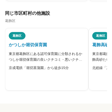





星の数をお選びください
同じ市区町村の他施設
葛飾区
職員の人間関係
必須





葛飾区
葛飾区
星の数をお選びください
かつしか堀切保育園
葛飾高砂
東京都葛飾区にある認可保育園に分類されるか
東京都葛飾
管理職との人間関係
必須
つしか堀切保育園の良いクチコミ・悪いクチコ
飾高砂たい
ミを合わせて評判をご紹介します。同園は社会
チコミを合





星の数をお選びください
京成電鉄「堀切菖蒲園」から徒歩15分
北総線「京
福祉法人葛飾会が運営する認可保育園で、堀切
七丁目に本園と分園を構えています。高齢者向
けのグループホームと併設された複合施
休みの取りやすさ
必須





星の数をお選びください