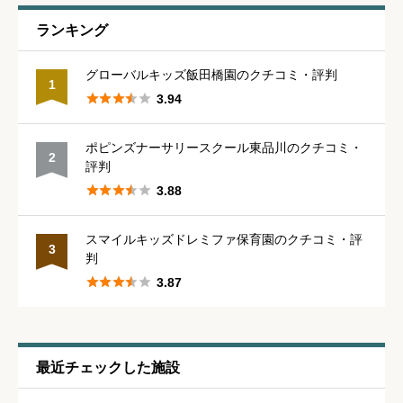
通いやすさ
必須
ランキング





星の数をお選びください
グローバルキッズ飯田橋園のクチコミ・評判
1





3.94
保育・教育内容
必須
ポピンズナーサリースクール東品川のクチコミ・
2
評判





星の数をお選びください





3.88
スマイルキッズドレミファ保育園のクチコミ・評
シフトの融通
必須
3
判





3.87





星の数をお選びください
残業・持ち帰り仕事の少なさ
必須
最近チェックした施設