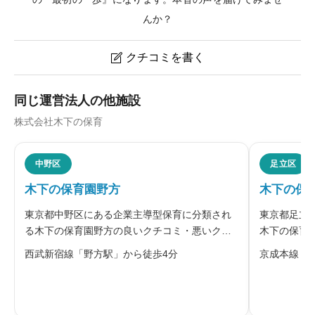
んか？
クチコミを書く

木下の保育園青砥のクチコミ・評判
同じ運営法人の他施設
株式会社木下の保育
ニックネーム
任意
中野区
足立区
木下の保育園野方
木下の保
※本名や誤解される名前の使用はご遠慮ください。
東京都中野区にある企業主導型保育に分類され
東京都足立
る木下の保育園野方の良いクチコミ・悪いクチ
木下の保育
コミを合わせて評判をご紹介します。運営する
チコミを合
西武新宿線「野方駅」から徒歩4分
京成本線「
木下グループは、「生きる力を創る」を保育理
小さい小規
念に掲げ、子どもが社会で必要となる力を育む
育ちを大切
給料・福利厚生
必須
ための保育内容と環境づくりに取り組ん
育に加え、