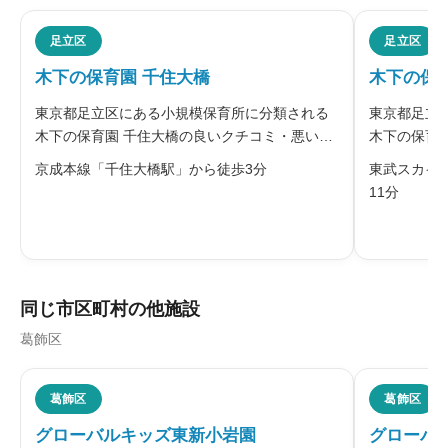
ニックネーム
任意
足立区
足立区
木下の保育園 千住大橋
木下の保
※本名や誤解される名前の使用はご遠慮ください。
東京都足立区にある小規模保育所に分類される
東京都足立
木下の保育園 千住大橋の良いクチコミ・悪いク
木下の保育
チコミを合わせて評判をご紹介します。集団の
コミを合わ
京成本線「千住大橋駅」から徒歩3分
東武スカイ
小さい小規模園ならではの、子ども一人ずつの
「生きる力
11分
育ちを大切にした保育を行っています。通常保
力の基礎と
給料・福利厚生
必須
育に加え、英語・体操・音楽・造形な
所です。個





星の数をお選びください
同じ市区町村の他施設
葛飾区
職員の人間関係
必須





葛飾区
葛飾区
星の数をお選びください
グローバルキッズ東新小岩園
グローバ