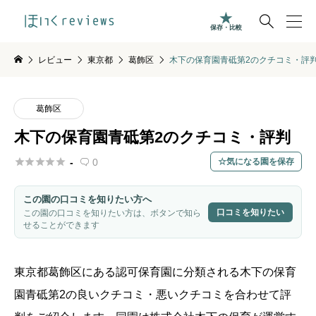

保存・比較
レビュー
東京都
葛飾区
木下の保育園青砥第2のクチコミ・評
葛飾区
木下の保育園青砥第2のクチコミ・評判





-
0
気になる園を保存

この園の口コミを知りたい方へ
口コミを知りたい
この園の口コミを知りたい方は、ボタンで知ら
せることができます
東京都
葛飾区
にある認可保育園に分類される木下の保育
園青砥第2
の良いクチコミ・悪いクチコミを合わせて評