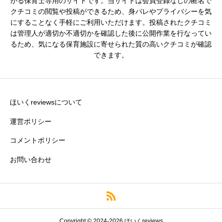
かる保育士専用のサイトです。当サイトは会員登録なしの匿名で
クチコミの閲覧や投稿ができるため、身バレやプライバシーを気
※園の評価がわかりやすいタイトルがおすすめです。
にすることなく手軽にご利用いただけます。投稿されたクチコミ
は管理人が適切か不適切かを確認した後に公開作業を行なってい
クチコミ内容
必須
るため、気になる保育施設に寄せられた質の高いクチコミが確認
できます。
ほいくreviewsについて
運営ポリシー
コメントポリシー
お問い合わせ
※誹謗中傷や個人情報の特定につながる情報や、悪意のある投
稿はご遠慮ください。
Copyright © 2024-2026 ほいくreviews