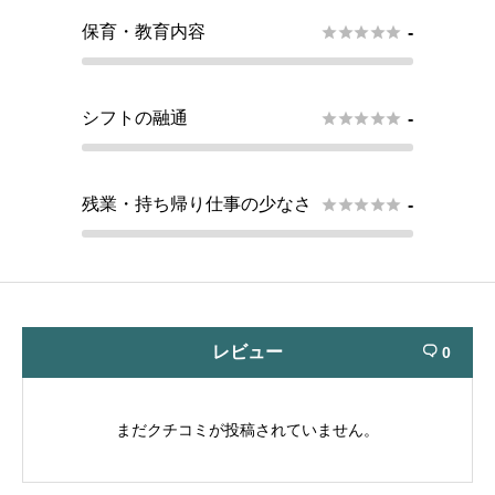
保育・教育内容





-
シフトの融通





-
残業・持ち帰り仕事の少なさ





-
レビュー
0

まだクチコミが投稿されていません。