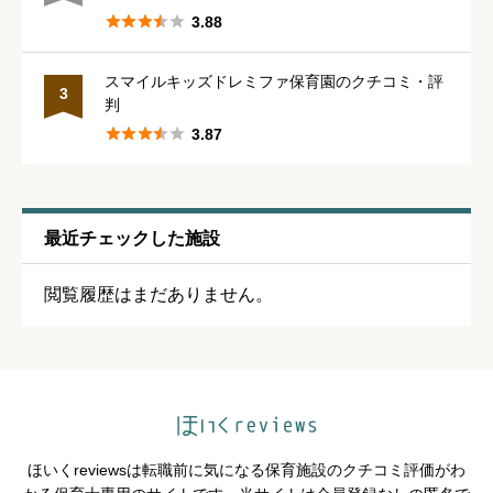





星の数をお選びください





3.88
スマイルキッズドレミファ保育園のクチコミ・評
シフトの融通
必須
3
判





3.87





星の数をお選びください
残業・持ち帰り仕事の少なさ
必須
最近チェックした施設





星の数をお選びください
閲覧履歴はまだありません。
クチコミのタイトル
必須
ほいくreviewsは転職前に気になる保育施設のクチコミ評価がわ