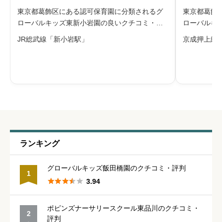
東京都葛飾区にある認可保育園に分類されるグ
東京都葛飾
管理職との人間関係
必須
ローバルキッズ東新小岩園の良いクチコミ・悪
ローバルキ
いクチコミを合わせて評判をご紹介します。同
チコミを合





星の数をお選びください
JR総武線「新小岩駅」
京成押上線
園は株式会社グローバルキッズが運営する認可
株式会社グ
保育園で、東新小岩三丁目、新小岩駅から歩い
園で、京成
て通える「下町の保育園」として親しま
八丁目に位
休みの取りやすさ
必須





星の数をお選びください
通いやすさ
必須
ランキング





星の数をお選びください
グローバルキッズ飯田橋園のクチコミ・評判
1





3.94
保育・教育内容
必須
ポピンズナーサリースクール東品川のクチコミ・
2
評判