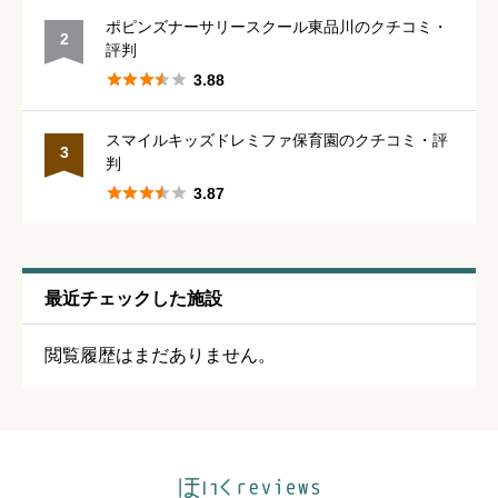
ポピンズナーサリースクール東品川のクチコミ・
2





星の数をお選びください
評判





3.88
休みの取りやすさ
必須
スマイルキッズドレミファ保育園のクチコミ・評
3
判





星の数をお選びください





3.87
通いやすさ
必須
最近チェックした施設





星の数をお選びください
閲覧履歴はまだありません。
保育・教育内容
必須





星の数をお選びください