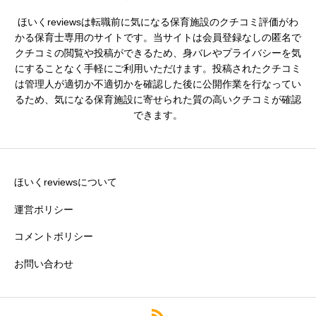
ほいくreviewsは転職前に気になる保育施設のクチコミ評価がわ
シフトの融通
必須
かる保育士専用のサイトです。当サイトは会員登録なしの匿名で
クチコミの閲覧や投稿ができるため、身バレやプライバシーを気





星の数をお選びください
にすることなく手軽にご利用いただけます。投稿されたクチコミ
は管理人が適切か不適切かを確認した後に公開作業を行なってい
るため、気になる保育施設に寄せられた質の高いクチコミが確認
できます。
残業・持ち帰り仕事の少なさ
必須





星の数をお選びください
ほいくreviewsについて
運営ポリシー
コメントポリシー
クチコミのタイトル
必須
お問い合わせ
※園の評価がわかりやすいタイトルがおすすめです。