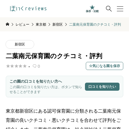

保存・比較
レビュー
東京都
新宿区
二葉南元保育園のクチコミ・評判
新宿区
二葉南元保育園のクチコミ・評判





-
0
気になる園を保存

この園の口コミを知りたい方へ
口コミを知りたい
この園の口コミを知りたい方は、ボタンで知ら
せることができます
東京都
新宿区
にある認可保育園に分類される
二葉南元保
育園
の良いクチコミ・悪いクチコミを合わせて評判をご