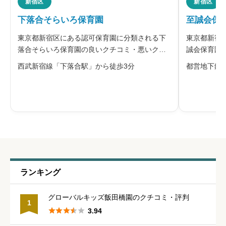
新宿区
新宿区
下落合そらいろ保育園
至誠会保
※本名や誤解される名前の使用はご遠慮ください。
東京都新宿区にある認可保育園に分類される下
東京都新宿
落合そらいろ保育園の良いクチコミ・悪いクチ
誠会保育園
コミを合わせて評判をご紹介します。下落合そ
わせて評判
西武新宿線「下落合駅」から徒歩3分
都営地下鉄
らいろ保育園は学校法人・社会福祉法人幌北学
社会福祉法
園が運営する、0〜5歳児を対象とした保育施設
す。生後43
給料・福利厚生
必須
です。園内は乳児向けの「ベビーウィ
年齢別クラ





星の数をお選びください
職員の人間関係
必須
ランキング





星の数をお選びください
グローバルキッズ飯田橋園のクチコミ・評判
1





3.94
管理職との人間関係
必須