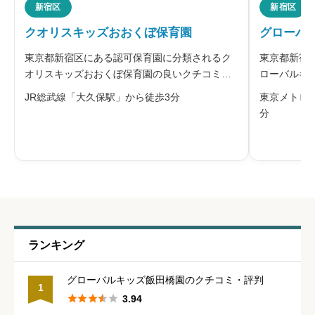





新宿区
新宿区
星の数をお選びください
クオリスキッズおおくぼ保育園
グローバ
東京都新宿区にある認可保育園に分類されるク
東京都新宿
管理職との人間関係
必須
オリスキッズおおくぼ保育園の良いクチコミ・
ローバルキ
悪いクチコミを合わせて評判をご紹介します。
クチコミを





星の数をお選びください
JR総武線「大久保駅」から徒歩3分
東京メトロ
クオリスキッズおおくぼ保育園を運営する株式
ーバルキッ
分
会社クオリスは、保育サービスを通じて地域社
ーバルキッ
会に貢献することを経営方針に掲げ、豊
実践」をも
休みの取りやすさ
必須





星の数をお選びください
通いやすさ
必須
ランキング





星の数をお選びください
グローバルキッズ飯田橋園のクチコミ・評判
1





3.94