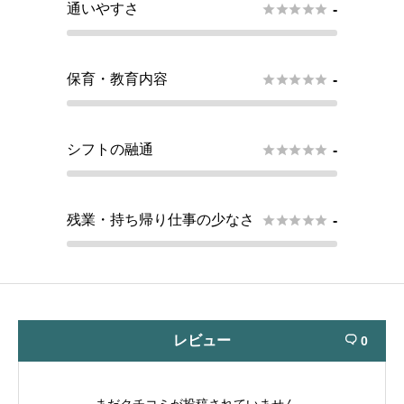
通いやすさ





-
保育・教育内容





-
シフトの融通





-
残業・持ち帰り仕事の少なさ





-
レビュー
0

まだクチコミが投稿されていません。