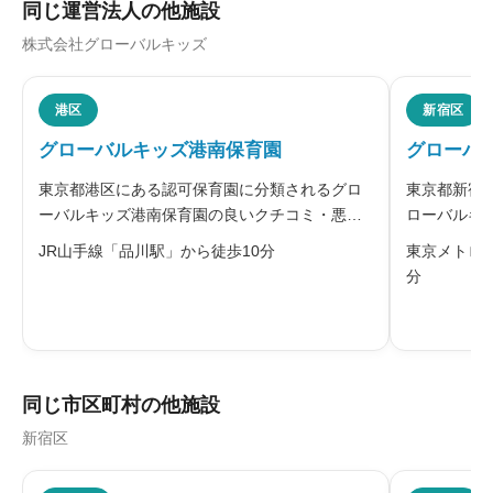
同じ運営法人の他施設
株式会社グローバルキッズ
ニックネーム
任意
港区
新宿区
グローバルキッズ港南保育園
グローバ
※本名や誤解される名前の使用はご遠慮ください。
東京都港区にある認可保育園に分類されるグロ
東京都新宿
ーバルキッズ港南保育園の良いクチコミ・悪い
ローバルキ
クチコミを合わせて評判をご紹介します。
クチコミを
JR山手線「品川駅」から徒歩10分
東京メトロ
ーバルキッ
分
ーバルキッ
給料・福利厚生
必須
実践」をも





星の数をお選びください
同じ市区町村の他施設
新宿区
職員の人間関係
必須