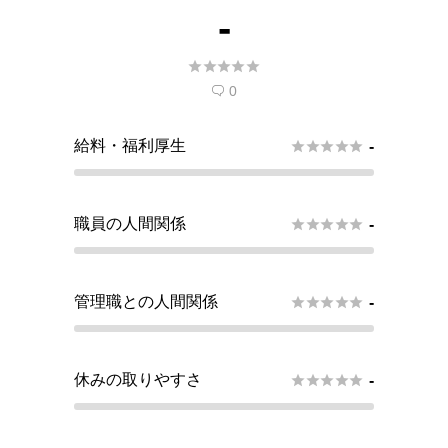
-





0

給料・福利厚生





-
職員の人間関係





-
管理職との人間関係





-
休みの取りやすさ





-