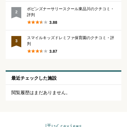
保育・教育内容
必須
ポピンズナーサリースクール東品川のクチコミ・
2
評判





星の数をお選びください





3.88
スマイルキッズドレミファ保育園のクチコミ・評
シフトの融通
必須
3
判





3.87





星の数をお選びください
残業・持ち帰り仕事の少なさ
必須
最近チェックした施設





星の数をお選びください
閲覧履歴はまだありません。
クチコミのタイトル
必須