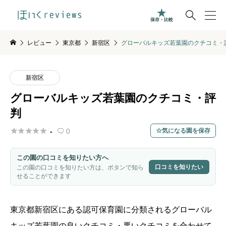

保存・比較
レビュー
東京都
新宿区
グローバルキッズ若葉園のクチコミ・
新宿区
グローバルキッズ若葉園のクチコミ・評
判





-
0
気になる園を保存

この園の口コミを知りたい方へ
口コミを知りたい
この園の口コミを知りたい方は、ボタンで知ら
せることができます
東京都
新宿区
にある認可保育園に分類される
グローバル
キッズ若葉園
の良いクチコミ・悪いクチコミを合わせて