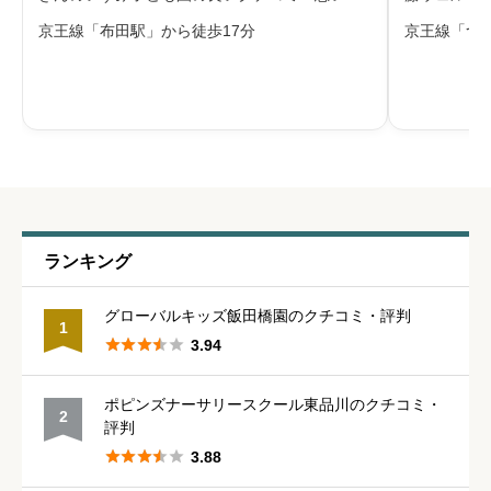
チコミを合わせて評判をご紹介します。シュタ
コミを合わ
京王線「布田駅」から徒歩17分
京王線「つ
イナー教育を取り入れた子ども園です。むかし
「子どもは
話や自由遊び、季節の自然とのふれあいを日々
せる環境の
給料・福利厚生
必須
の暮らしに織り交ぜ、子どもが生きる力
を実践して





星の数をお選びください
職員の人間関係
必須
ランキング





星の数をお選びください
グローバルキッズ飯田橋園のクチコミ・評判
1





3.94
管理職との人間関係
必須
ポピンズナーサリースクール東品川のクチコミ・
2





星の数をお選びください
評判





3.88