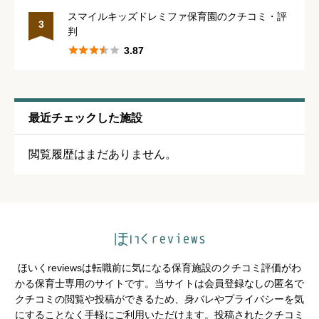
休みの取りやすさ
必須
スマイルキッズドレミファ保育園のクチコミ・評
3
判





星の数をお選びください





3.87
通いやすさ
必須
最近チェックした施設





星の数をお選びください
閲覧履歴はまだありません。
保育・教育内容
必須





星の数をお選びください
ほいくreviewsは転職前に気になる保育施設のクチコミ評価がわ
シフトの融通
必須
かる保育士専用のサイトです。当サイトは会員登録なしの匿名で
クチコミの閲覧や投稿ができるため、身バレやプライバシーを気





星の数をお選びください
にすることなく手軽にご利用いただけます。投稿されたクチコミ