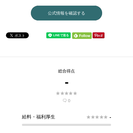
公式情報を確認する
総合得点
-





0

給料・福利厚生





-