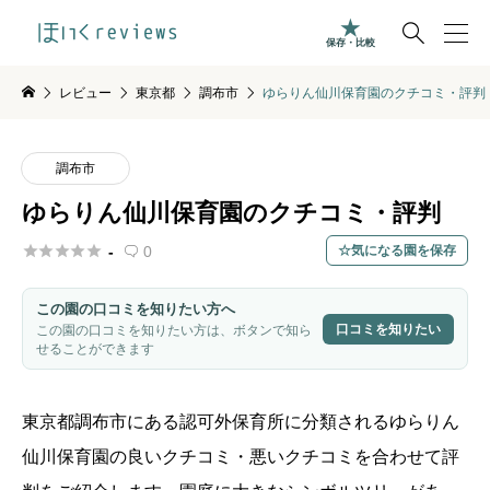

保存・比較
レビュー
東京都
調布市
ゆらりん仙川保育園のクチコミ・評判
調布市
ゆらりん仙川保育園のクチコミ・評判





-
0
気になる園を保存

この園の口コミを知りたい方へ
口コミを知りたい
この園の口コミを知りたい方は、ボタンで知ら
せることができます
東京都
調布市
にある認可外保育所に分類されるゆらりん
仙川保育園の良いクチコミ・悪いクチコミを合わせて評