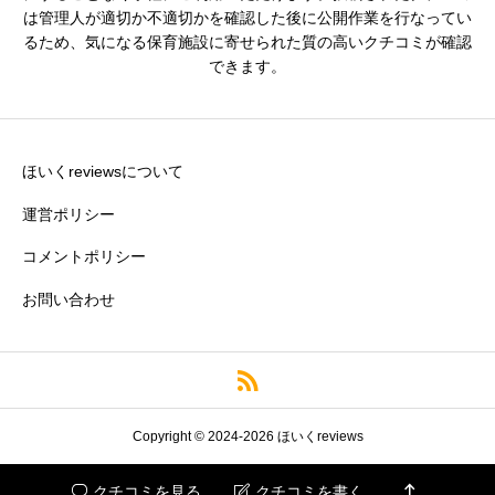
は管理人が適切か不適切かを確認した後に公開作業を行なってい
るため、気になる保育施設に寄せられた質の高いクチコミが確認
できます。
残業・持ち帰り仕事の少なさ
必須





星の数をお選びください
ほいくreviewsについて
運営ポリシー
コメントポリシー
クチコミのタイトル
必須
お問い合わせ
※園の評価がわかりやすいタイトルがおすすめです。
クチコミ内容
必須
Copyright © 2024-2026 ほいくreviews

クチコミを見る
クチコミを書く

