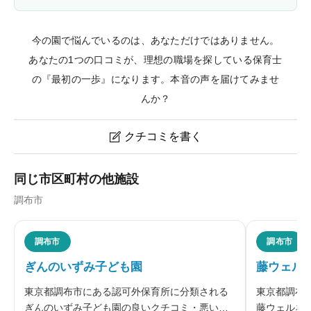
今の園で悩んでいるのは、あなただけではありません。
あなたの1つの口コミが、理想の職場を探している保育士
の『最初の一歩』になります。本音の声を届けてみませ
んか？
クチコミを書く

ゆらりん仙川保育園のクチコミ・評判
同じ市区町村の他施設
調布市
ニックネーム
任意
調布市
調布市
ぎんのいずみ子ども園
藤ウェル
※本名や誤解される名前の使用はご遠慮ください。
東京都調布市にある認可外保育所に分類される
東京都調布
ぎんのいずみ子ども園の良いクチコミ・悪いク
藤ウェルネ