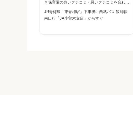
き保育園の良いクチコミ・悪いクチコミを合わせ
て評判をご紹介します。運営する社会福祉法人小
JR青梅線「東青梅駅」下車後に西武バス 飯能駅
曾木保育園は、昭和27年に村立小曾木保育園と
南口行「JA小曽木支店」からすぐ
して開園し、平成26年に第一・第二保育園の合
併を経て現在の名称となりま
給料・福利厚生


星の数をお選びください
職員の人間関係


星の数をお選びください
管理職との人間関係