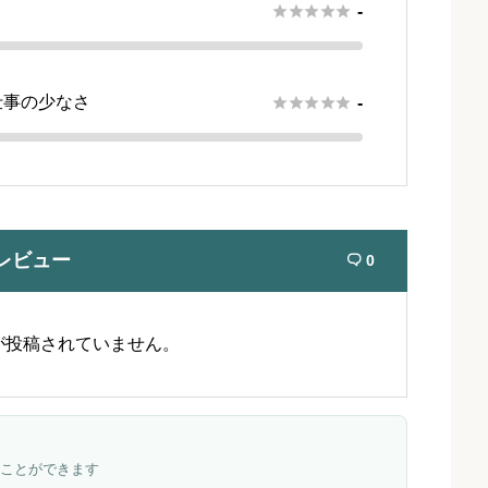





-
仕事の少なさ





-
レビュー
0

が投稿されていません。
ことができます