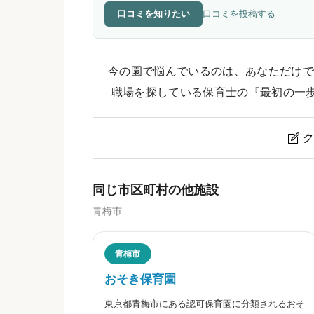
口コミを知りたい
口コミを投稿する
今の園で悩んでいるのは、あなただけで
職場を探している保育士の『最初の一
ク

よしの保育園のクチコミ・評判
同じ市区町村の他施設
青梅市
ニックネーム
任意
青梅市
おそき保育園
東京都青梅市にある認可保育園に分類されるおそ
※本名や誤解される名前の使用はご遠慮く