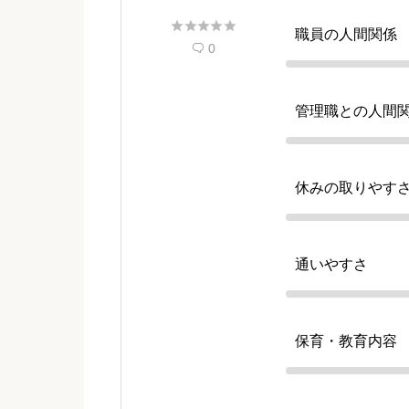





職員の人間関係
0

管理職との人間
休みの取りやす
通いやすさ
保育・教育内容