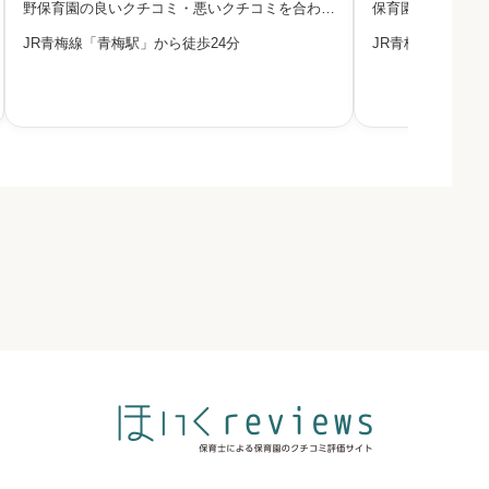
野保育園の良いクチコミ・悪いクチコミを合わせ
保育園の良いクチ
て評判をご紹介します。この園を運営する法人
評判をご紹介しま
JR青梅線「青梅駅」から徒歩24分
JR青梅線「沢井
は、地域の親子が参加できる子育て広場
会は、「こころで
「Komakids」を開催しています。クリスマス会
念に掲げ、モンテ
をはじめとした年間行事や、日々
す。子どもの活動
必須



必須



必須