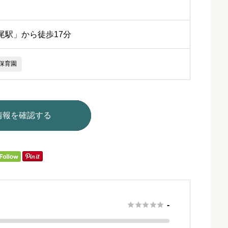
尾駅」から徒歩17分
保育園
情報を確認する





-