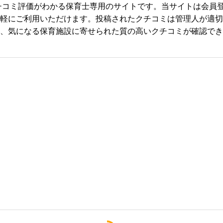
のクチコミ評価がわかる保育士専用のサイトです。当サイトは会



軽にご利用いただけます。投稿されたクチコミは管理人が適切
、気になる保育施設に寄せられた質の高いクチコミが確認でき
必須



必須



必須