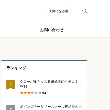

気になる園
お問い合わせ
ランキング
グローバルキッズ飯田橋園のクチコミ・
1
評判





3.94
ポピンズナーサリースクール東品川のク
2