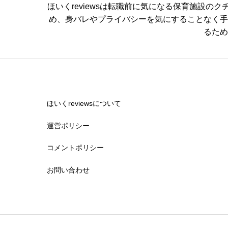
ほいくreviewsは転職前に気になる保育施設


星の数をお選びください
め、身バレやプライバシーを気にすることなく手
るため
休みの取りやすさ


星の数をお選びください
ほいくreviewsについて
運営ポリシー
通いやすさ
コメントポリシー


星の数をお選びください
お問い合わせ
保育・教育内容