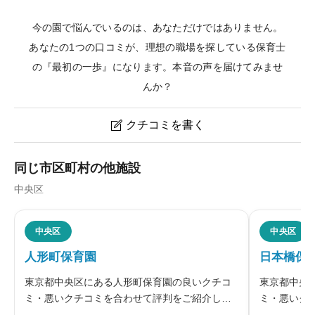
今の園で悩んでいるのは、あなただけではありません。
あなたの1つの口コミが、理想の職場を探している保育士
の『最初の一歩』になります。本音の声を届けてみませ
んか？
クチコミを書く

月島保育園のクチコミ・評判
同じ市区町村の他施設
中央区
ニックネーム
任意
中央区
中央区
人形町保育園
日本橋保
※本名や誤解される名前の使用はご遠慮ください。
東京都中央区にある人形町保育園の良いクチコ
東京都中央
ミ・悪いクチコミを合わせて評判をご紹介しま
ミ・悪いク
す。中央区が運営する人形町保育園は区立認可
す。日本橋