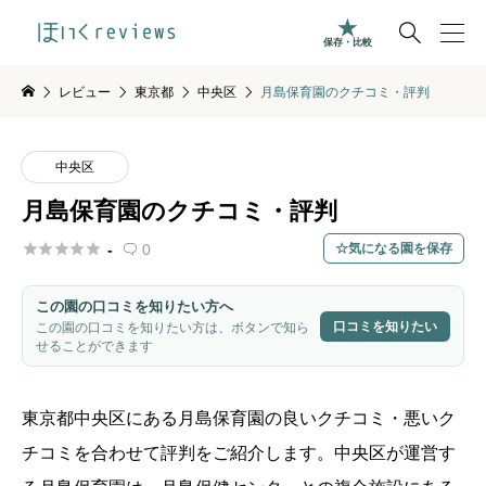

保存・比較
レビュー
東京都
中央区
月島保育園のクチコミ・評判
中央区
月島保育園のクチコミ・評判





-
0
気になる園を保存

この園の口コミを知りたい方へ
口コミを知りたい
この園の口コミを知りたい方は、ボタンで知ら
せることができます
東京都
中央区
にある
月島保育園
の良いクチコミ・悪いク
チコミを合わせて評判をご紹介します。中央区が運営す