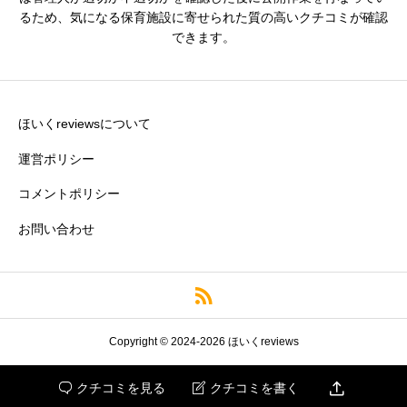
るため、気になる保育施設に寄せられた質の高いクチコミが確認
できます。
残業・持ち帰り仕事の少なさ
必須





星の数をお選びください
ほいくreviewsについて
運営ポリシー
コメントポリシー
クチコミのタイトル
必須
お問い合わせ
※園の評価がわかりやすいタイトルがおすすめです。
クチコミ内容
必須
Copyright © 2024-2026 ほいくreviews

クチコミを見る
クチコミを書く

