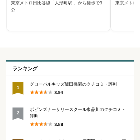
東京メトロ日比谷線「人形町駅 」から徒歩で3
東京メトロ
保育所で、0歳児は生後7か月から受け入れてい
保育所で、
分
ます。1・2歳児と3歳以上で一日の流れを分け、
います。延
給料・福利厚生
必須
室内・園庭・散歩に加え、3歳以
に対応して





星の数をお選びください
職員の人間関係
必須
ランキング





星の数をお選びください
グローバルキッズ飯田橋園のクチコミ・評判
1





3.94
管理職との人間関係
必須
ポピンズナーサリースクール東品川のクチコミ・
2





星の数をお選びください
評判





3.88
休みの取りやすさ
必須