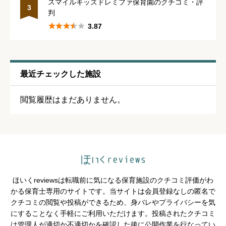
スマイルキッズドレミファ保育園のクチコミ・評
3
判





星の数をお選びください





3.87
通いやすさ
必須
最近チェックした施設





星の数をお選びください
閲覧履歴はまだありません。
保育・教育内容
必須





星の数をお選びください
ほいくreviewsは転職前に気になる保育施設のクチコミ評価がわ
シフトの融通
必須
かる保育士専用のサイトです。当サイトは会員登録なしの匿名で
クチコミの閲覧や投稿ができるため、身バレやプライバシーを気





星の数をお選びください
にすることなく手軽にご利用いただけます。投稿されたクチコミ
は管理人が適切か不適切かを確認した後に公開作業を行なってい