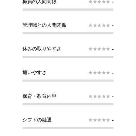
職員の人間関係





-
管理職との人間関係





-
休みの取りやすさ





-
通いやすさ





-
保育・教育内容





-
シフトの融通





-