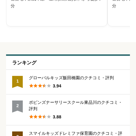
営する株式会社こどもの森は、「自分の子ども
立京橋こど
分
分
を入れたい園をつくる」を基本理念に掲げて保
デミーが運
給料・福利厚生
必須
育に取り組んでいます。子どもは自ら育
かい心をも





星の数をお選びください
職員の人間関係
必須
ランキング





星の数をお選びください
グローバルキッズ飯田橋園のクチコミ・評判
1





3.94
管理職との人間関係
必須
ポピンズナーサリースクール東品川のクチコミ・
2





星の数をお選びください
評判





3.88
休みの取りやすさ
必須
スマイルキッズドレミファ保育園のクチコミ・評