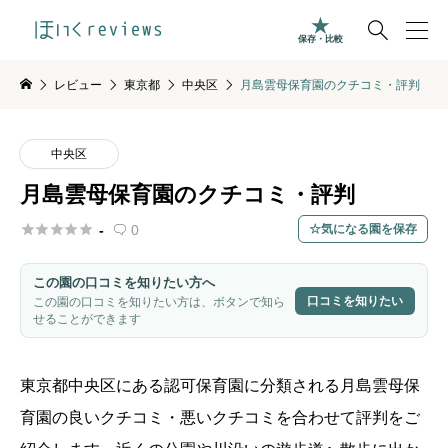

保存・比較
レビュー
東京都
中央区
月島雲母保育園のクチコミ・評判
中央区
月島雲母保育園のクチコミ・評判





-
0
気になる園を保存

この園の口コミを知りたい方へ
口コミを知りたい
この園の口コミを知りたい方は、ボタンで知ら
せることができます
東京都
中央区
にある認可保育園に分類される月島雲母保
育園の良いクチコミ・悪いクチコミを合わせて評判をご