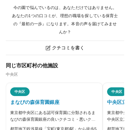
今の園で悩んでいるのは、あなただけではありません。
あなたの1つの口コミが、理想の職場を探している保育士
の『最初の一歩』になります。本音の声を届けてみませ
んか？
クチコミを書く

月島雲母保育園のクチコミ・評判
同じ市区町村の他施設
中央区
ニックネーム
任意
中央区
中央区
まなびの森保育園銀座
中央区立
※本名や誤解される名前の使用はご遠慮ください。
東京都中央区にある認可保育園に分類されるま
東京都中央
なびの森保育園銀座の良いクチコミ・悪いクチ
中央区立京
コミを合わせて評判をご紹介します。同園を運
チコミを合
都営地下鉄浅草線「宝町(東京都)駅」から徒歩5
都営地下鉄浅