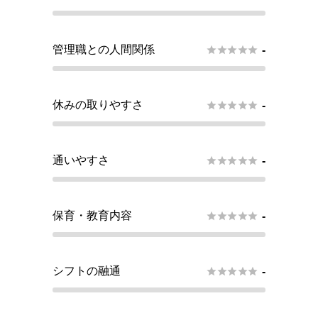
管理職との人間関係





-
休みの取りやすさ





-
通いやすさ





-
保育・教育内容





-
シフトの融通





-