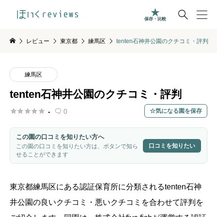

保存・比較
レビュー
東京都
練馬区
tenten石神井公園のクチコミ・評判
練馬区
tenten石神井公園のクチコミ・評判





-
0
気になる園を保存

この園の口コミを知りたい方へ
口コミを知りたい
この園の口コミを知りたい方は、ボタンで知ら
せることができます
東京都
練馬区
にある認証保育所に分類されるtenten石神
井公園の良いクチコミ・悪いクチコミを合わせて評判を