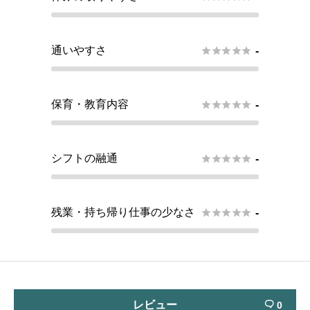
通いやすさ





-
保育・教育内容





-
シフトの融通





-
残業・持ち帰り仕事の少なさ





-
レビュー
0
