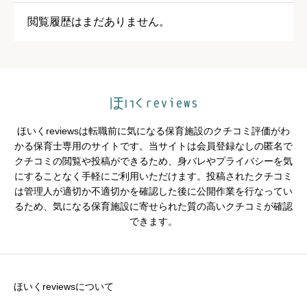





星の数をお選びください
閲覧履歴はまだありません。
保育・教育内容
必須





星の数をお選びください
ほいくreviewsは転職前に気になる保育施設のクチコミ評価がわ
シフトの融通
必須
かる保育士専用のサイトです。当サイトは会員登録なしの匿名で
クチコミの閲覧や投稿ができるため、身バレやプライバシーを気





星の数をお選びください
にすることなく手軽にご利用いただけます。投稿されたクチコミ
は管理人が適切か不適切かを確認した後に公開作業を行なってい
るため、気になる保育施設に寄せられた質の高いクチコミが確認
できます。
残業・持ち帰り仕事の少なさ
必須





星の数をお選びください
ほいくreviewsについて