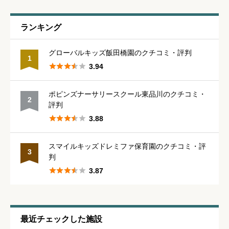
職員の人間関係
必須
ランキング





星の数をお選びください
グローバルキッズ飯田橋園のクチコミ・評判
1





3.94
管理職との人間関係
必須
ポピンズナーサリースクール東品川のクチコミ・
2





星の数をお選びください
評判





3.88
休みの取りやすさ
必須
スマイルキッズドレミファ保育園のクチコミ・評
3
判





星の数をお選びください





3.87
通いやすさ
必須
最近チェックした施設