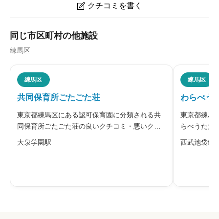
クチコミを書く

tenten石神井公園のクチコミ・評判
同じ市区町村の他施設
練馬区
ニックネーム
任意
練馬区
練馬区
共同保育所ごたごた荘
わらべう
※本名や誤解される名前の使用はご遠慮ください。
東京都練馬区にある認可保育園に分類される共
東京都練馬
同保育所ごたごた荘の良いクチコミ・悪いクチ
らべうた大
コミを合わせて評判をご紹介します。同園は、
クチコミを
大泉学園駅
西武池袋線
特定非営利活動法人ごたごた荘が運営する認可
は、HITO
保育園です。異年齢での保育を行い、無添加の
認可保育園
給料・福利厚生
必須
ごはんや布おむつ、外あそびを大切にし
東大泉にあ





星の数をお選びください