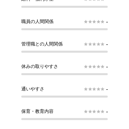
職員の人間関係





-
管理職との人間関係





-
休みの取りやすさ





-
通いやすさ





-
保育・教育内容





-