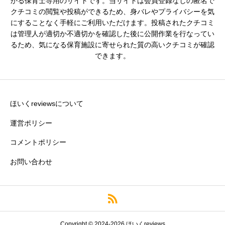
かる保育士専用のサイトです。当サイトは会員登録なしの匿名で
クチコミの閲覧や投稿ができるため、身バレやプライバシーを気





星の数をお選びください
にすることなく手軽にご利用いただけます。投稿されたクチコミ
は管理人が適切か不適切かを確認した後に公開作業を行なってい
るため、気になる保育施設に寄せられた質の高いクチコミが確認
できます。
残業・持ち帰り仕事の少なさ
必須





星の数をお選びください
ほいくreviewsについて
運営ポリシー
コメントポリシー
クチコミのタイトル
必須
お問い合わせ
※園の評価がわかりやすいタイトルがおすすめです。
クチコミ内容
必須
Copyright © 2024-2026 ほいくreviews