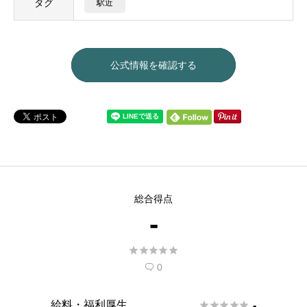
タグ
駅近
公式情報を確認する
総合得点
-





0

給料・福利厚生





-