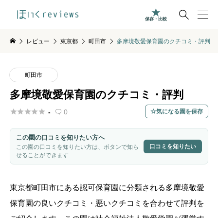

保存・比較
レビュー
東京都
町田市
多摩境敬愛保育園のクチコミ・評判
町田市
多摩境敬愛保育園のクチコミ・評判





-
0
気になる園を保存

この園の口コミを知りたい方へ
口コミを知りたい
この園の口コミを知りたい方は、ボタンで知ら
せることができます
東京都
町田市
にある認可保育園に分類される多摩境敬愛
保育園の良いクチコミ・悪いクチコミを合わせて評判を