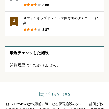





3.88
休みの取りやすさ
必須
スマイルキッズドレミファ保育園のクチコミ・評
3
判





星の数をお選びください





3.87
通いやすさ
必須
最近チェックした施設





星の数をお選びください
閲覧履歴はまだありません。
保育・教育内容
必須





星の数をお選びください
ほいくreviewsは転職前に気になる保育施設のクチコミ評価がわ
シフトの融通
必須