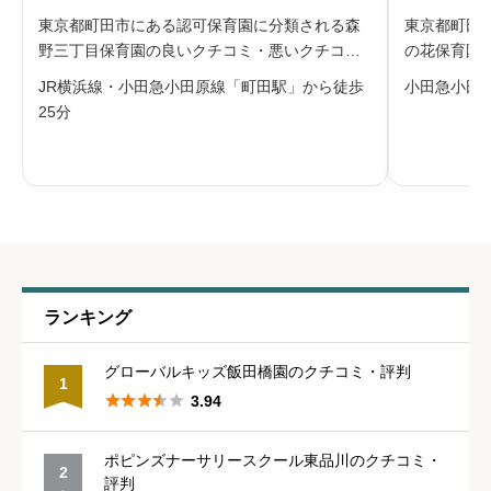
※本名や誤解される名前の使用はご遠慮ください。
東京都町田市にある認可保育園に分類される森
東京都町田
野三丁目保育園の良いクチコミ・悪いクチコミ
の花保育園
を合わせて評判をご紹介します。森野三丁目保
わせて評判
JR横浜線・小田急小田原線「町田駅」から徒歩
小田急小田
育園は、東京都町田市にある認可保育園です。
東京都町田
25分
給料・福利厚生
必須





星の数をお選びください
職員の人間関係
必須
ランキング





星の数をお選びください
グローバルキッズ飯田橋園のクチコミ・評判
1





3.94
管理職との人間関係
必須
ポピンズナーサリースクール東品川のクチコミ・
2





星の数をお選びください
評判