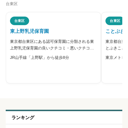
台東区
ニックネーム
任意
台東区
台東区
東上野乳児保育園
ことぶき
※本名や誤解される名前の使用はご遠慮ください。
東京都台東区にある認可保育園に分類される東
東京都台東
上野乳児保育園の良いクチコミ・悪いクチコミ
とぶきこど
を合わせて評判をご紹介します。運営する社会
を合わせて
JR山手線「上野駅」から徒歩8分
東京メトロ
福祉法人康保会は、子ども一人ひとりを見守
立ことぶき
り、かかわるすべての人と共に学び、共に歩み
指定管理者
給料・福利厚生
必須
ながら、あたたかな愛情の輪を広げていく
認定こども





星の数をお選びください
職員の人間関係
必須
ランキング





星の数をお選びください