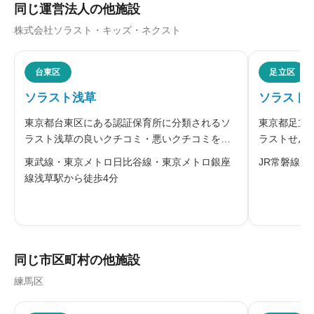
同じ運営法人の他施設
株式会社ソラスト・キッズ・ネクスト
ニックネーム
任意
台東区
足立区
ソラスト浅草
ソラスト
※本名や誤解される名前の使用はご遠慮ください。
東京都台東区にある認証保育所に分類されるソ
東京都足立
ラスト浅草の良いクチコミ・悪いクチコミを合
ラストせん
わせて評判をご紹介します。運営する株式会社
チコミを合
東武線・東京メトロ日比谷線・東京メトロ銀座
JR常磐線北
ソラストは、「好奇心が未来を創る」を基本理
は、JR常
線浅草駅から徒歩4分
念に掲げ、子どもの好奇心を大切にする保育を
ョンの2階
給料・福利厚生
必須
進めています。自分で考えて決める経験
街のにぎや





星の数をお選びください
同じ市区町村の他施設
練馬区
職員の人間関係
必須