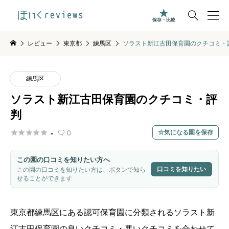

保存・比較
レビュー
東京都
練馬区
ソラスト新江古田保育園のクチコミ・
練馬区
ソラスト新江古田保育園のクチコミ・評
判





-
0
気になる園を保存

この園の口コミを知りたい方へ
口コミを知りたい
この園の口コミを知りたい方は、ボタンで知ら
せることができます
東京都
練馬区
にある認可保育園に分類されるソラスト新
江古田保育園
の良いクチコミ・悪いクチコミを合わせて