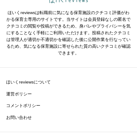
ほいくreviewsは転職前に気になる保育施設のクチコミ評価がわ
かる保育士専用のサイトです。当サイトは会員登録なしの匿名で
クチコミの閲覧や投稿ができるため、身バレやプライバシーを気
※園の評価がわかりやすいタイトルがおすすめです。
にすることなく手軽にご利用いただけます。投稿されたクチコミ
は管理人が適切か不適切かを確認した後に公開作業を行なってい
クチコミ内容
必須
るため、気になる保育施設に寄せられた質の高いクチコミが確認
できます。
ほいくreviewsについて
運営ポリシー
コメントポリシー
お問い合わせ