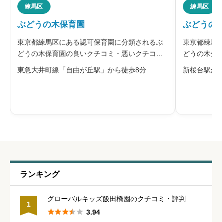





練馬区
練馬区
星の数をお選びください
ぶどうの木保育園
ぶどうの
東京都練馬区にある認可保育園に分類されるぶ
東京都練馬
管理職との人間関係
必須
どうの木保育園の良いクチコミ・悪いクチコミ
どうの木分
を合わせて評判をご紹介します。同園は、社会
ミを合わせ





星の数をお選びください
東急大井町線「自由が丘駅」から徒歩8分
新桜台駅から
福祉法人神教福祉会が運営する認可保育園で
す。園長は、子どもたちが愛され、認められ、
大切にされる経験が自己肯定感を育むと考
休みの取りやすさ
必須





星の数をお選びください
通いやすさ
必須
ランキング





星の数をお選びください
グローバルキッズ飯田橋園のクチコミ・評判
1





3.94