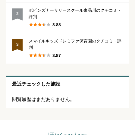
保育・教育内容
必須
ポピンズナーサリースクール東品川のクチコミ・
2
評判





星の数をお選びください





3.88
スマイルキッズドレミファ保育園のクチコミ・評
シフトの融通
必須
3
判





3.87





星の数をお選びください
残業・持ち帰り仕事の少なさ
必須
最近チェックした施設





星の数をお選びください
閲覧履歴はまだありません。
クチコミのタイトル
必須