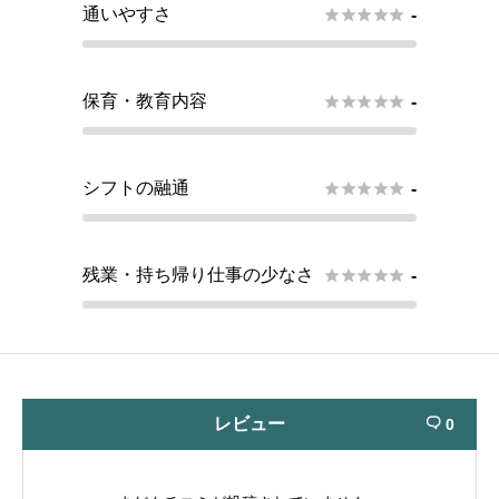
通いやすさ





-
保育・教育内容





-
シフトの融通





-
残業・持ち帰り仕事の少なさ





-
レビュー
0
