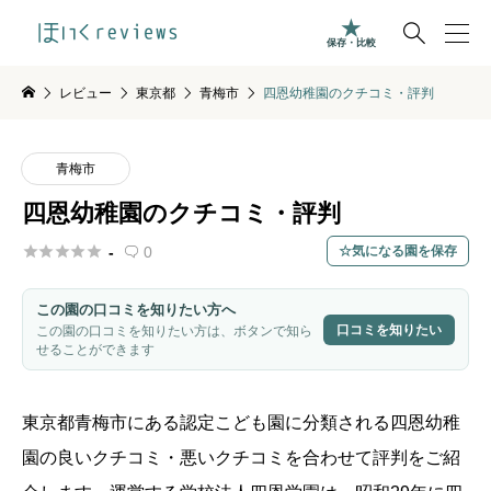

保存・比較
レビュー
東京都
青梅市
四恩幼稚園のクチコミ・評判
青梅市
四恩幼稚園のクチコミ・評判





-
0
気になる園を保存

この園の口コミを知りたい方へ
口コミを知りたい
この園の口コミを知りたい方は、ボタンで知ら
せることができます
東京都
青梅市
にある認定こども園に分類される四恩幼稚
園の良いクチコミ・悪いクチコミを合わせて評判をご紹