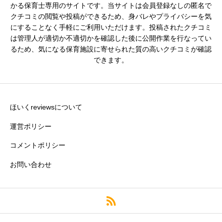
シフトの融通
必須
かる保育士専用のサイトです。当サイトは会員登録なしの匿名で
クチコミの閲覧や投稿ができるため、身バレやプライバシーを気





星の数をお選びください
にすることなく手軽にご利用いただけます。投稿されたクチコミ
は管理人が適切か不適切かを確認した後に公開作業を行なってい
るため、気になる保育施設に寄せられた質の高いクチコミが確認
できます。
残業・持ち帰り仕事の少なさ
必須





星の数をお選びください
ほいくreviewsについて
運営ポリシー
コメントポリシー
クチコミのタイトル
必須
お問い合わせ
※園の評価がわかりやすいタイトルがおすすめです。