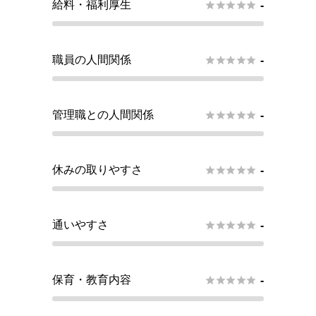
給料・福利厚生





-
職員の人間関係





-
管理職との人間関係





-
休みの取りやすさ





-
通いやすさ





-
保育・教育内容





-