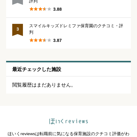
評判





3.88
休みの取りやすさ
必須
スマイルキッズドレミファ保育園のクチコミ・評
3
判





星の数をお選びください





3.87
通いやすさ
必須
最近チェックした施設





星の数をお選びください
閲覧履歴はまだありません。
保育・教育内容
必須





星の数をお選びください
ほいくreviewsは転職前に気になる保育施設のクチコミ評価がわ