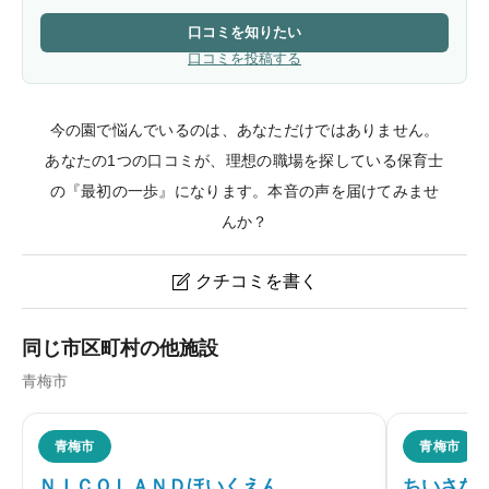
口コミを知りたい
口コミを投稿する
今の園で悩んでいるのは、あなただけではありません。
あなたの1つの口コミが、理想の職場を探している保育士
の『最初の一歩』になります。本音の声を届けてみませ
んか？
クチコミを書く

四恩幼稚園のクチコミ・評判
同じ市区町村の他施設
青梅市
ニックネーム
任意
青梅市
青梅市
ＮＩＣＯＬＡＮＤほいくえん
ちいさな