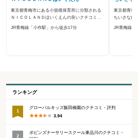
※本名や誤解される名前の使用はご遠慮ください。
東京都青梅市にある小規模保育所に分類される
東京都青梅
ＮＩＣＯＬＡＮＤほいくえんの良いクチコミ・
ちいさな鈴
悪いクチコミを合わせて評判をご紹介します。
わせて評判
JR青梅線「小作駅」から徒歩17分
JR青梅線「
運営する株式会社モアスマイルプロジェクトは
体とした小
2015年に設立され、保育園のほか学童保育所や
みんな仲良
給料・福利厚生
必須
病児保育室も手がけています。「み
制の落ち着





星の数をお選びください
職員の人間関係
必須
ランキング





星の数をお選びください
グローバルキッズ飯田橋園のクチコミ・評判
1





3.94
管理職との人間関係
必須
ポピンズナーサリースクール東品川のクチコミ・
2





星の数をお選びください