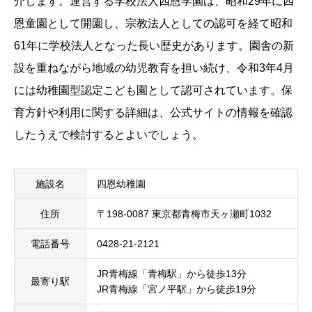
介します。運営する学校法人四恩学園は、昭和29年に四
恩童園として開園し、宗教法人としての認可を経て昭和
61年に学校法人となった長い歴史があります。園舎の新
設を重ねながら地域の幼児教育を担い続け、令和3年4月
には幼稚園型認定こども園として認可されています。保
育方針や利用に関する詳細は、公式サイトの情報を確認
したうえで検討するとよいでしょう。
施設名
四恩幼稚園
住所
〒198-0087 東京都青梅市天ヶ瀬町1032
電話番号
0428-21-2121
JR青梅線「青梅駅」から徒歩13分
最寄り駅
JR青梅線「宮ノ平駅」から徒歩19分