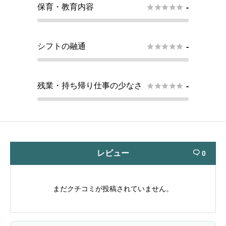
保育・教育内容





-
シフトの融通





-
残業・持ち帰り仕事の少なさ





-
レビュー
0

まだクチコミが投稿されていません。