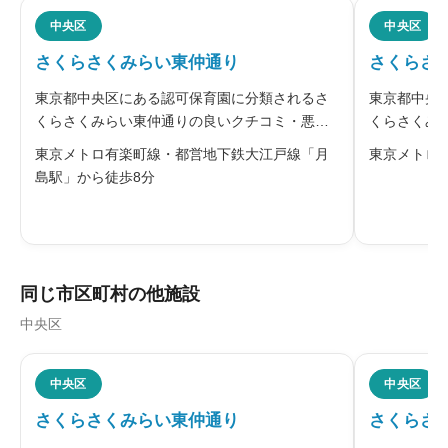
中央区
中央区
さくらさくみらい東仲通り
さくらさ
※本名や誤解される名前の使用はご遠慮ください。
東京都中央区にある認可保育園に分類されるさ
東京都中央
くらさくみらい東仲通りの良いクチコミ・悪い
くらさくみ
クチコミを合わせて評判をご紹介します。運営
コミを合わ
東京メトロ有楽町線・都営地下鉄大江戸線「月
東京メトロ
会社は、苗木から大切に育てると花を咲かせる
は、苗木か
島駅」から徒歩8分
桜になぞらえ、「さくらの樹」を子ども一人ひ
なぞらえ、
給料・福利厚生
必須
とり、「さくらの花」を笑顔と捉える保
り、「さく





星の数をお選びください
同じ市区町村の他施設
中央区
職員の人間関係
必須





中央区
中央区
星の数をお選びください
さくらさくみらい東仲通り
さくらさ