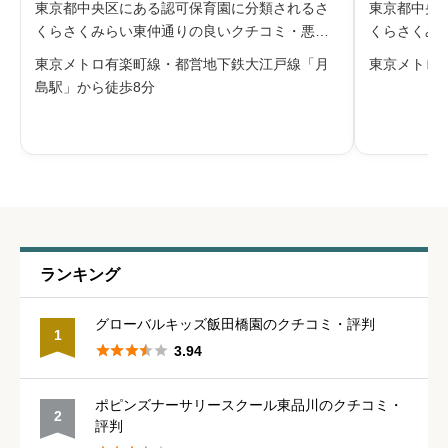
東京都中央区にある認可保育園に分類されるさ
東京都中央
管理職との人間関係
必須
くらさくみらい東仲通りの良いクチコミ・悪い
くらさくみ
クチコミを合わせて評判をご紹介します。運営
コミを合わ





星の数をお選びください
東京メトロ有楽町線・都営地下鉄大江戸線「月
東京メトロ
会社は、苗木から大切に育てると花を咲かせる
は、苗木か
島駅」から徒歩8分
桜になぞらえ、「さくらの樹」を子ども一人ひ
なぞらえ、
とり、「さくらの花」を笑顔と捉える保
り、「さく
休みの取りやすさ
必須





星の数をお選びください
通いやすさ
必須
ランキング





星の数をお選びください
グローバルキッズ飯田橋園のクチコミ・評判
1





3.94
保育・教育内容
必須
ポピンズナーサリースクール東品川のクチコミ・
2
評判





星の数をお選びください