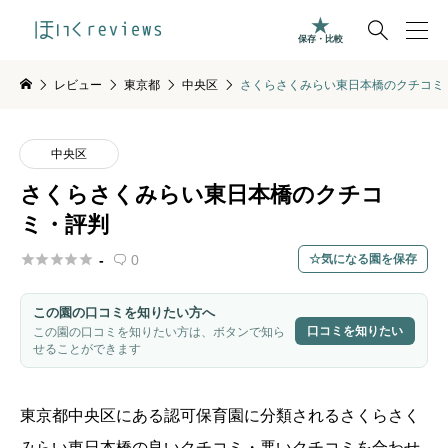

保存・比較
レビュー
東京都
中央区
さくらさくみらい東日本橋のクチコミ
中央区
さくらさくみらい東日本橋のクチコ
ミ・評判





-
0
気になる園を保存

この園の口コミを知りたい方へ
口コミを知りたい
この園の口コミを知りたい方は、ボタンで知ら
せることができます
東京都
中央区
にある認可保育園に分類されるさくらさく
みらい東日本橋の良いクチコミ・悪いクチコミを合わせ