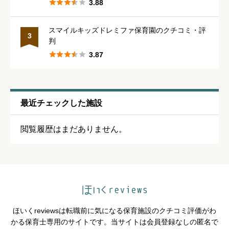





3.88
スマイルキッズドレミファ保育園のクチコミ・評
シフトの融通
必須
3
判





3.87





星の数をお選びください
残業・持ち帰り仕事の少なさ
必須
最近チェックした施設





星の数をお選びください
閲覧履歴はまだありません。
クチコミのタイトル
必須
ほいくreviewsは転職前に気になる保育施設のクチコミ評価がわ
かる保育士専用のサイトです。当サイトは会員登録なしの匿名で