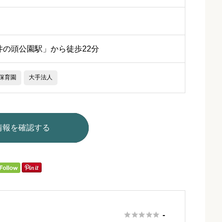
井の頭公園駅」から徒歩22分
保育園
大手法人
情報を確認する





-