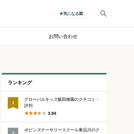

気になる園
お問い合わせ
ランキング
グローバルキッズ飯田橋園のクチコミ・
1
評判





3.94
ポピンズナーサリースクール東品川のク
2