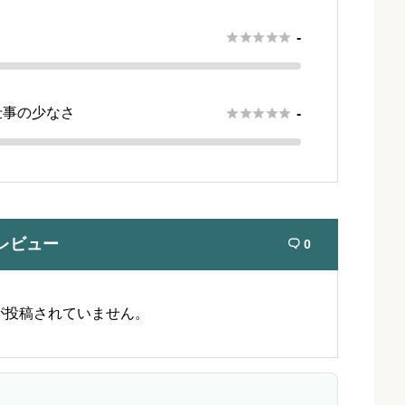





-
仕事の少なさ





-
レビュー
0

が投稿されていません。