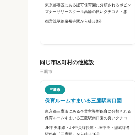
東京都港区にある認可保育園に分類されるポピン
※本名や誤解される名前の使用はご遠慮く
ズナーサリースクール高輪の良いクチコミ・悪い
クチコミを合わせて評判をご紹介します。
都営浅草線泉岳寺駅から徒歩8分
給料・福利厚生


星の数をお選びください
同じ市区町村の他施設
三鷹市
職員の人間関係
三鷹市
保育ルームすまいる三鷹駅南口園


星の数をお選びください
東京都三鷹市にある企業主導型保育に分類される
保育ルームすまいる三鷹駅南口園の良いクチコ
ミ・悪いクチコミを合わせて評判をご紹介しま
JR中央本線・JR中央線快速・JR中央・総武線各
す。同園は、各々の年齢にあった学習・遊び・食
管理職との人間関係
駅停車「三鷹駅」から徒歩16分