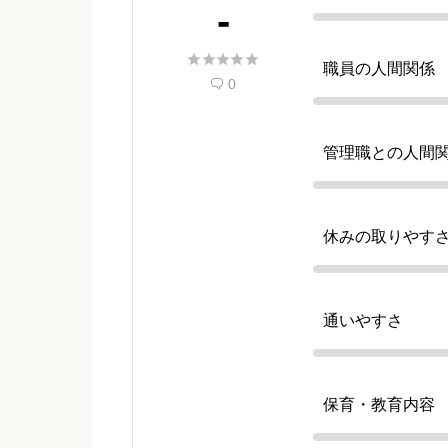
-





職員の人間関係
0

管理職との人間
休みの取りやす
通いやすさ
保育・教育内容