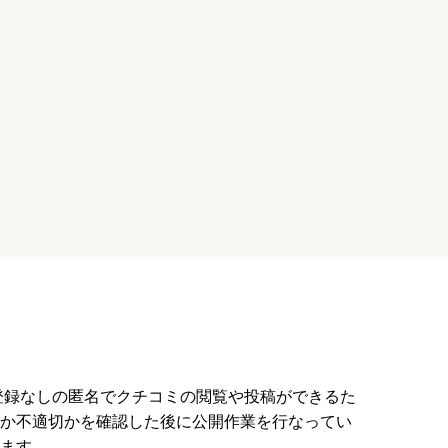
も主体の保育を掲げ、遊びに集
躾でその一生が決まる」という保育理念
りを進めて
遊びや活動を通して心身の育
員登録なしの匿名でクチコミの閲覧や投稿ができるた
か不適切かを確認した後に公開作業を行なってい
ます。