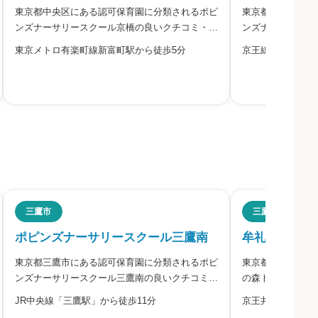
東京都中央区にある認可保育園に分類されるポピ
東京都調布市にあ
ださい。
ンズナーサリースクール京橋の良いクチコミ・悪
ンズナーサリース
いクチコミを合わせて評判をご紹介します。
いクチコミを合わ
東京メトロ有楽町線新富町駅から徒歩5分
京王線「つつじヶ
会社は、教育（エ
ア）を融合させた
行っています。清
必須



必須
三鷹市
三鷹市
ポピンズナーサリースクール三鷹南
牟礼の森トキ



東京都三鷹市にある認可保育園に分類されるポピ
東京都三鷹市にあ
ンズナーサリースクール三鷹南の良いクチコミ・
の森トキ保育園の
悪いクチコミを合わせて評判をご紹介します。三
合わせて評判をご
JR中央線「三鷹駅」から徒歩11分
京王井の頭線「井
鷹市にあるポピンズ運営の認可保育所です。教育
保育園で、本園と
必須