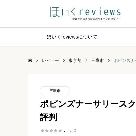
ほいくreviewsについて
レビュー
東京都
三鷹市
ポピンズナ
三鷹市
ポピンズナーサリースク
評判





0
-
