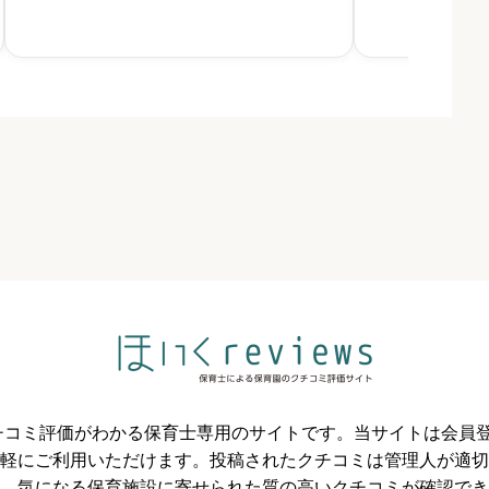
と保育を融合させた「エデュケア」を掲げ、食育
があります。子ど
や地域との交流活動に取り組
中できる環境づく



必須



必須



のクチコミ評価がわかる保育士専用のサイトです。当サイトは会
軽にご利用いただけます。投稿されたクチコミは管理人が適切
必須
、気になる保育施設に寄せられた質の高いクチコミが確認でき