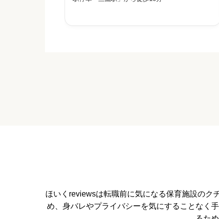
事を通じて、子ども一人ひとりの発達をていねい
に支えることを大切にしています


星の数をお選びください
休みの取りやすさ


星の数をお選びください
通いやすさ


星の数をお選びください
ほいくreviewsは転職前に気になる保育施設
め、身バレやプライバシーを気にすることなく手
保育・教育内容
るため