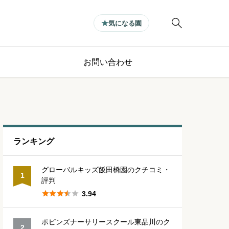

気になる園
お問い合わせ
ランキング
グローバルキッズ飯田橋園のクチコミ・
1
評判





3.94
ポピンズナーサリースクール東品川のク
2