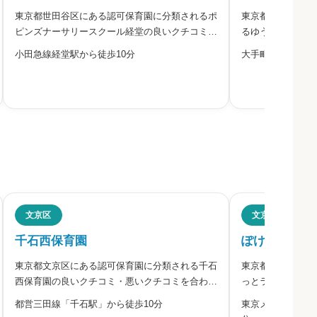
東京都世田谷区にある認可保育園に分類されるポ
東京都千代田区に
ださい。
ピンズナーサリースクール経堂の良いクチコミ・
るゆうてまち保育
悪いクチコミを合わせて評判をご紹介します。ポ
ミを合わせて評判
小田急線経堂駅から徒歩10分
大手町駅から徒歩
ピンズナーサリースクール経堂は、株式会社ポピ
育園は、株式会社
ンズエデュケアが運営する認証保育所です。
います。2019年
2011年4月開設で、0歳から
受け入れています
必須



必須
文京区
文京区
千石西保育園
ぽけっとラン



東京都文京区にある認可保育園に分類される千石
東京都文京区にあ
西保育園の良いクチコミ・悪いクチコミを合わせ
っとランド本郷保
て評判をご紹介します。千石西保育園は、文京区
コミを合わせて評
都営三田線「千石駅」から徒歩10分
東京メトロ丸ノ内
が設置・運営する区立認可保育園の一つです。文
ンド本郷保育園は
必須