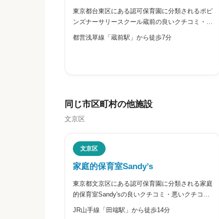
東京都台東区にある認可保育園に分類されるポピ
※本名や誤解される名前の使用はご遠慮く
ンズナーサリースクール蔵前の良いクチコミ・悪
いクチコミを合わせて評判をご紹介します。株式
都営浅草線「蔵前駅」から徒歩7分
会社ポピンズエデュケアが運営するポピンズナー
サリースクール蔵前は、2020年4月に開園してい
ます。0歳から5歳まで
給料・福利厚生


星の数をお選びください
同じ市区町村の他施設
文京区
職員の人間関係
文京区
家庭的保育室Sandy’s


星の数をお選びください
東京都文京区にある認可保育園に分類される家庭
的保育室Sandy'sの良いクチコミ・悪いクチコミ
を合わせて評判をご紹介します。家庭的保育室
JR山手線「田端駅」から徒歩14分
Sandy’sは、小堀奈央氏が運営する認可の家庭的
管理職との人間関係