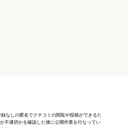
東京メトロ有楽町線「江戸川橋駅」から
設された認可保育園です。生後57
ます。SOMPOスマイルキッズ江戸川橋
でを
は、一般財団法人みんなのスマイルキッ
する認可保育園です。0～5歳
員登録なしの匿名でクチコミの閲覧や投稿ができるた
か不適切かを確認した後に公開作業を行なってい