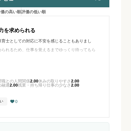
評価の高い順
評価の低い順
力を求められる
保育士としての対応に不安を感じることもありまし
められるため、仕事を覚えるまでゆっくり待ってもら
は一緒に働く相手によって変わりますが、全体として
理職との人間関係
2.00
休みの取りやすさ
2.00
の融通
2.00
残業・持ち帰り仕事の少なさ
2.00
0
い
