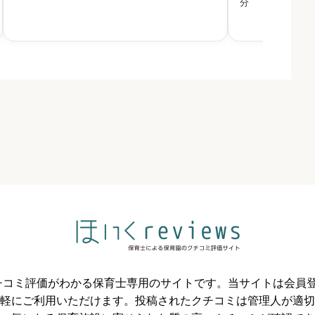
分
京区では、区立保育園でも区立幼稚園でも、等し
2021年4月に開
く質の高い幼児教育・保育を
日目から5歳児ま



必須



必須



のクチコミ評価がわかる保育士専用のサイトです。当サイトは会
軽にご利用いただけます。投稿されたクチコミは管理人が適切
必須