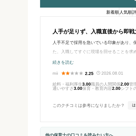
新着順
人気順
人手が足りず、入職直後から即戦
人手不足で採用を急いでいる印象があり、
た。入職してすぐに現場を回せることを求
える環境ではありませんでした。人間関係
続きを読む
良いとは言いにくかったです。





mii
2026.08.01
2.25
給料・福利厚生
3.00
職員の人間関係
2.00
管
通いやすさ
3.00
保育・教育内容
2.00
シフト
このクチコミは参考になりましたか？
は
他の保育士の口コミを読みたい方へ