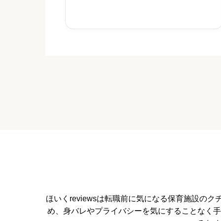
保育事業で、2018年6月に開設されました。生後
4か月〜2歳


星の数をお選びください
休みの取りやすさ


星の数をお選びください
通いやすさ


星の数をお選びください
ほいくreviewsは転職前に気になる保育施設
め、身バレやプライバシーを気にすることなく手
保育・教育内容