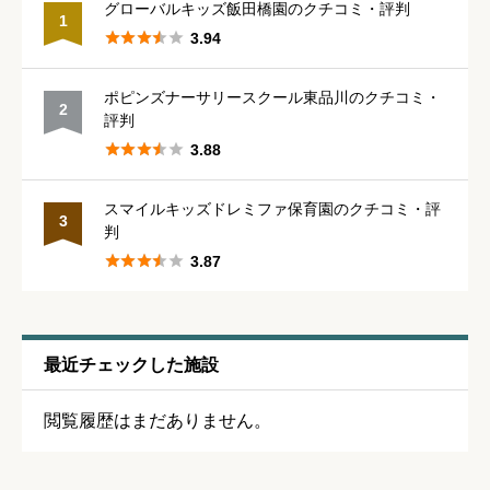
グローバルキッズ飯田橋園のクチコミ・評判
1





3.94
管理職との人間関係
必須
ポピンズナーサリースクール東品川のクチコミ・
2





星の数をお選びください
評判





3.88
休みの取りやすさ
必須
スマイルキッズドレミファ保育園のクチコミ・評
3
判





星の数をお選びください





3.87
通いやすさ
必須
最近チェックした施設





星の数をお選びください
閲覧履歴はまだありません。
保育・教育内容
必須