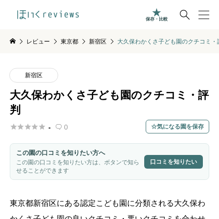

保存・比較
レビュー
東京都
新宿区
大久保わかくさ子ども園のクチコミ・
新宿区
大久保わかくさ子ども園のクチコミ・評
判





-
0
気になる園を保存

この園の口コミを知りたい方へ
口コミを知りたい
この園の口コミを知りたい方は、ボタンで知ら
せることができます
東京都
新宿区
にある認定こども園に分類される
大久保わ
かくさ子ども園
の良いクチコミ・悪いクチコミを合わせ