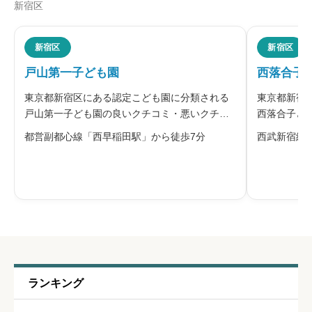
新宿区
ニックネーム
任意
新宿区
新宿区
戸山第一子ども園
西落合子
※本名や誤解される名前の使用はご遠慮ください。
東京都新宿区にある認定こども園に分類される
東京都新宿
戸山第一子ども園の良いクチコミ・悪いクチコ
西落合子ど
ミを合わせて評判をご紹介します。戸山第一子
を合わせて
都営副都心線「西早稲田駅」から徒歩7分
西武新宿線
ども園は、新宿区が設置・運営する区立認定こ
園は、新宿
ども園です。新宿区の子ども園は、「新宿区子
園です。新
給料・福利厚生
必須
ども園保育・教育指針」に基づき、就学
園保育・教





星の数をお選びください
職員の人間関係
必須
ランキング





星の数をお選びください