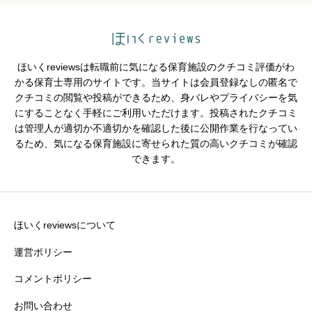





星の数をお選びください
ほいくreviewsは転職前に気になる保育施設のクチコミ評価がわ
シフトの融通
必須
かる保育士専用のサイトです。当サイトは会員登録なしの匿名で
クチコミの閲覧や投稿ができるため、身バレやプライバシーを気





星の数をお選びください
にすることなく手軽にご利用いただけます。投稿されたクチコミ
は管理人が適切か不適切かを確認した後に公開作業を行なってい
るため、気になる保育施設に寄せられた質の高いクチコミが確認
できます。
残業・持ち帰り仕事の少なさ
必須





星の数をお選びください
ほいくreviewsについて
運営ポリシー
コメントポリシー
クチコミのタイトル
必須
お問い合わせ