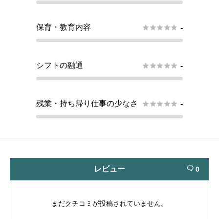
保育・教育内容





-
シフトの融通





-
残業・持ち帰り仕事の少なさ





-
レビュー
0

まだクチコミが投稿されていません。