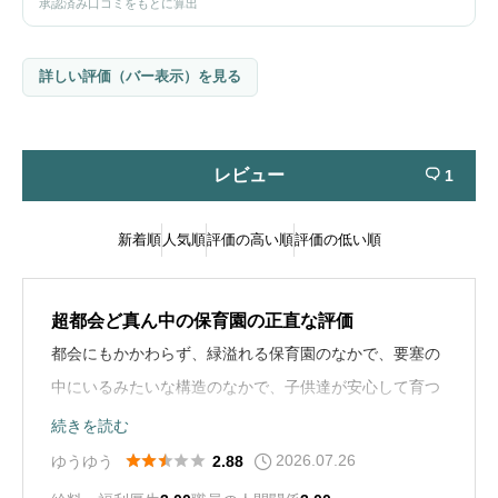
承認済み口コミをもとに算出
詳しい評価（バー表示）を見る
レビュー
1

新着順
人気順
評価の高い順
評価の低い順
超都会ど真ん中の保育園の正直な評価
都会にもかかわらず、緑溢れる保育園のなかで、要塞の
中にいるみたいな構造のなかで、子供達が安心して育つ
ことができる保育園です。
続きを読む
2026.07.26





ゆうゆう
2.88