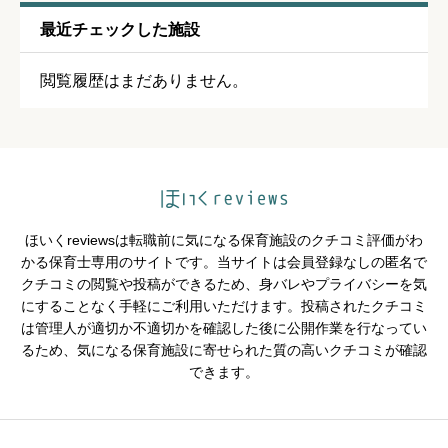
最近チェックした施設





星の数をお選びください
閲覧履歴はまだありません。
保育・教育内容
必須





星の数をお選びください
ほいくreviewsは転職前に気になる保育施設のクチコミ評価がわ
シフトの融通
必須
かる保育士専用のサイトです。当サイトは会員登録なしの匿名で
クチコミの閲覧や投稿ができるため、身バレやプライバシーを気





星の数をお選びください
にすることなく手軽にご利用いただけます。投稿されたクチコミ
は管理人が適切か不適切かを確認した後に公開作業を行なってい
るため、気になる保育施設に寄せられた質の高いクチコミが確認
できます。
残業・持ち帰り仕事の少なさ
必須





星の数をお選びください