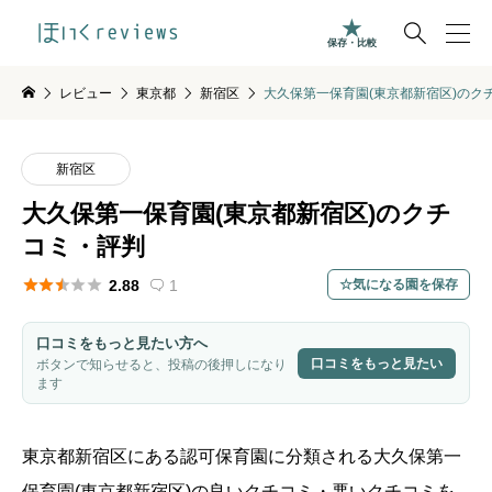

保存・比較
レビュー
東京都
新宿区
大久保第一保育園(東京都新宿区)のク
新宿区
大久保第一保育園(東京都新宿区)のクチ
コミ・評判





2.88
1
気になる園を保存

口コミをもっと見たい方へ
口コミをもっと見たい
ボタンで知らせると、投稿の後押しになり
ます
東京都
新宿区
にある認可保育園に分類される大久保第一
保育園(東京都新宿区)の良いクチコミ・悪いクチコミを