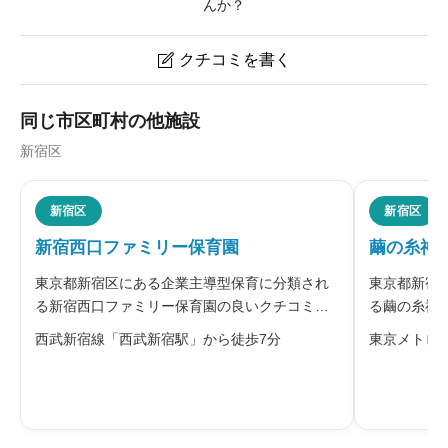
んか？
クチコミを書く

大久保第一保育園(東京都新宿区)のクチコミ・評判
同じ市区町村の他施設
新宿区
ニックネーム
任意
新宿区
新宿区
新宿西口ファミリー保育園
繭の糸神
※本名や誤解される名前の使用はご遠慮ください。
東京都新宿区にある企業主導型保育に分類され
東京都新宿
る新宿西口ファミリー保育園の良いクチコミ・
る繭の糸神
悪いクチコミを合わせて評判をご紹介します。
チコミを合
西武新宿線「西武新宿駅」から徒歩7分
東京メトロ
同園は、子どもが自分のペースで自由に遊べる
運営する株
環境を大切にし、保育者が一人ひとりの興味に
笑い！」を
給料・福利厚生
必須
寄り添いながら、遊びを通した学びを促
豊かさを子





星の数をお選びください