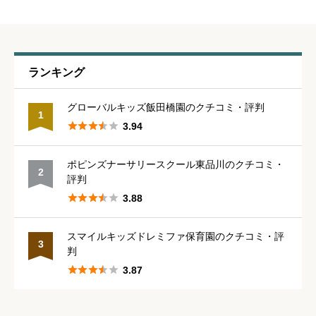
職員の人間関係
必須
ランキング





星の数をお選びください
グローバルキッズ飯田橋園のクチコミ・評判
1





3.94
管理職との人間関係
必須
ポピンズナーサリースクール東品川のクチコミ・
2





星の数をお選びください
評判





3.88
休みの取りやすさ
必須
スマイルキッズドレミファ保育園のクチコミ・評
3
判





星の数をお選びください





3.87
通いやすさ
必須