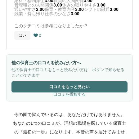
給料・福利厚生
3.00
職員の人間関係
3.00
管理職との人間関係
3.00
休みの取りやすさ
3.00
通いやすさ
2.00
保育・教育内容
3.00
シフトの融通
3.00
残業・持ち帰り仕事の少なさ
3.00
このクチコミは参考になりましたか？
0
はい

他の保育士の口コミを読みたい方へ
他の保育士の口コミをもっと読みたい方は、ボタンで知らせる
ことができます
口コミをもっと見たい
口コミを投稿する
今の園で悩んでいるのは、あなただけではありません。
あなたの1つの口コミが、理想の職場を探している保育士
の『最初の一歩』になります。本音の声を届けてみませ