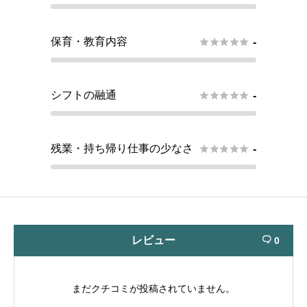
保育・教育内容





-
シフトの融通





-
残業・持ち帰り仕事の少なさ





-
レビュー
0

まだクチコミが投稿されていません。