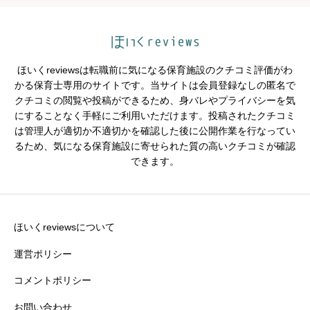





星の数をお選びください
ほいくreviewsは転職前に気になる保育施設のクチコミ評価がわ
シフトの融通
必須
かる保育士専用のサイトです。当サイトは会員登録なしの匿名で
クチコミの閲覧や投稿ができるため、身バレやプライバシーを気





星の数をお選びください
にすることなく手軽にご利用いただけます。投稿されたクチコミ
は管理人が適切か不適切かを確認した後に公開作業を行なってい
るため、気になる保育施設に寄せられた質の高いクチコミが確認
できます。
残業・持ち帰り仕事の少なさ
必須





星の数をお選びください
ほいくreviewsについて
運営ポリシー
コメントポリシー
クチコミのタイトル
必須
お問い合わせ