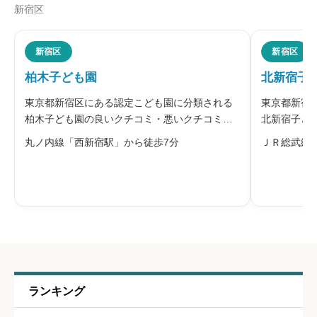
新宿区
ニックネーム
任意
新宿区
新宿区
柏木子ども園
北新宿子
※本名や誤解される名前の使用はご遠慮ください。
東京都新宿区にある認定こども園に分類される
東京都新宿
柏木子ども園の良いクチコミ・悪いクチコミを
北新宿子ど
合わせて評判をご紹介します。柏木子ども園
を合わせて
丸ノ内線「西新宿駅」から徒歩7分
ＪＲ総武線
は、新宿区が設置・運営する区立認定こども園
園は、新宿
です。新宿区の子ども園は、「新宿区子ども園
園です。新
給料・福利厚生
必須
保育・教育指針」に基づき、就学前の子ど
園保育・教





星の数をお選びください
職員の人間関係
必須
ランキング





星の数をお選びください