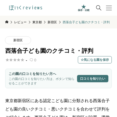

保存・比較
レビュー
東京都
新宿区
西落合子ども園のクチコミ・評判
新宿区
西落合子ども園のクチコミ・評判





-
0
気になる園を保存

この園の口コミを知りたい方へ
口コミを知りたい
この園の口コミを知りたい方は、ボタンで知ら
せることができます
東京都
新宿区
にある認定こども園に分類される西落合子
ども園の良いクチコミ・悪いクチコミを合わせて評判を