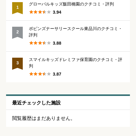
グローバルキッズ飯田橋園のクチコミ・評判
1





3.94
管理職との人間関係
必須
ポピンズナーサリースクール東品川のクチコミ・
2





星の数をお選びください
評判





3.88
休みの取りやすさ
必須
スマイルキッズドレミファ保育園のクチコミ・評
3
判





星の数をお選びください





3.87
通いやすさ
必須
最近チェックした施設





星の数をお選びください
閲覧履歴はまだありません。
保育・教育内容
必須