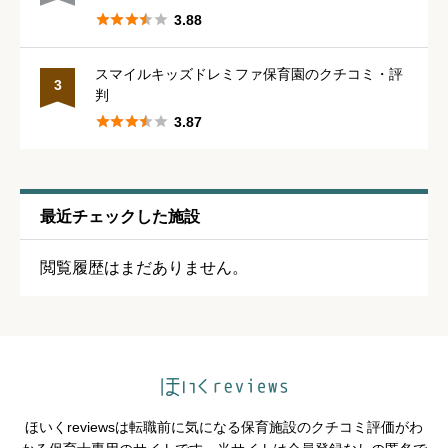





3.88
休みの取りやすさ
必須
スマイルキッズドレミファ保育園のクチコミ・評
3
判





星の数をお選びください





3.87
通いやすさ
必須
最近チェックした施設





星の数をお選びください
閲覧履歴はまだありません。
保育・教育内容
必須





星の数をお選びください
ほいくreviewsは転職前に気になる保育施設のクチコミ評価がわ
シフトの融通
必須