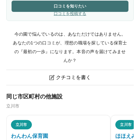
口コミを知りたい
口コミを投稿する
今の園で悩んでいるのは、あなただけではありません。
あなたの1つの口コミが、理想の職場を探している保育士
の『最初の一歩』になります。本音の声を届けてみませ
んか？
クチコミを書く

西国立保育園のクチコミ・評判
同じ市区町村の他施設
立川市
ニックネーム
任意
立川市
立川市
わんわん保育園
ほほえみ