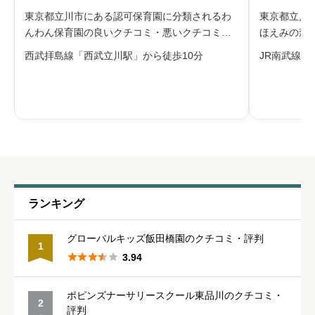
※本名や誤解される名前の使用はご遠慮ください。
東京都立川市にある認可保育園に分類されるわ
東京都立川
んわん保育園の良いクチコミ・悪いクチコミを
ほえみの森
合わせて評判をご紹介します。立川市の認可保
ミを合わせ
西武拝島線「西武立川駅」から徒歩10分
JR南武線「
育園です。公式サイトでは、愛情と安全を柱に
社会福祉法
した保育理念のもと、心も体も元気な子、人に
善の利益の
給料・福利厚生
必須
優しく思いやりのある子、自分で考えす
す。同園で





星の数をお選びください
職員の人間関係
必須
ランキング





星の数をお選びください
グローバルキッズ飯田橋園のクチコミ・評判
1





3.94
管理職との人間関係
必須
ポピンズナーサリースクール東品川のクチコミ・
2





星の数をお選びください
評判