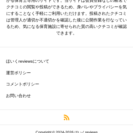
かる保育士専用のサイトです。当サイトは会員登録なしの匿名で
クチコミの閲覧や投稿ができるため、身バレやプライバシーを気





星の数をお選びください
にすることなく手軽にご利用いただけます。投稿されたクチコミ
は管理人が適切か不適切かを確認した後に公開作業を行なってい
るため、気になる保育施設に寄せられた質の高いクチコミが確認
できます。
残業・持ち帰り仕事の少なさ
必須





星の数をお選びください
ほいくreviewsについて
運営ポリシー
コメントポリシー
クチコミのタイトル
必須
お問い合わせ
※園の評価がわかりやすいタイトルがおすすめです。
クチコミ内容
必須
Copyright © 2024-2026 ほいくreviews