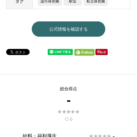
タグ
認可保育園
駅近
私立保育園
公式情報を確認する
総合得点
-





0

給料・福利厚生





-