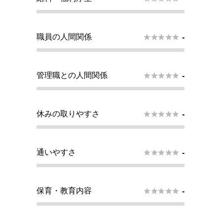
職員の人間関係





-
管理職との人間関係





-
休みの取りやすさ





-
通いやすさ





-
保育・教育内容





-