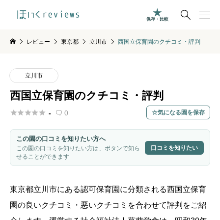

保存・比較
レビュー
東京都
立川市
西国立保育園のクチコミ・評判
立川市
西国立保育園のクチコミ・評判





-
0
気になる園を保存

この園の口コミを知りたい方へ
口コミを知りたい
この園の口コミを知りたい方は、ボタンで知ら
せることができます
東京都
立川市
にある認可保育園に分類される西国立保育
園の良いクチコミ・悪いクチコミを合わせて評判をご紹