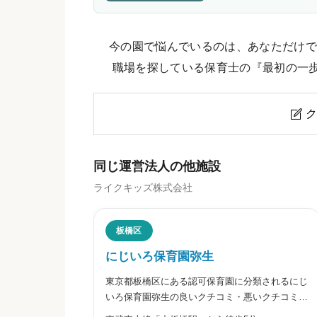
今の園で悩んでいるのは、あなただけで
職場を探している保育士の『最初の一
ク

にじいろ保育園三鷹牟礼のクチコ
同じ運営法人の他施設
ライクキッズ株式会社
ニックネーム
任意
板橋区
にじいろ保育園弥生
東京都板橋区にある認可保育園に分類されるにじ
※本名や誤解される名前の使用はご遠慮く
いろ保育園弥生の良いクチコミ・悪いクチコミを
合わせて評判をご紹介します。ライクキッズ株式