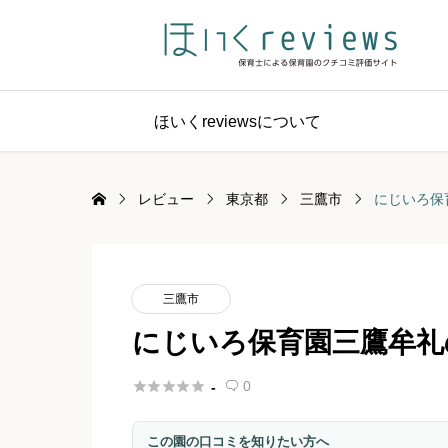
ほいくreviewsについて
レビュー
東京都
三鷹市
にじいろ保
三鷹市
にじいろ保育園三鷹牟礼





0
-

この園の口コミを知りたい方へ