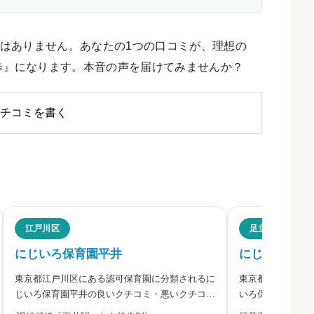
はありません。あなたの1つの口コミが、理想の
歩』になります。本音の声を届けてみませんか？
チコミを書く
ミ・評判
江戸川区
足立区
にじいろ保育園平井
にじいろ保育
東京都江戸川区にある認可保育園に分類されるに
東京都足立区にあ
ださい。
じいろ保育園平井の良いクチコミ・悪いクチコミ
いろ保育園江北の
を合わせて評判をご紹介します。にじいろ保育園
合わせて評判をご