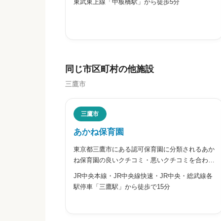
東武東上線「中板橋駅」から徒歩5分
会社が運営する認可保育園で、2025年4月1日に
区立弥生保育園から民営化された園です。生後
57日から就学前までを対
給料・福利厚生


星の数をお選びください
同じ市区町村の他施設
三鷹市
職員の人間関係
三鷹市
あかね保育園


星の数をお選びください
東京都三鷹市にある認可保育園に分類されるあか
ね保育園の良いクチコミ・悪いクチコミを合わせ
て評判をご紹介します。三鷹市にある認可保育園
JR中央本線・JR中央線快速・JR中央・総武線各
です。年齢の異なる子が関わる「まぜっこ保育」
管理職との人間関係
駅停車「三鷹駅」から徒歩で15分
や毎日の外遊びを通して、健康な体と豊かな感性
を育んでいます。子育てひろ


星の数をお選びください