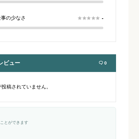
仕事の少なさ





-
レビュー
0

が投稿されていません。
ことができます