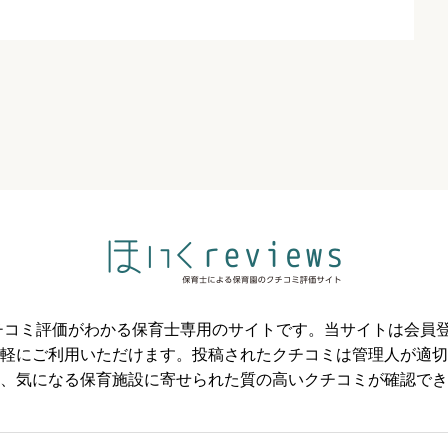
必須



必須



のクチコミ評価がわかる保育士専用のサイトです。当サイトは会
軽にご利用いただけます。投稿されたクチコミは管理人が適切
必須
、気になる保育施設に寄せられた質の高いクチコミが確認でき


