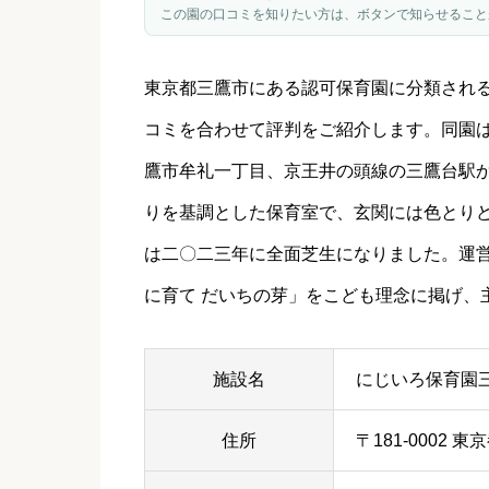
この園の口コミを知りたい方は、ボタンで知らせること
東京都
三鷹市
にある認可保育園に分類され
コミを合わせて評判をご紹介します。同園
鷹市牟礼一丁目、京王井の頭線の三鷹台駅
りを基調とした保育室で、玄関には色とり
は二〇二三年に全面芝生になりました。運
に育て だいちの芽」をこども理念に掲げ、
施設名
にじいろ保育園
住所
〒181-0002 東