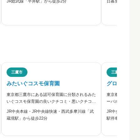
JR総武線「平井駅」から徒歩2分
日暮里舎人ライナ
平井を運営するライクキッズ株式会社は、認可保
イクキッズ株式会
育園「にじいろ保育園」で「信頼」「安定」「共
にあたたかい「第
感」という三つの保育方針を
で、子どもたちの
必須



必須
三鷹市
三鷹市
みたいぐコスモ保育園
グローバルキ



東京都三鷹市にある認可保育園に分類されるみた
東京都三鷹市にあ
いぐコスモ保育園の良いクチコミ・悪いクチコミ
ーバルキッズ三鷹
を合わせて評判をご紹介します。株式会社コスモ
ミを合わせて評判
JR中央本線・JR中央線快速・西武多摩川線「武
JR中央本線・JR
ズが運営する三鷹市の認可保育園です。周辺に公
ッズが運営する三
必須
蔵境駅」から徒歩22分
駅停車「三鷹駅」
園が多く、毎日の散歩や戸外活動を行っていま
通して学べる場所
す。園庭の畑で野菜を育てて収
なることを目指し


