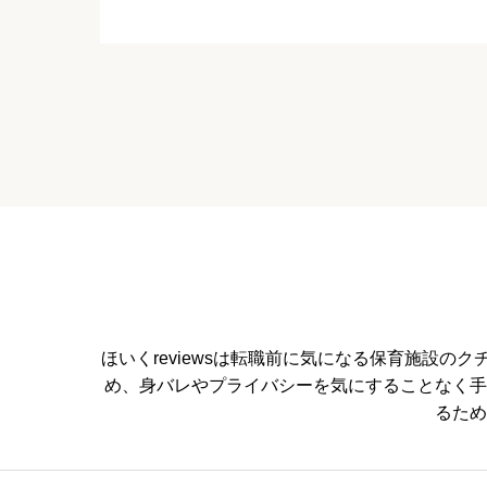
休みの取りやすさ


星の数をお選びください
通いやすさ


星の数をお選びください
ほいくreviewsは転職前に気になる保育施設
め、身バレやプライバシーを気にすることなく手
保育・教育内容
るため


星の数をお選びください