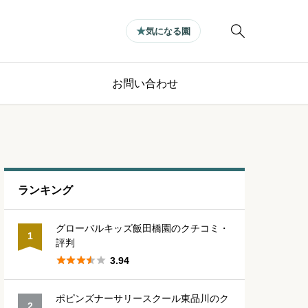

気になる園
お問い合わせ
ランキング
グローバルキッズ飯田橋園のクチコミ・
1
評判





3.94
ポピンズナーサリースクール東品川のク
2