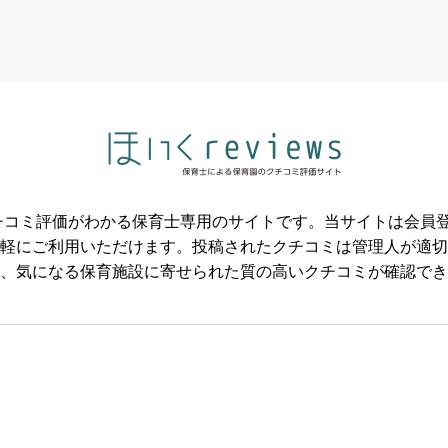
必須



必須
のクチコミ評価がわかる保育士専用のサイトです。当サイトは会



軽にご利用いただけます。投稿されたクチコミは管理人が適切
、気になる保育施設に寄せられた質の高いクチコミが確認でき
必須


