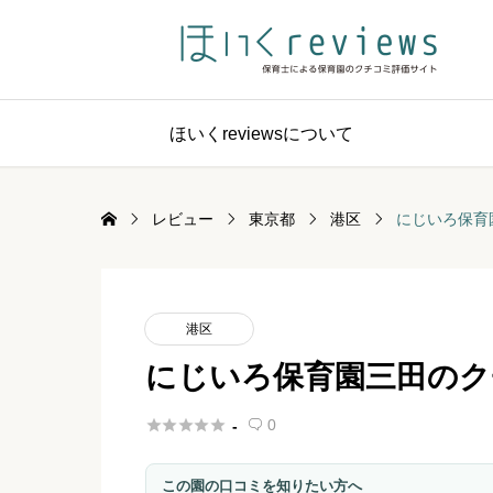
ほいくreviewsについて
レビュー
東京都
港区
にじいろ保育
港区
にじいろ保育園三田のク





0
-

この園の口コミを知りたい方へ