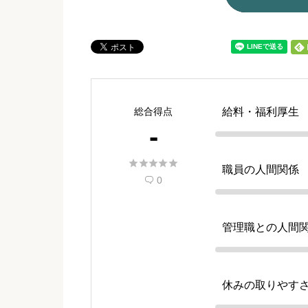
総合得点
給料・福利厚生
-





職員の人間関係
0

管理職との人間
休みの取りやす