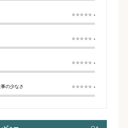





-





-





-
仕事の少なさ





-
