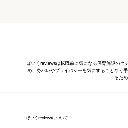
職員の人間関係


星の数をお選びください
管理職との人間関係
ほいくreviewsは転職前に気になる保育施設


星の数をお選びください
め、身バレやプライバシーを気にすることなく手
るため
休みの取りやすさ


星の数をお選びください
ほいくreviewsについて