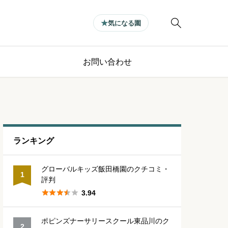

気になる園
お問い合わせ
ランキング
グローバルキッズ飯田橋園のクチコミ・
1
評判





3.94
ポピンズナーサリースクール東品川のク
2