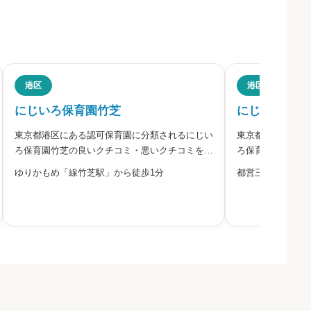
評判
港区
港区
にじいろ保育園竹芝
にじいろ保育
東京都港区にある認可保育園に分類されるにじい
東京都港区にある
ださい。
ろ保育園竹芝の良いクチコミ・悪いクチコミを合
ろ保育園新橋の良
わせて評判をご紹介します。同園は、ライクキッ
わせて評判をご紹
ゆりかもめ「線竹芝駅」から徒歩1分
都営三田線「御成
ズ株式会社が運営する認可保育園です。ゆりかも
ズ株式会社が運営
め竹芝駅からすぐの、竹芝ふ頭を目の前に望む立
線御成門駅から歩
地にあり、散歩では旧芝離宮
ない分、晴れた日
必須


