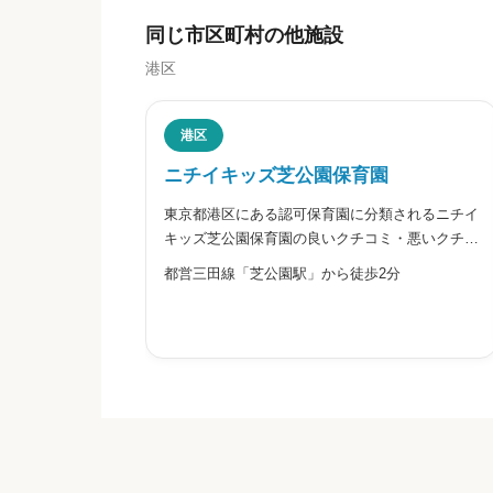
にじいろ保育園三田のクチコミ・
同じ市区町村の他施設
港区
ニックネーム
任意
港区
ニチイキッズ芝公園保育園
東京都港区にある認可保育園に分類されるニチイ
※本名や誤解される名前の使用はご遠慮く
キッズ芝公園保育園の良いクチコミ・悪いクチコ
ミを合わせて評判をご紹介します。同園は、株式
都営三田線「芝公園駅」から徒歩2分
会社ニチイ学館が運営する、芝公園駅から歩いて
通える認可保育園です。周辺には芝公園や増上
寺、旧芝離宮恩賜庭園などがあ
給料・福利厚生


星の数をお選びください