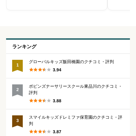





星の数をお選びください
職員の人間関係
必須
ランキング





星の数をお選びください
グローバルキッズ飯田橋園のクチコミ・評判
1





3.94
管理職との人間関係
必須
ポピンズナーサリースクール東品川のクチコミ・
2





星の数をお選びください
評判





3.88
休みの取りやすさ
必須
スマイルキッズドレミファ保育園のクチコミ・評
3
判





星の数をお選びください





3.87