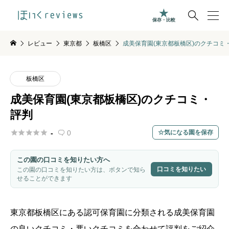

保存・比較
レビュー
東京都
板橋区
成美保育園(東京都板橋区)のクチコミ
板橋区
成美保育園(東京都板橋区)のクチコミ・
評判





-
0
気になる園を保存

この園の口コミを知りたい方へ
口コミを知りたい
この園の口コミを知りたい方は、ボタンで知ら
せることができます
東京都
板橋区
にある認可保育園に分類される成美保育園
の良いクチコミ・悪いクチコミを合わせて評判をご紹介