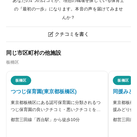
あなたの1つの口コミが、理想の職場を探している保育士
の『最初の一歩』になります。本音の声を届けてみませ
んか？
クチコミを書く

成美保育園(東京都板橋区)のクチコミ・評判
同じ市区町村の他施設
板橋区
ニックネーム
任意
板橋区
板橋区
つつじ保育園(東京都板橋区)
同援みど
※本名や誤解される名前の使用はご遠慮ください。
東京都板橋区にある認可保育園に分類されるつ
東京都板橋
つじ保育園の良いクチコミ・悪いクチコミを合
援みどり保
わせて評判をご紹介します。
を合わせて
都営三田線「西台駅」から徒歩10分
都営三田線
給料・福利厚生
必須