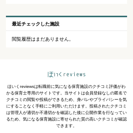
通いやすさ
必須
最近チェックした施設





星の数をお選びください
閲覧履歴はまだありません。
保育・教育内容
必須





星の数をお選びください
ほいくreviewsは転職前に気になる保育施設のクチコミ評価がわ
シフトの融通
必須
かる保育士専用のサイトです。当サイトは会員登録なしの匿名で
クチコミの閲覧や投稿ができるため、身バレやプライバシーを気





星の数をお選びください
にすることなく手軽にご利用いただけます。投稿されたクチコミ
は管理人が適切か不適切かを確認した後に公開作業を行なってい
るため、気になる保育施設に寄せられた質の高いクチコミが確認
できます。
残業・持ち帰り仕事の少なさ
必須