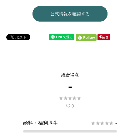
公式情報を確認する
総合得点
-





0

給料・福利厚生





-