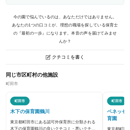
今の園で悩んでいるのは、あなただけではありません。
あなたの1つの口コミが、理想の職場を探している保育士
の『最初の一歩』になります。本音の声を届けてみませ
んか？
クチコミを書く

なごみ第二保育園のクチコミ・評判
同じ市区町村の他施設
町田市
ニックネーム
任意
町田市
町田市
木下の保育園鶴川
ベネッセ
育園
※本名や誤解される名前の使用はご遠慮ください。
東京都町田市にある認可外保育所に分類される
木下の保育園鶴川の良いクチコミ・悪いクチコ
東京都町田