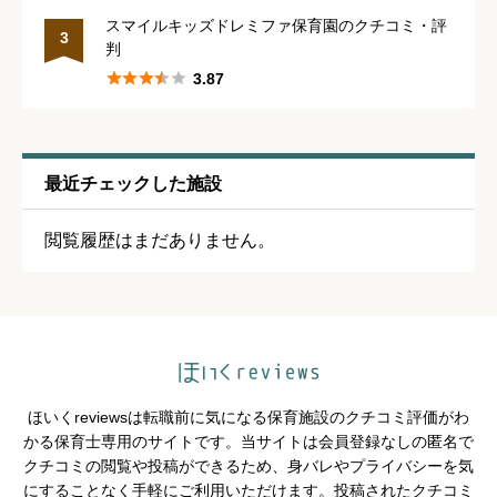
休みの取りやすさ
必須
スマイルキッズドレミファ保育園のクチコミ・評
3
判





星の数をお選びください





3.87
通いやすさ
必須
最近チェックした施設





星の数をお選びください
閲覧履歴はまだありません。
保育・教育内容
必須





星の数をお選びください
ほいくreviewsは転職前に気になる保育施設のクチコミ評価がわ
シフトの融通
必須
かる保育士専用のサイトです。当サイトは会員登録なしの匿名で
クチコミの閲覧や投稿ができるため、身バレやプライバシーを気





星の数をお選びください
にすることなく手軽にご利用いただけます。投稿されたクチコミ