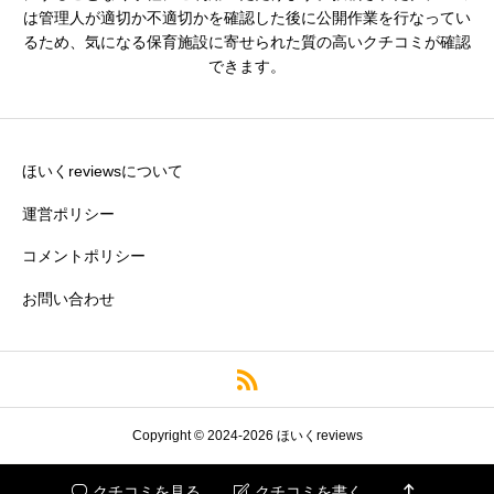
は管理人が適切か不適切かを確認した後に公開作業を行なってい
るため、気になる保育施設に寄せられた質の高いクチコミが確認
できます。
残業・持ち帰り仕事の少なさ
必須





星の数をお選びください
ほいくreviewsについて
運営ポリシー
コメントポリシー
クチコミのタイトル
必須
お問い合わせ
※園の評価がわかりやすいタイトルがおすすめです。
クチコミ内容
必須
Copyright © 2024-2026 ほいくreviews

クチコミを見る
クチコミを書く

