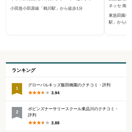
ミを合わせて評判をご紹介します。お天気の良
ネッセ 南
小田急小田原線「鶴川駅」から徒歩1分
い日は散歩に出かけて電車に手を振り、室内で
クチコミ・
東急田園都
はお気に入りのおもちゃを選んで遊ぶなど、
介します。
駅」から徒
給料・福利厚生
必須
日々の活動を大切にしています。周辺に公
する株式会
子らしく、





星の数をお選びください
職員の人間関係
必須
ランキング





星の数をお選びください
グローバルキッズ飯田橋園のクチコミ・評判
1





3.94
管理職との人間関係
必須
ポピンズナーサリースクール東品川のクチコミ・
2





星の数をお選びください
評判





3.88