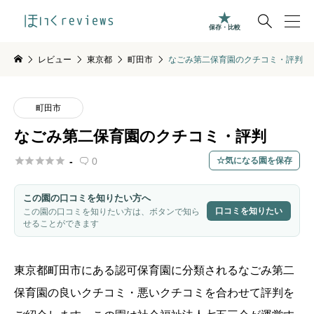

保存・比較
レビュー
東京都
町田市
なごみ第二保育園のクチコミ・評判
町田市
なごみ第二保育園のクチコミ・評判





-
0
気になる園を保存

この園の口コミを知りたい方へ
口コミを知りたい
この園の口コミを知りたい方は、ボタンで知ら
せることができます
東京都
町田市
にある認可保育園に分類されるなごみ第二
保育園の良いクチコミ・悪いクチコミを合わせて評判を