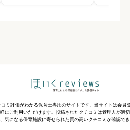
必須



必須



必須
のクチコミ評価がわかる保育士専用のサイトです。当サイトは会



軽にご利用いただけます。投稿されたクチコミは管理人が適切
、気になる保育施設に寄せられた質の高いクチコミが確認でき