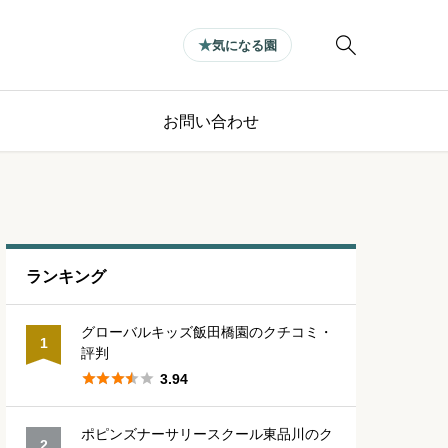

気になる園
お問い合わせ
ランキング
グローバルキッズ飯田橋園のクチコミ・
1
評判





3.94
ポピンズナーサリースクール東品川のク
2