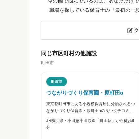
今の園で悩んでいるのは、あなただけで
職場を探している保育士の『最初の一
ク

三輪あいこう保育園のクチコミ・
同じ市区町村の他施設
町田市
ニックネーム
任意
町田市
つながりづくり保育園・原町田α
東京都町田市にある小規模保育所に分類されるつ
※本名や誤解される名前の使用はご遠慮く
ながりづくり保育園・原町田αの良いクチコミ・
悪いクチコミを合わせて評判をご紹介します。こ
JR横浜線・小田急小田原線「町田駅」から徒歩9
の園は学校法人正和学園が運営する小規模の認可
分
保育園です。町田の中心部に位置し、家庭と連携
しながら、日々の生活と遊び