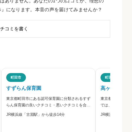
はありません。あなたの1つの口コミが、理想の
歩』になります。本音の声を届けてみませんか？
チコミを書く
評判
町田市
町田市
すずらん保育園
高ヶ坂保育園
東京都町田市にある認可保育園に分類されるすず
東京都町田市にあ
ださい。
らん保育園の良いクチコミ・悪いクチコミを合わ
では、保護者や地
せて評判をご紹介します。すずらん保育園は、東
に根ざした安心、
JR横浜線「古淵駅」から徒歩14分
JR横浜線「成瀬駅
京都町田市にある認可保育園です。
う思いで、子ども
ます。「心いっぱ
念に掲げ、子ども