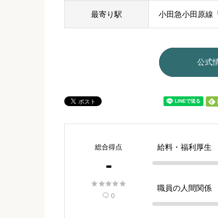
最寄り駅
小田急小田原線
公式
総合得点
給料・福利厚生
-





職員の人間関係
0
