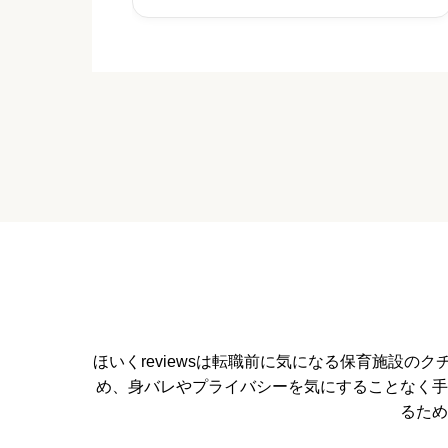
給料・福利厚生


星の数をお選びください
職員の人間関係


星の数をお選びください
管理職との人間関係
ほいくreviewsは転職前に気になる保育施設


星の数をお選びください
め、身バレやプライバシーを気にすることなく手
るため