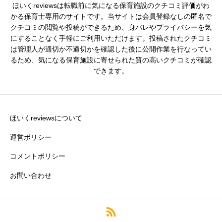
ほいくreviewsは転職前に気になる保育施設のクチコミ評価がわ
かる保育士専用のサイトです。当サイトは会員登録なしの匿名で
クチコミの閲覧や投稿ができるため、身バレやプライバシーを気
※園の評価がわかりやすいタイトルがおすすめです。
にすることなく手軽にご利用いただけます。投稿されたクチコミ
は管理人が適切か不適切かを確認した後に公開作業を行なってい
クチコミ内容
必須
るため、気になる保育施設に寄せられた質の高いクチコミが確認
できます。
ほいくreviewsについて
運営ポリシー
コメントポリシー
お問い合わせ
※誹謗中傷や個人情報の特定につながる情報や、悪意のある投