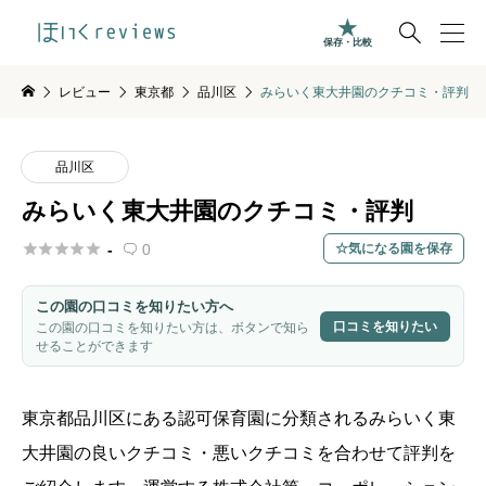

保存・比較
レビュー
東京都
品川区
みらいく東大井園のクチコミ・評判
品川区
みらいく東大井園のクチコミ・評判





-
0
気になる園を保存

この園の口コミを知りたい方へ
口コミを知りたい
この園の口コミを知りたい方は、ボタンで知ら
せることができます
東京都
品川区
にある認可保育園に分類されるみらいく東
大井園の良いクチコミ・悪いクチコミを合わせて評判を