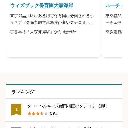
ウィズブック保育園大森海岸
ルーチェ
東京都品川区にある認可保育園に分類されるウ
東京都品川
管理職との人間関係
必須
ィズブック保育園大森海岸の良いクチコミ・悪
ーチェ保育
いクチコミを合わせて評判をご紹介します。運
コミを合わ





星の数をお選びください
京急本線「大森海岸駅」から徒歩9分
京浜急行線
営する株式会社アイ・エス・シーは、「すべて
保育園南品
の子どもには無限の可能性がある」と考え、そ
認可保育所で
の子らしさと自ら伸びるチカラを育むこ
を対象にし
休みの取りやすさ
必須





星の数をお選びください
通いやすさ
必須
ランキング





星の数をお選びください
グローバルキッズ飯田橋園のクチコミ・評判
1





3.94
保育・教育内容
必須