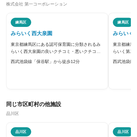
株式会社 第一コーポレーション
ニックネーム
任意
練馬区
練馬区
みらいく西大泉園
みらいく
※本名や誤解される名前の使用はご遠慮ください。
東京都練馬区にある認可保育園に分類されるみ
東京都練馬
らいく西大泉園の良いクチコミ・悪いクチコミ
らいく第二
を合わせて評判をご紹介します。同園は、株式
コミを合わ
西武池袋線「保谷駅」から徒歩12分
西武池袋線
会社第一コーポレーションが運営する認可保育
株式会社第
園です。保谷駅から歩いて通える西大泉にあ
保育園です
給料・福利厚生
必須
り、大泉交通公園や森林公園など多くの公
駅に近いな





星の数をお選びください
同じ市区町村の他施設
品川区
職員の人間関係
必須





品川区
品川区
星の数をお選びください