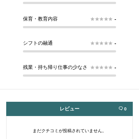
保育・教育内容





-
シフトの融通





-
残業・持ち帰り仕事の少なさ





-
レビュー
0

まだクチコミが投稿されていません。