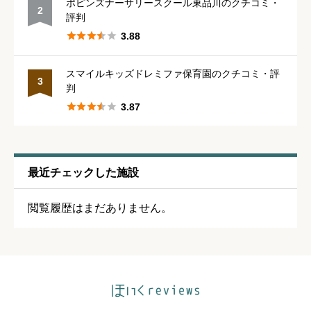
ポピンズナーサリースクール東品川のクチコミ・
2
評判





星の数をお選びください





3.88
スマイルキッズドレミファ保育園のクチコミ・評
シフトの融通
必須
3
判





3.87





星の数をお選びください
残業・持ち帰り仕事の少なさ
必須
最近チェックした施設





星の数をお選びください
閲覧履歴はまだありません。
クチコミのタイトル
必須