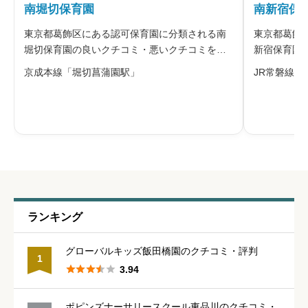
南堀切保育園
南新宿保
※本名や誤解される名前の使用はご遠慮ください。
東京都葛飾区にある認可保育園に分類される南
東京都葛飾
堀切保育園の良いクチコミ・悪いクチコミを合
新宿保育園
わせて評判をご紹介します。同園は堀切一丁目
わせて評判
京成本線「堀切菖蒲園駅」
JR常磐線「
に位置する葛飾区立の認可保育園です。鉄筋コ
に位置する
ンクリート造の建物の二階部分にあり、園庭を
ンクリート
給料・福利厚生
必須
備えています。「一人ひとりの気持ちを
備えていま





星の数をお選びください
職員の人間関係
必須
ランキング





星の数をお選びください
グローバルキッズ飯田橋園のクチコミ・評判
1





3.94
管理職との人間関係
必須
ポピンズナーサリースクール東品川のクチコミ・