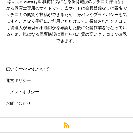
ほいくreviewsは転職前に気になる保育施設のクチコミ評価がわ
シフトの融通
必須
かる保育士専用のサイトです。当サイトは会員登録なしの匿名で
クチコミの閲覧や投稿ができるため、身バレやプライバシーを気





星の数をお選びください
にすることなく手軽にご利用いただけます。投稿されたクチコミ
は管理人が適切か不適切かを確認した後に公開作業を行なってい
るため、気になる保育施設に寄せられた質の高いクチコミが確認
できます。
残業・持ち帰り仕事の少なさ
必須





星の数をお選びください
ほいくreviewsについて
運営ポリシー
コメントポリシー
クチコミのタイトル
必須
お問い合わせ
※園の評価がわかりやすいタイトルがおすすめです。