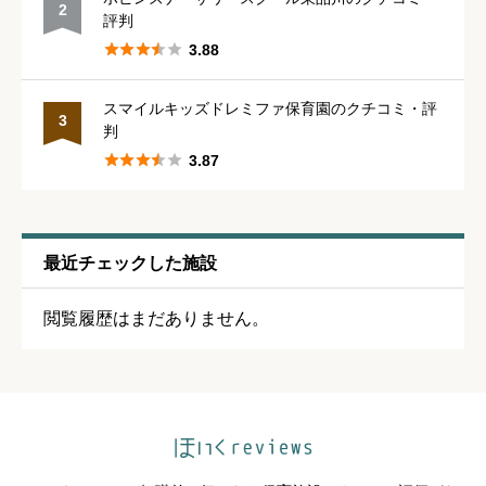
2





星の数をお選びください
評判





3.88
休みの取りやすさ
必須
スマイルキッズドレミファ保育園のクチコミ・評
3
判





星の数をお選びください





3.87
通いやすさ
必須
最近チェックした施設





星の数をお選びください
閲覧履歴はまだありません。
保育・教育内容
必須





星の数をお選びください