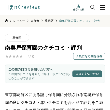

保存・比較
レビュー
東京都
葛飾区
南奥戸保育園のクチコミ・評判
葛飾区
南奥戸保育園のクチコミ・評判





-
0
気になる園を保存

この園の口コミを知りたい方へ
口コミを知りたい
この園の口コミを知りたい方は、ボタンで知ら
せることができます
東京都
葛飾区
にある認可保育園に分類される
南奥戸保育
園
の良いクチコミ・悪いクチコミを合わせて評判をご紹