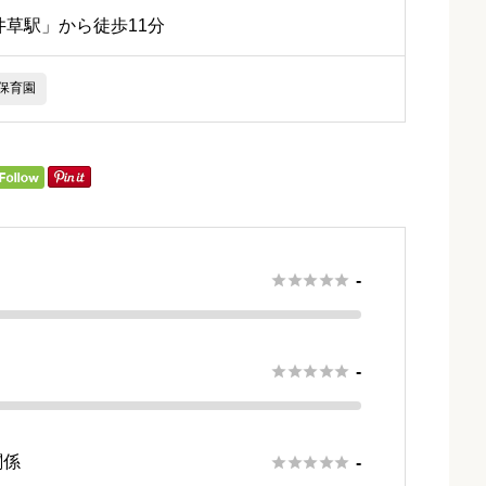
草駅」から徒歩11分
保育園





-





-
関係





-