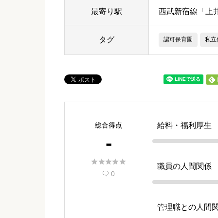
最寄り駅
西武新宿線「上井
タグ
認可保育園
私立
総合得点
給料・福利厚生
-





職員の人間関係
0

管理職との人間