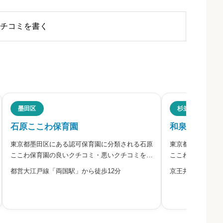
チコミを書く
・評判
墨田区
杉並区
石原ここわ保育園
和泉ここわ保
東京都墨田区にある認可保育園に分類される石原
東京都杉並区にあ
ださい。
ここわ保育園の良いクチコミ・悪いクチコミを合
ここわ保育園の良
わせて評判をご紹介します。株式会社ディアロー
わせて評判をご紹
都営大江戸線「両国駅」から徒歩12分
京王井の頭線「永
グが運営する石原ここわ保育園は、0歳児から5
は、株式会社ディ
歳児を受け入れている認可保育所です。週2日の
です。0歳児から
ネイティブ講師による英語、
成です。年間行事
必須