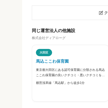
ク

こまどりここわ保育園のクチコミ
同じ運営法人の他施設
株式会社ディアローグ
ニックネーム
任意
大田区
馬込ここわ保育園
東京都大田区にある認可保育園に分類される馬込
※本名や誤解される名前の使用はご遠慮く
ここわ保育園の良いクチコミ・悪いクチコミを合
わせて評判をご紹介します。「ここわ保育園」を
都営浅草線「馬込駅」から徒歩1分
運営する株式会社ディアローグは、園名の「こ
こ」に個々・こころ、「わ」に対話とつながりの
輪という意味を込め、三つの「
給料・福利厚生