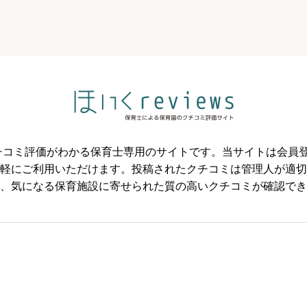



必須



のクチコミ評価がわかる保育士専用のサイトです。当サイトは会
軽にご利用いただけます。投稿されたクチコミは管理人が適切
必須
、気になる保育施設に寄せられた質の高いクチコミが確認でき



必須