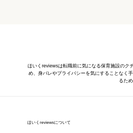


星の数をお選びください
通いやすさ


星の数をお選びください
ほいくreviewsは転職前に気になる保育施設
め、身バレやプライバシーを気にすることなく手
保育・教育内容
るため


星の数をお選びください
ほいくreviewsについて
シフトの融通