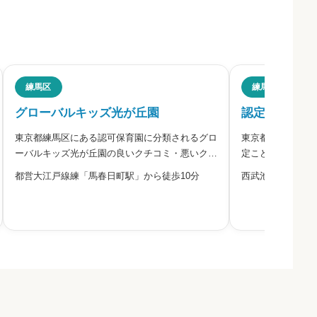



必須
練馬区
練馬区
グローバルキッズ光が丘園
認定こども園



東京都練馬区にある認可保育園に分類されるグロ
東京都練馬区にあ
ーバルキッズ光が丘園の良いクチコミ・悪いクチ
定こども園南光幼
コミを合わせて評判をご紹介します。
コミを合わせて評
都営大江戸線練「馬春日町駅」から徒歩10分
西武池袋線「練馬
康で明るい、こど
必須
強い、こどもを育
性豊かな、こども



必須