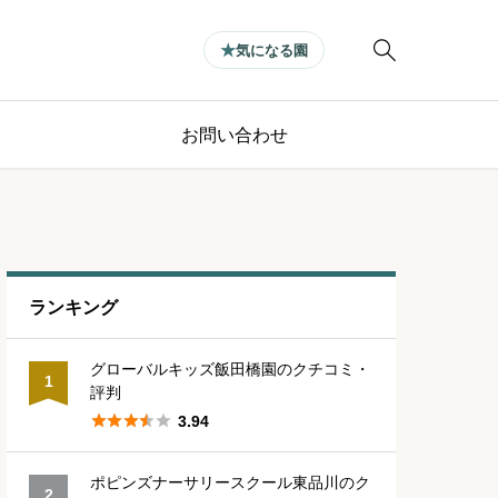

気になる園
お問い合わせ
ランキング
グローバルキッズ飯田橋園のクチコミ・
1
評判





3.94
ポピンズナーサリースクール東品川のク
2