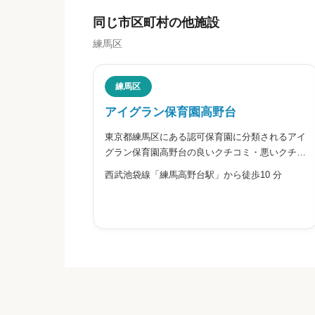


星の数をお選びください
同じ市区町村の他施設
練馬区
職員の人間関係
練馬区
アイグラン保育園高野台


星の数をお選びください
東京都練馬区にある認可保育園に分類されるアイ
グラン保育園高野台の良いクチコミ・悪いクチコ
ミを合わせて評判をご紹介します。
西武池袋線「練馬高野台駅」から徒歩10 分
管理職との人間関係


星の数をお選びください
休みの取りやすさ