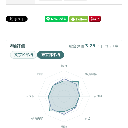
3.25
8軸評価
総合評価
／ 口コミ1件
文京区平均
東京都平均
給与
残業
職員関係
シフト
管理職
保育内容
休み
通勤