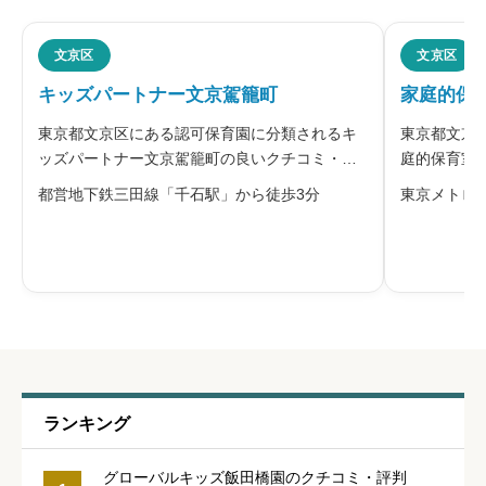
ニックネーム
任意
文京区
文京区
キッズパートナー文京駕籠町
家庭的保
※本名や誤解される名前の使用はご遠慮ください。
東京都文京区にある認可保育園に分類されるキ
東京都文京
ッズパートナー文京駕籠町の良いクチコミ・悪
庭的保育室
いクチコミを合わせて評判をご紹介します。
いクチコミ
都営地下鉄三田線「千石駅」から徒歩3分
東京メトロ
「キッズパートナー」を運営するケアパートナ
石眞利子氏
ー株式会社は、子どもたちの未来のために「生
ジュは、1
給料・福利厚生
必須
きる力」を育むことを保育理念に掲げてい
後、令和2





星の数をお選びください
職員の人間関係
必須
ランキング





星の数をお選びください
グローバルキッズ飯田橋園のクチコミ・評判