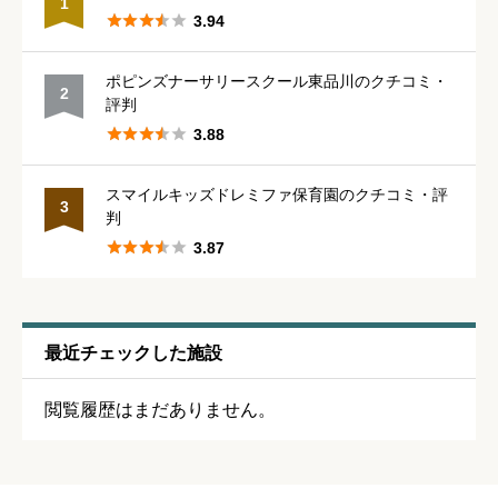
1





3.94
管理職との人間関係
必須
ポピンズナーサリースクール東品川のクチコミ・
2





星の数をお選びください
評判





3.88
休みの取りやすさ
必須
スマイルキッズドレミファ保育園のクチコミ・評
3
判





星の数をお選びください





3.87
通いやすさ
必須
最近チェックした施設





星の数をお選びください
閲覧履歴はまだありません。
保育・教育内容
必須