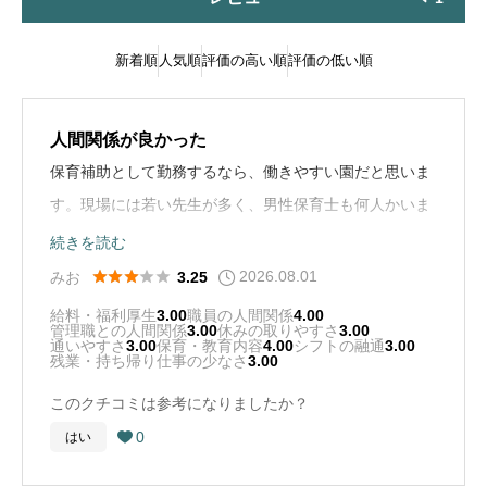
新着順
人気順
評価の高い順
評価の低い順
人間関係が良かった
保育補助として勤務するなら、働きやすい園だと思いま
す。現場には若い先生が多く、男性保育士も何人かいま
した。職員同士で声をかけやすく、人間関係も良好でし
続きを読む
た。
2026.08.01





みお
3.25
給料・福利厚生
3.00
職員の人間関係
4.00
管理職との人間関係
3.00
休みの取りやすさ
3.00
通いやすさ
3.00
保育・教育内容
4.00
シフトの融通
3.00
残業・持ち帰り仕事の少なさ
3.00
このクチコミは参考になりましたか？
0
はい
