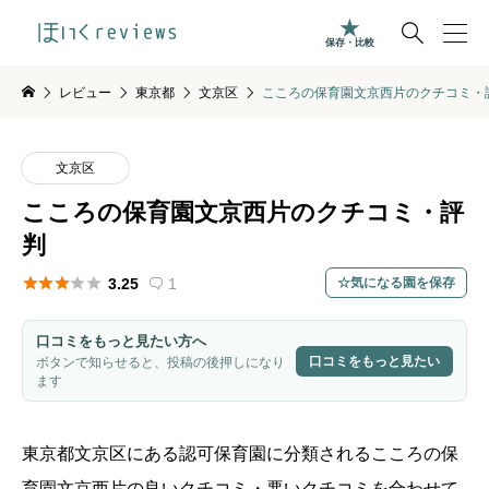

保存・比較
レビュー
東京都
文京区
こころの保育園文京西片のクチコミ・
文京区
こころの保育園文京西片のクチコミ・評
判





3.25
1
気になる園を保存

口コミをもっと見たい方へ
口コミをもっと見たい
ボタンで知らせると、投稿の後押しになり
ます
東京都
文京区
にある認可保育園に分類されるこころの保
育園文京西片の良いクチコミ・悪いクチコミを合わせて