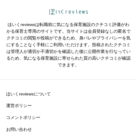





星の数をお選びください
ほいくreviewsは転職前に気になる保育施設のクチコミ評価がわ
シフトの融通
必須
かる保育士専用のサイトです。当サイトは会員登録なしの匿名で
クチコミの閲覧や投稿ができるため、身バレやプライバシーを気





星の数をお選びください
にすることなく手軽にご利用いただけます。投稿されたクチコミ
は管理人が適切か不適切かを確認した後に公開作業を行なってい
るため、気になる保育施設に寄せられた質の高いクチコミが確認
できます。
残業・持ち帰り仕事の少なさ
必須





星の数をお選びください
ほいくreviewsについて
運営ポリシー
コメントポリシー
クチコミのタイトル
必須
お問い合わせ