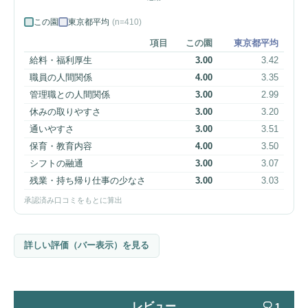
この園
東京都平均
(n=410)
項目
この園
東京都平均
給料・福利厚生
3.00
3.42
職員の人間関係
4.00
3.35
管理職との人間関係
3.00
2.99
休みの取りやすさ
3.00
3.20
通いやすさ
3.00
3.51
保育・教育内容
4.00
3.50
シフトの融通
3.00
3.07
残業・持ち帰り仕事の少なさ
3.00
3.03
承認済み口コミをもとに算出
詳しい評価（バー表示）を見る
レビュー
1
