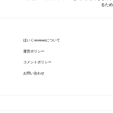
るため
休みの取りやすさ


星の数をお選びください
ほいくreviewsについて
運営ポリシー
通いやすさ
コメントポリシー


星の数をお選びください
お問い合わせ
保育・教育内容


星の数をお選びください