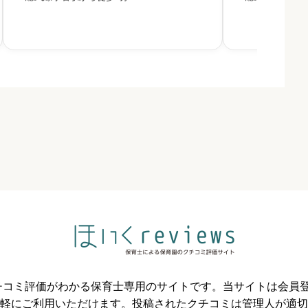
必須



必須



必須
のクチコミ評価がわかる保育士専用のサイトです。当サイトは会



軽にご利用いただけます。投稿されたクチコミは管理人が適切