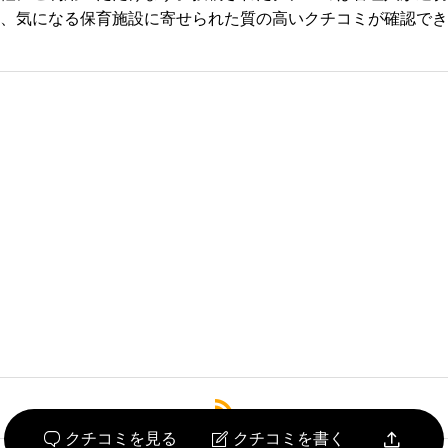
、気になる保育施設に寄せられた質の高いクチコミが確認でき
必須



必須



必須




クチコミを見る
クチコミを書く

