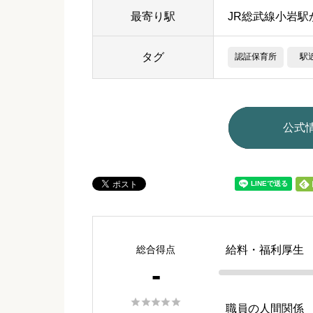
最寄り駅
JR総武線小岩駅
タグ
認証保育所
駅
公式
総合得点
給料・福利厚生
-





職員の人間関係