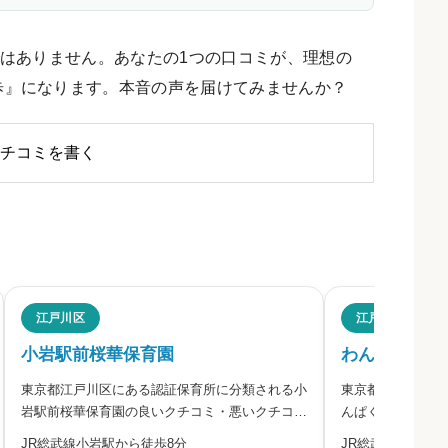
はありません。あなたの1つの口コミが、理想の
歩』になります。本音の声を届けてみませんか？
チコミを書く
評判
江戸川区
江戸川区
小岩駅前桜華保育園
わんぱくSMI
東京都江戸川区にある認証保育所に分類される小
東京都江戸川区に
ださい。
岩駅前桜華保育園の良いクチコミ・悪いクチコミ
んぱくSMILE
を合わせて評判をご紹介します。
コミを合わせて評
JR総武線小岩駅から徒歩8分
JR総武線新小岩