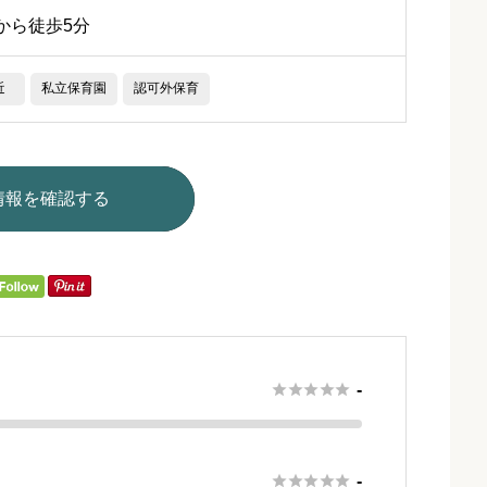
から徒歩5分
近
私立保育園
認可外保育
情報を確認する





-





-