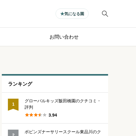

気になる園
お問い合わせ
ランキング
グローバルキッズ飯田橋園のクチコミ・
1
評判





3.94
ポピンズナーサリースクール東品川のク
2