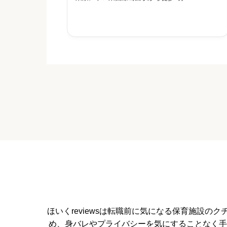
給料・福利厚生


星の数をお選びください
職員の人間関係


星の数をお選びください
管理職との人間関係
ほいくreviewsは転職前に気になる保育施設


星の数をお選びください
め、身バレやプライバシーを気にすることなく手