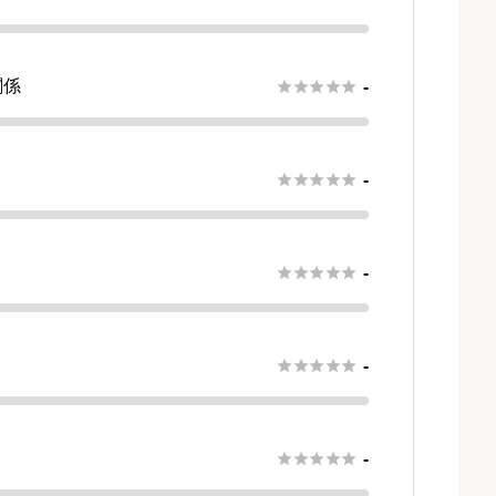
関係





-
さ





-





-





-





-