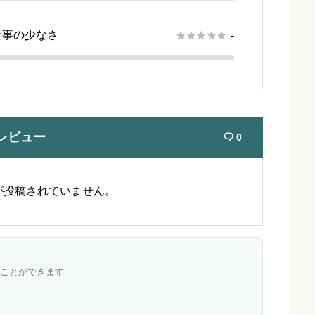
仕事の少なさ





-
レビュー
0

が投稿されていません。
ことができます