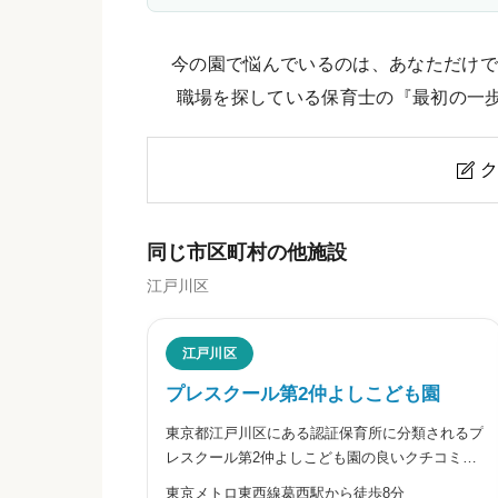
今の園で悩んでいるのは、あなただけで
職場を探している保育士の『最初の一
ク

どんぐり保育園小岩のクチコミ・
同じ市区町村の他施設
江戸川区
ニックネーム
任意
江戸川区
プレスクール第2仲よしこども園
東京都江戸川区にある認証保育所に分類されるプ
※本名や誤解される名前の使用はご遠慮く
レスクール第2仲よしこども園の良いクチコミ・
悪いクチコミを合わせて評判をご紹介します。
東京メトロ東西線葛西駅から徒歩8分