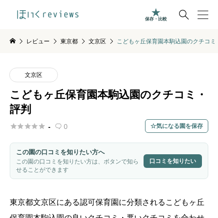

保存・比較
レビュー
東京都
文京区
こどもヶ丘保育園本駒込園のクチコミ
文京区
こどもヶ丘保育園本駒込園のクチコミ・
評判





-
0
気になる園を保存

この園の口コミを知りたい方へ
口コミを知りたい
この園の口コミを知りたい方は、ボタンで知ら
せることができます
東京都
文京区
にある認可保育園に分類されるこどもヶ丘
保育園本駒込園の良いクチコミ・悪いクチコミを合わせ