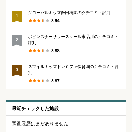





星の数をお選びください
グローバルキッズ飯田橋園のクチコミ・評判
1





3.94
保育・教育内容
必須
ポピンズナーサリースクール東品川のクチコミ・
2
評判





星の数をお選びください





3.88
スマイルキッズドレミファ保育園のクチコミ・評
シフトの融通
必須
3
判





3.87





星の数をお選びください
残業・持ち帰り仕事の少なさ
必須
最近チェックした施設





星の数をお選びください
閲覧履歴はまだありません。