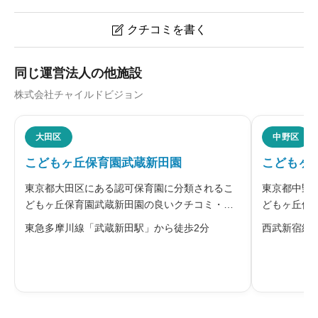
クチコミを書く

こどもヶ丘保育園本駒込園のクチコミ・評判
同じ運営法人の他施設
株式会社チャイルドビジョン
ニックネーム
任意
大田区
中野区
こどもヶ丘保育園武蔵新田園
こどもヶ
※本名や誤解される名前の使用はご遠慮ください。
東京都大田区にある認可保育園に分類されるこ
東京都中野
どもヶ丘保育園武蔵新田園の良いクチコミ・悪
どもヶ丘保
いクチコミを合わせて評判をご紹介します。運
クチコミを
東急多摩川線「武蔵新田駅」から徒歩2分
西武新宿線
営する株式会社チャイルドビジョンは、「こど
会社は、「
もヶ丘保育園」で、子どもひとりひとりの個性
のとして認
給料・福利厚生
必須
を尊いものとして認め、伸ばす保育を理
ます。一人





星の数をお選びください