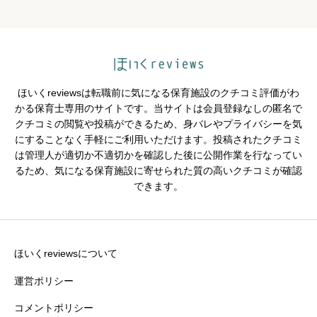
クチコミのタイトル
必須
ほいくreviewsは転職前に気になる保育施設のクチコミ評価がわ
かる保育士専用のサイトです。当サイトは会員登録なしの匿名で
クチコミの閲覧や投稿ができるため、身バレやプライバシーを気
※園の評価がわかりやすいタイトルがおすすめです。
にすることなく手軽にご利用いただけます。投稿されたクチコミ
は管理人が適切か不適切かを確認した後に公開作業を行なってい
クチコミ内容
必須
るため、気になる保育施設に寄せられた質の高いクチコミが確認
できます。
ほいくreviewsについて
運営ポリシー
コメントポリシー