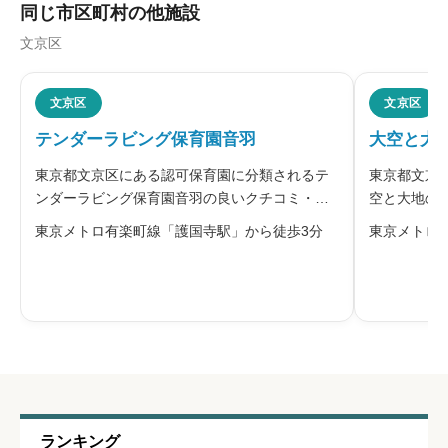
同じ市区町村の他施設
文京区
職員の人間関係
必須





文京区
文京区
星の数をお選びください
テンダーラビング保育園音羽
大空と大
東京都文京区にある認可保育園に分類されるテ
東京都文京
管理職との人間関係
必須
ンダーラビング保育園音羽の良いクチコミ・悪
空と大地の
いクチコミを合わせて評判をご紹介します。
ミ・悪いク





星の数をお選びください
東京メトロ有楽町線「護国寺駅」から徒歩3分
東京メトロ
「テンダーラビング保育園」を運営する株式会
す。大空と
社テンダーラビングケアサービスは、一人ひと
会社キッズ
りの子どもの人権を尊重し、互いの存在を
の認可保育
休みの取りやすさ
必須





星の数をお選びください
通いやすさ
必須
ランキング