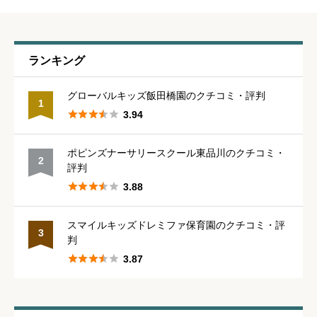
職員の人間関係
必須
ランキング





星の数をお選びください
グローバルキッズ飯田橋園のクチコミ・評判
1





3.94
管理職との人間関係
必須
ポピンズナーサリースクール東品川のクチコミ・
2





星の数をお選びください
評判





3.88
休みの取りやすさ
必須
スマイルキッズドレミファ保育園のクチコミ・評
3
判





星の数をお選びください





3.87
通いやすさ
必須