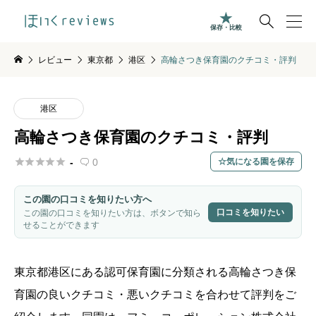

保存・比較
レビュー
東京都
港区
高輪さつき保育園のクチコミ・評判
港区
高輪さつき保育園のクチコミ・評判





-
0
気になる園を保存

この園の口コミを知りたい方へ
口コミを知りたい
この園の口コミを知りたい方は、ボタンで知ら
せることができます
東京都
港区
にある認可保育園に分類される
高輪さつき保
育園
の良いクチコミ・悪いクチコミを合わせて評判をご