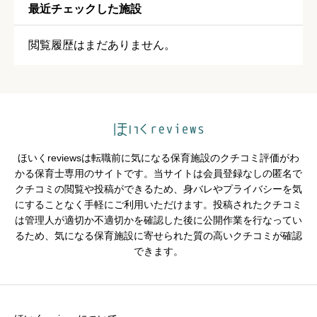
最近チェックした施設





星の数をお選びください
閲覧履歴はまだありません。
保育・教育内容
必須





星の数をお選びください
ほいくreviewsは転職前に気になる保育施設のクチコミ評価がわ
シフトの融通
必須
かる保育士専用のサイトです。当サイトは会員登録なしの匿名で
クチコミの閲覧や投稿ができるため、身バレやプライバシーを気





星の数をお選びください
にすることなく手軽にご利用いただけます。投稿されたクチコミ
は管理人が適切か不適切かを確認した後に公開作業を行なってい
るため、気になる保育施設に寄せられた質の高いクチコミが確認
できます。
残業・持ち帰り仕事の少なさ
必須





星の数をお選びください