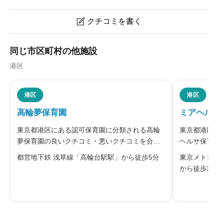
クチコミを書く

高輪さつき保育園のクチコミ・評判
同じ市区町村の他施設
港区
ニックネーム
任意
港区
港区
高輪夢保育園
ミアヘル
※本名や誤解される名前の使用はご遠慮ください。
東京都港区にある認可保育園に分類される高輪
東京都港区
夢保育園の良いクチコミ・悪いクチコミを合わ
ヘルサ保育
せて評判をご紹介します。同園は、社会福祉法
いクチコミ
都営地下鉄 浅草線「高輪台駅駅」から徒歩5分
東京メトロ
人夢工房が運営する認可保育園です。品川駅の
園は、ミア
から徒歩3分
高輪口から歩いて通える、都心の喧騒を忘れら
園です。白
給料・福利厚生
必須
れるような癒しの空間にあります。「い
公園がたく





星の数をお選びください