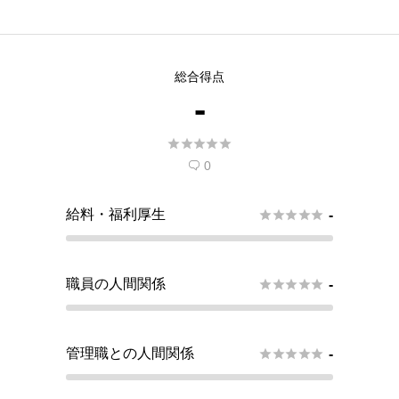
総合得点
-





0

給料・福利厚生





-
職員の人間関係





-
管理職との人間関係





-