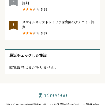
2





星の数をお選びください
評判





3.88
休みの取りやすさ
必須
スマイルキッズドレミファ保育園のクチコミ・評
3
判





星の数をお選びください





3.87
通いやすさ
必須
最近チェックした施設





星の数をお選びください
閲覧履歴はまだありません。
保育・教育内容
必須





星の数をお選びください
ほいくreviewsは転職前に気になる保育施設のクチコミ評価がわ