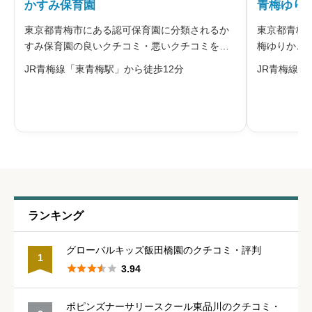
かすみ保育園
青梅ゆり
※本名や誤解される名前の使用はご遠慮ください。
東京都青梅市にある認可保育園に分類されるか
東京都青梅
すみ保育園の良いクチコミ・悪いクチコミを合
梅ゆりかご
わせて評判をご紹介します。運営する社会福祉
チコミを合
JR青梅線「東青梅駅」から徒歩12分
JR青梅線「
法人青梅みどり福祉会は、「よく食べ、よく
人の社会福
寝、よく遊び、健康な心と体を育む」ことを大
も・保護者
給料・福利厚生
必須
切に、霞川と緑の山々に囲まれた環境で戸
もの豊かな





星の数をお選びください
職員の人間関係
必須
ランキング





星の数をお選びください
グローバルキッズ飯田橋園のクチコミ・評判
1





3.94
管理職との人間関係
必須
ポピンズナーサリースクール東品川のクチコミ・