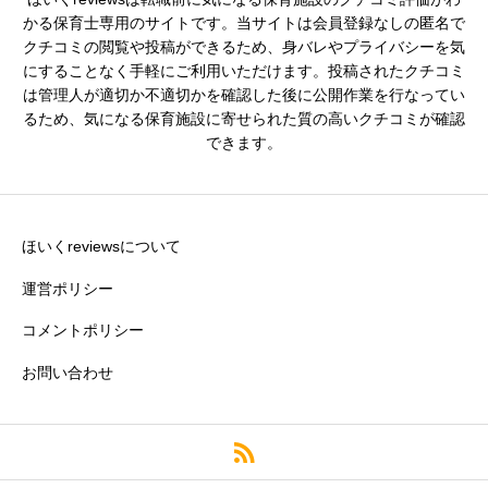
シフトの融通
必須
かる保育士専用のサイトです。当サイトは会員登録なしの匿名で
クチコミの閲覧や投稿ができるため、身バレやプライバシーを気





星の数をお選びください
にすることなく手軽にご利用いただけます。投稿されたクチコミ
は管理人が適切か不適切かを確認した後に公開作業を行なってい
るため、気になる保育施設に寄せられた質の高いクチコミが確認
できます。
残業・持ち帰り仕事の少なさ
必須





星の数をお選びください
ほいくreviewsについて
運営ポリシー
コメントポリシー
クチコミのタイトル
必須
お問い合わせ
※園の評価がわかりやすいタイトルがおすすめです。