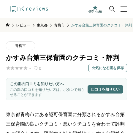

保存・比較
レビュー
東京都
青梅市
かすみ台第三保育園のクチコミ・評判
青梅市
かすみ台第三保育園のクチコミ・評判





-
0
気になる園を保存

この園の口コミを知りたい方へ
口コミを知りたい
この園の口コミを知りたい方は、ボタンで知ら
せることができます
東京都
青梅市
にある認可保育園に分類されるかすみ台第
三保育園の良いクチコミ・悪いクチコミを合わせて評判