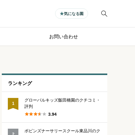

気になる園
お問い合わせ
ランキング
グローバルキッズ飯田橋園のクチコミ・
1
評判





3.94
ポピンズナーサリースクール東品川のク
2