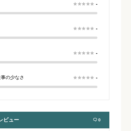





-





-





-
仕事の少なさ





-
レビュー
0
