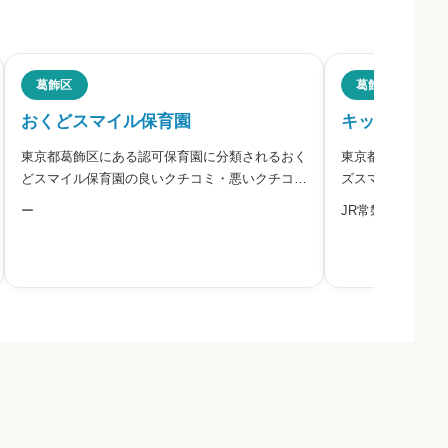
葛飾区
葛飾区
おくどスマイル保育園
キッズスマイ
東京都葛飾区にある認可保育園に分類されるおく
東京都葛飾区にあ
ださい。
どスマイル保育園の良いクチコミ・悪いクチコミ
ズスマイル葛飾東
を合わせて評判をご紹介します。
コミを合わせて評
ー
JR常磐線「金町駅
必須



必須