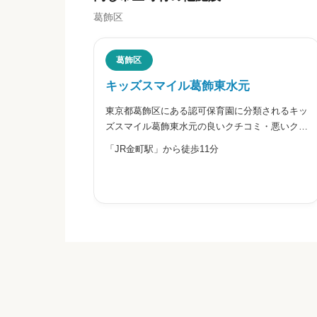
葛飾区
ニックネーム
任意
葛飾区
キッズスマイル葛飾東水元
東京都葛飾区にある認可保育園に分類されるキッ
※本名や誤解される名前の使用はご遠慮く
ズスマイル葛飾東水元の良いクチコミ・悪いクチ
コミを合わせて評判をご紹介します。
「JR金町駅」から徒歩11分
給料・福利厚生


星の数をお選びください
職員の人間関係