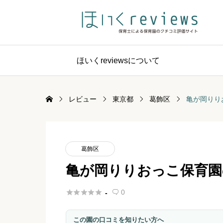
ほいくreviewsについて
レビュー
東京都
葛飾区
亀が岡りり
葛飾区
亀が岡りりおっこ保育園





0
-

この園の口コミを知りたい方へ