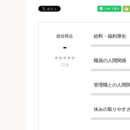
総合得点
給料・福利厚生
-





職員の人間関係
0

管理職との人間
休みの取りやす