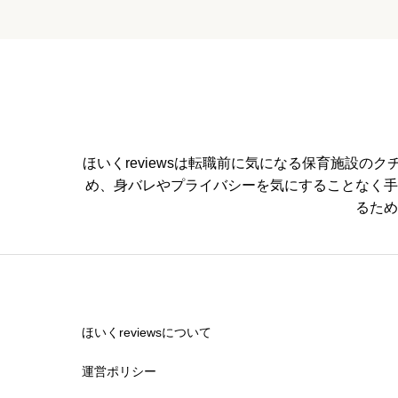


星の数をお選びください
管理職との人間関係
ほいくreviewsは転職前に気になる保育施設


星の数をお選びください
め、身バレやプライバシーを気にすることなく手
るため
休みの取りやすさ


星の数をお選びください
ほいくreviewsについて
運営ポリシー
通いやすさ