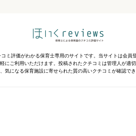



必須
のクチコミ評価がわかる保育士専用のサイトです。当サイトは会



軽にご利用いただけます。投稿されたクチコミは管理人が適切
、気になる保育施設に寄せられた質の高いクチコミが確認でき
必須



必須