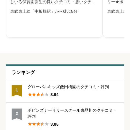
※本名や誤解される名前の使用はご遠慮ください。
じいろ保育園弥生の良いクチコミ・悪いクチコ
リー★ポピ
ミを合わせて評判をご紹介します。ライクキッ
いクチコミ
東武東上線「中板橋駅」から徒歩5分
東武東上線
ズ株式会社が運営する認可保育園で、2025年4
リー★ポピ
月1日に区立弥生保育園から民営化された園で
ろんこ会が運
す。生後57日から就学前までを対
月に創立さ
給料・福利厚生
必須





星の数をお選びください
職員の人間関係
必須
ランキング





星の数をお選びください
グローバルキッズ飯田橋園のクチコミ・評判
1





3.94
管理職との人間関係
必須
ポピンズナーサリースクール東品川のクチコミ・
2
評判





星の数をお選びください





3.88