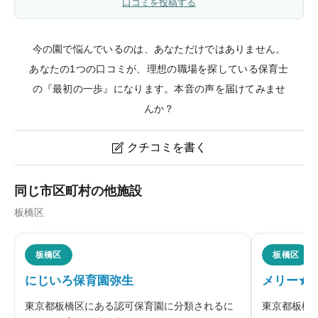
口コミを投稿する
今の園で悩んでいるのは、あなただけではありません。
あなたの1つの口コミが、理想の職場を探している保育士
の『最初の一歩』になります。本音の声を届けてみませ
んか？
クチコミを書く

HybridMom Nursery School-Narimasuのクチコミ・評
同じ市区町村の他施設
判
板橋区
ニックネーム
任意
板橋区
板橋区
にじいろ保育園弥生
メリー★
東京都板橋区にある認可保育園に分類されるに
東京都板橋