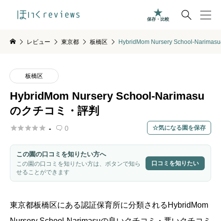

保存・比較
レビュー
東京都
板橋区
HybridMom Nursery School-Nar
板橋区
HybridMom Nursery School-Narimasu
のクチコミ・評判





-
0
気になる園を保存

この園の口コミを知りたい方へ
口コミを知りたい
この園の口コミを知りたい方は、ボタンで知ら
せることができます
東京都
板橋区
にある認証保育所に分類されるHybridMom
Nursery School-Narimasuの良いクチコミ・悪いクチコミ