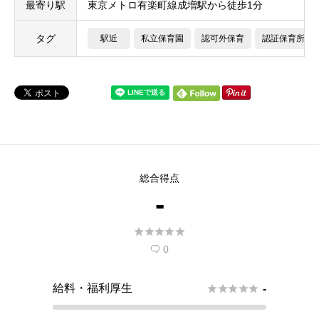
最寄り駅
東京メトロ有楽町線成増駅から徒歩1分
タグ
駅近
私立保育園
認可外保育
認証保育所
総合得点
-





0

給料・福利厚生





-