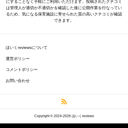
にすることなく手軽にご利用いただけます。投稿されたクチコミ





は管理人が適切か不適切かを確認した後に公開作業を行なってい
星の数をお選びください
るため、気になる保育施設に寄せられた質の高いクチコミが確認
できます。
残業・持ち帰り仕事の少なさ
必須





星の数をお選びください
ほいくreviewsについて
運営ポリシー
コメントポリシー
クチコミのタイトル
必須
お問い合わせ
※園の評価がわかりやすいタイトルがおすすめです。
Copyright © 2024-2026 ほいくreviews
クチコミ内容
必須