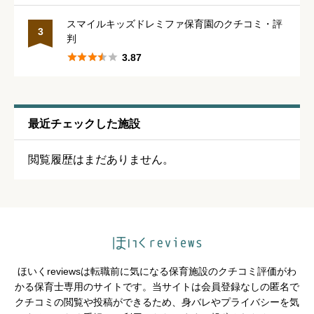
スマイルキッズドレミファ保育園のクチコミ・評
休みの取りやすさ
3
必須
判





3.87





星の数をお選びください
通いやすさ
必須
最近チェックした施設





星の数をお選びください
閲覧履歴はまだありません。
保育・教育内容
必須





星の数をお選びください
ほいくreviewsは転職前に気になる保育施設のクチコミ評価がわ
かる保育士専用のサイトです。当サイトは会員登録なしの匿名で
シフトの融通
必須
クチコミの閲覧や投稿ができるため、身バレやプライバシーを気