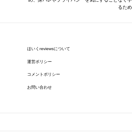
るため
休みの取りやすさ


星の数をお選びください
ほいくreviewsについて
運営ポリシー
通いやすさ
コメントポリシー


星の数をお選びください
お問い合わせ
保育・教育内容


星の数をお選びください