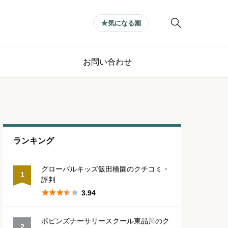

気になる園
お問い合わせ
ランキング
グローバルキッズ飯田橋園のクチコミ・
1
評判





3.94
ポピンズナーサリースクール東品川のク
2