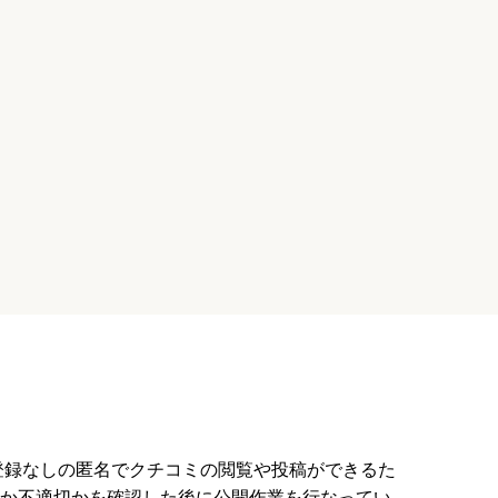
柿生駅」から徒歩18分
JR横浜線・小田急小田原線「町田駅」
営する小規模の認可保育園で、
人矢口学園が運営する小規模の認可保育
13分
されました。豊かな感性を育
原町田の地域で、家庭と連携しながら、
心に基づいた
活と遊びを通じて低年齢の子
員登録なしの匿名でクチコミの閲覧や投稿ができるた
か不適切かを確認した後に公開作業を行なってい