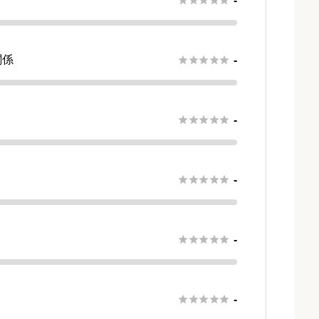
-
関係





-
さ





-





-





-





-