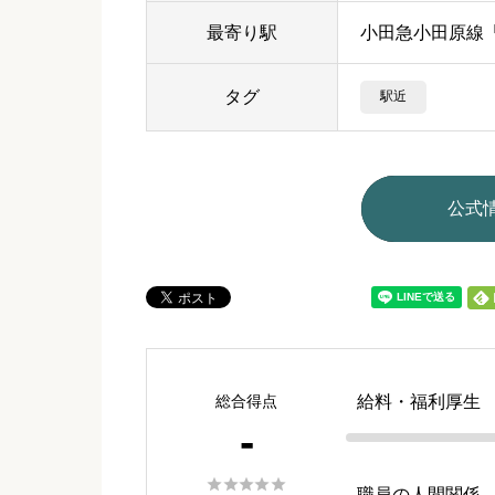
最寄り駅
小田急小田原線
タグ
駅近
公式
総合得点
給料・福利厚生
-





職員の人間関係