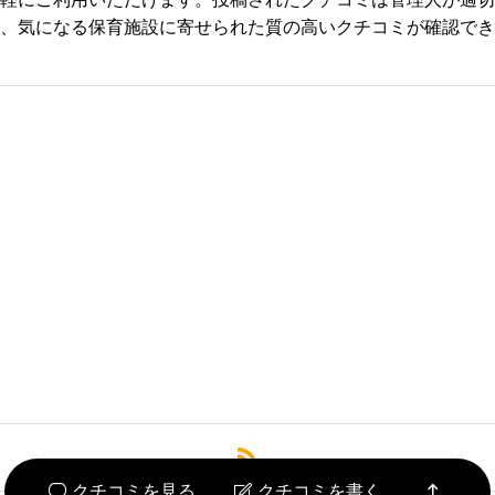
、気になる保育施設に寄せられた質の高いクチコミが確認でき
必須



必須



必須




クチコミを見る
クチコミを書く

