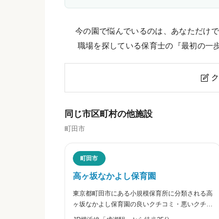
今の園で悩んでいるのは、あなただけで
職場を探している保育士の『最初の一
ク

東平なでしこ保育園のクチコミ・
同じ市区町村の他施設
町田市
ニックネーム
任意
町田市
高ヶ坂なかよし保育園
東京都町田市にある小規模保育所に分類される高
※本名や誤解される名前の使用はご遠慮く
ヶ坂なかよし保育園の良いクチコミ・悪いクチコ
ミを合わせて評判をご紹介します。同園は、子ど