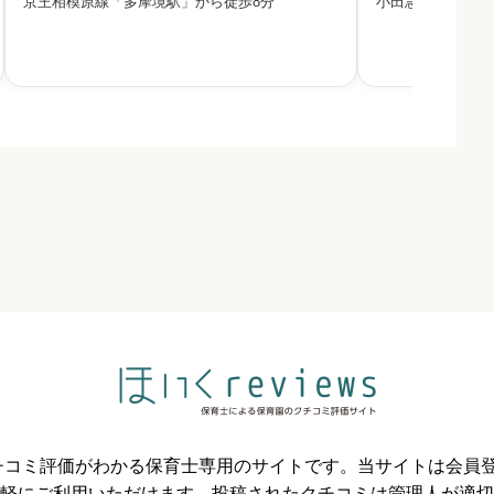
京王相模原線「多摩境駅」から徒歩8分
小田急小田原線「
盤学園が運営する小規模の認可保育園です。「四
法人明泉学園が運
つのやくそく」をもとに、創造力を養い個性を伸
平成三十年に開設
ばし、社会生活の基礎を身に
み、子どもの探究
必須



必須



必須
のクチコミ評価がわかる保育士専用のサイトです。当サイトは会



軽にご利用いただけます。投稿されたクチコミは管理人が適切