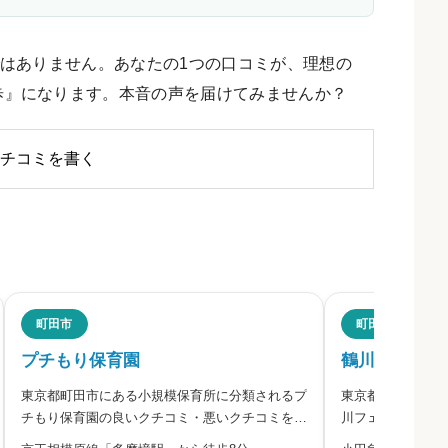
はありません。あなたの1つの口コミが、理想の
歩』になります。本音の声を届けてみませんか？
チコミを書く
評判
町田市
町田市
プチもり保育園
鶴川フェリシ
東京都町田市にある小規模保育所に分類されるプ
東京都町田市にあ
ださい。
チもり保育園の良いクチコミ・悪いクチコミを合
川フェリシア保育
わせて評判をご紹介します。この園は学校法人常
ミを合わせて評判