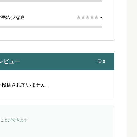
仕事の少なさ





-
レビュー
0

が投稿されていません。
ことができます