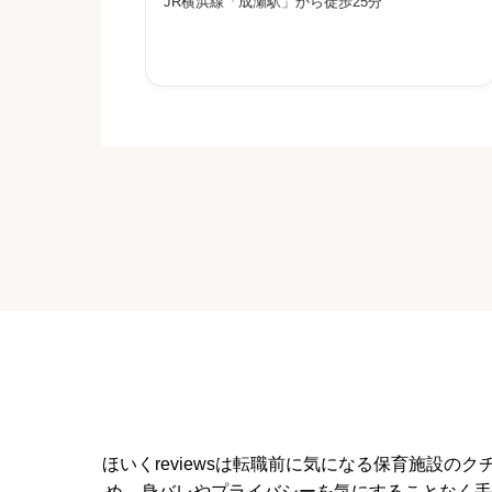
JR横浜線「成瀬駅」から徒歩25分
もが安心して通える保育を行い、社会性を身につ
けることを目標に掲げる小規模保育園です。保育
者や友だちとの関係を通して
給料・福利厚生


星の数をお選びください
職員の人間関係


星の数をお選びください
管理職との人間関係
ほいくreviewsは転職前に気になる保育施設


星の数をお選びください
め、身バレやプライバシーを気にすることなく手