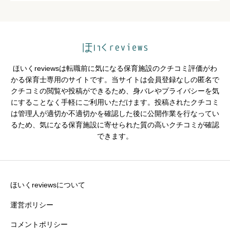
保育・教育内容
必須





星の数をお選びください
ほいくreviewsは転職前に気になる保育施設のクチコミ評価がわ
シフトの融通
必須
かる保育士専用のサイトです。当サイトは会員登録なしの匿名で
クチコミの閲覧や投稿ができるため、身バレやプライバシーを気





星の数をお選びください
にすることなく手軽にご利用いただけます。投稿されたクチコミ
は管理人が適切か不適切かを確認した後に公開作業を行なってい
るため、気になる保育施設に寄せられた質の高いクチコミが確認
できます。
残業・持ち帰り仕事の少なさ
必須





星の数をお選びください
ほいくreviewsについて
運営ポリシー
コメントポリシー
クチコミのタイトル
必須