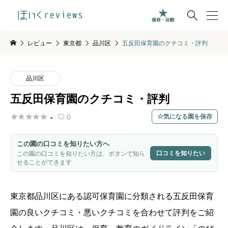

保存・比較
レビュー
東京都
品川区
五反田保育園のクチコミ・評判
品川区
五反田保育園のクチコミ・評判





-
0
気になる園を保存

この園の口コミを知りたい方へ
口コミを知りたい
この園の口コミを知りたい方は、ボタンで知ら
せることができます
東京都
品川区
にある認可保育園に分類される五反田保育
園の良いクチコミ・悪いクチコミを合わせて評判をご紹