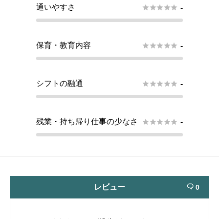
通いやすさ





-
保育・教育内容





-
シフトの融通





-
残業・持ち帰り仕事の少なさ





-
レビュー
0
