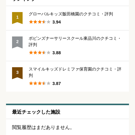





星の数をお選びください
グローバルキッズ飯田橋園のクチコミ・評判
1





3.94
保育・教育内容
必須
ポピンズナーサリースクール東品川のクチコミ・
2
評判





星の数をお選びください





3.88
スマイルキッズドレミファ保育園のクチコミ・評
シフトの融通
必須
3
判





3.87





星の数をお選びください
残業・持ち帰り仕事の少なさ
必須
最近チェックした施設





星の数をお選びください
閲覧履歴はまだありません。