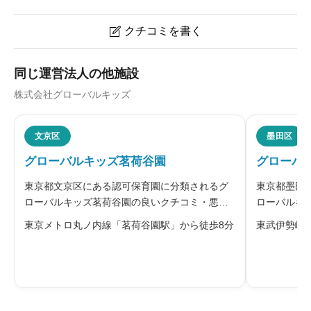
クチコミを書く

グローバルキッズ西大井園のクチコミ・評判
同じ運営法人の他施設
株式会社グローバルキッズ
ニックネーム
任意
文京区
墨田区
グローバルキッズ茗荷谷園
グローバ
※本名や誤解される名前の使用はご遠慮ください。
東京都文京区にある認可保育園に分類されるグ
東京都墨田
ローバルキッズ茗荷谷園の良いクチコミ・悪い
ローバルキ
クチコミを合わせて評判をご紹介します。運営
チコミを合
東京メトロ丸ノ内線「茗荷谷園駅」から徒歩8分
東武伊勢崎
する株式会社グローバルキッズは、「子どもを
る株式会社
中心にした保育の実践」を何よりも大切な基本
心にした保
給料・福利厚生
必須
理念とし、子どもたちの未来のために、
基本理念に





星の数をお選びください