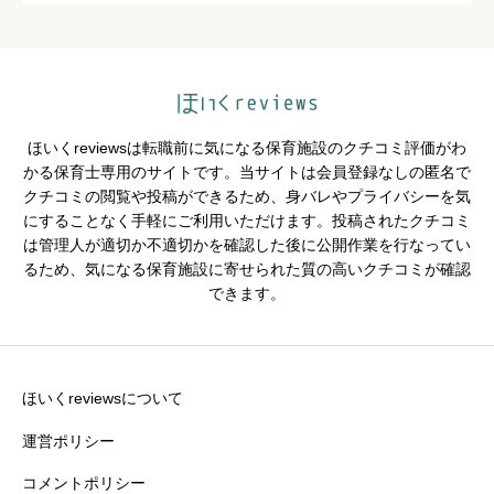
クチコミのタイトル
必須
ほいくreviewsは転職前に気になる保育施設のクチコミ評価がわ
かる保育士専用のサイトです。当サイトは会員登録なしの匿名で
クチコミの閲覧や投稿ができるため、身バレやプライバシーを気
※園の評価がわかりやすいタイトルがおすすめです。
にすることなく手軽にご利用いただけます。投稿されたクチコミ
は管理人が適切か不適切かを確認した後に公開作業を行なってい
クチコミ内容
必須
るため、気になる保育施設に寄せられた質の高いクチコミが確認
できます。
ほいくreviewsについて
運営ポリシー
コメントポリシー