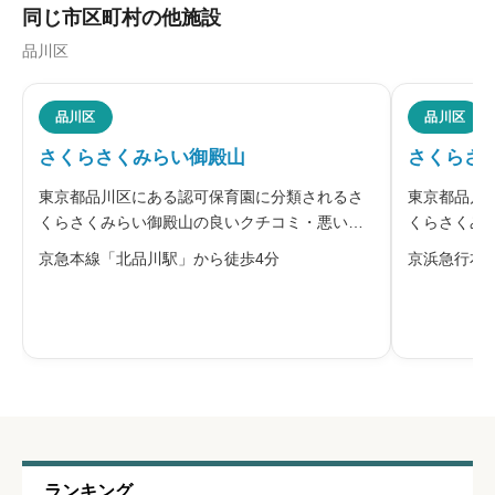
同じ市区町村の他施設
品川区
職員の人間関係
必須





品川区
品川区
星の数をお選びください
さくらさくみらい御殿山
さくらさ
東京都品川区にある認可保育園に分類されるさ
東京都品川
管理職との人間関係
必須
くらさくみらい御殿山の良いクチコミ・悪いク
くらさくみ
チコミを合わせて評判をご紹介します。運営会
ミ・悪いク





星の数をお選びください
京急本線「北品川駅」から徒歩4分
京浜急行本
社は、苗木から大切に育てると花を咲かせる桜
す。運営会
になぞらえ、「さくらの樹」を子ども一人ひと
咲かせる桜
り、「さくらの花」を笑顔と捉える保育
も一人ひと
休みの取りやすさ
必須





星の数をお選びください
通いやすさ
必須
ランキング