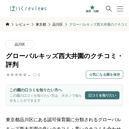

保存・比較
レビュー
東京都
品川区
グローバルキッズ西大井園のクチコミ
品川区
グローバルキッズ西大井園のクチコミ・
評判





-
0
気になる園を保存

この園の口コミを知りたい方へ
口コミを知りたい
この園の口コミを知りたい方は、ボタンで知ら
せることができます
東京都
品川区
にある認可保育園に分類されるグローバル
キッズ西大井園の良いクチコミ・悪いクチコミを合わせ