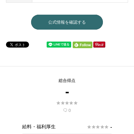
公式情報を確認する
総合得点
-





0

給料・福利厚生





-