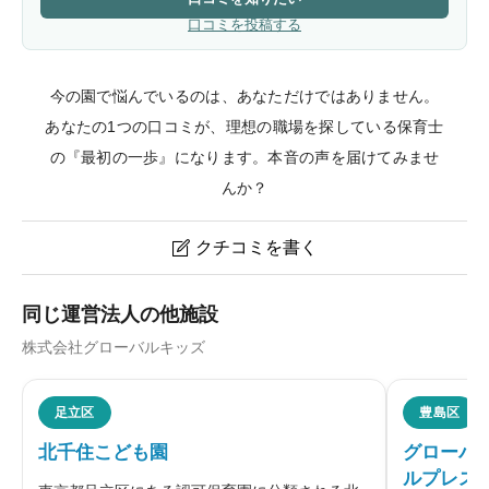
口コミを投稿する
今の園で悩んでいるのは、あなただけではありません。
あなたの1つの口コミが、理想の職場を探している保育士
の『最初の一歩』になります。本音の声を届けてみませ
んか？
クチコミを書く

グローバルキッズ三鷹園のクチコミ・評判
同じ運営法人の他施設
株式会社グローバルキッズ
ニックネーム
任意
足立区
豊島区
北千住こども園
グローバル
ルプレス
※本名や誤解される名前の使用はご遠慮ください。