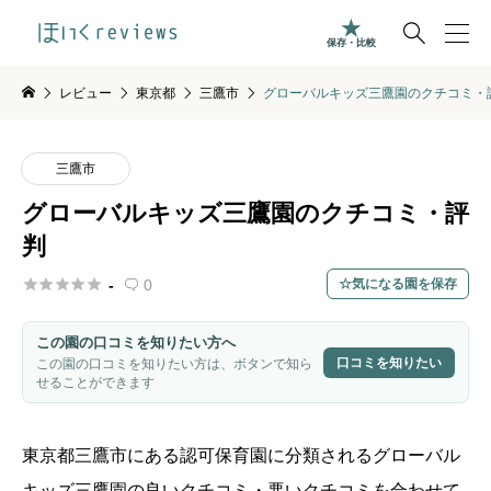

保存・比較
レビュー
東京都
三鷹市
グローバルキッズ三鷹園のクチコミ・
三鷹市
グローバルキッズ三鷹園のクチコミ・評
判





-
0
気になる園を保存

この園の口コミを知りたい方へ
口コミを知りたい
この園の口コミを知りたい方は、ボタンで知ら
せることができます
東京都
三鷹市
にある認可保育園に分類されるグローバル
キッズ三鷹園の良いクチコミ・悪いクチコミを合わせて