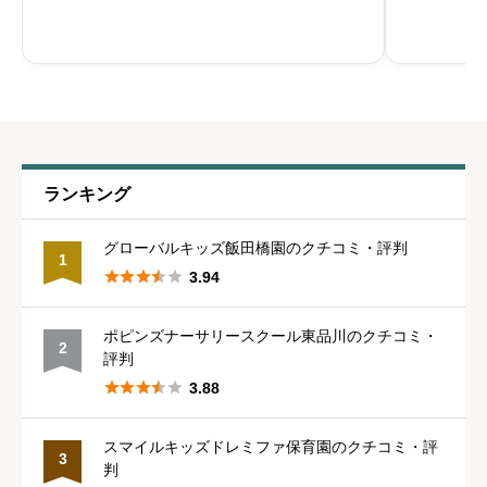
な環境のなかで子どもと生活を共にし、自立し
メリカ・モ
た意欲ある育ちを願って保育を行ってい
児教育プロ
休みの取りやすさ
必須





星の数をお選びください
通いやすさ
必須
ランキング





星の数をお選びください
グローバルキッズ飯田橋園のクチコミ・評判
1





3.94
保育・教育内容
必須
ポピンズナーサリースクール東品川のクチコミ・
2
評判





星の数をお選びください





3.88
スマイルキッズドレミファ保育園のクチコミ・評
シフトの融通
必須
3
判