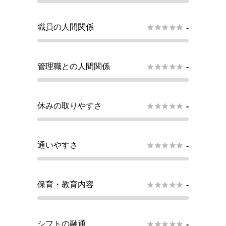
職員の人間関係





-
管理職との人間関係





-
休みの取りやすさ





-
通いやすさ





-
保育・教育内容





-
シフトの融通





-