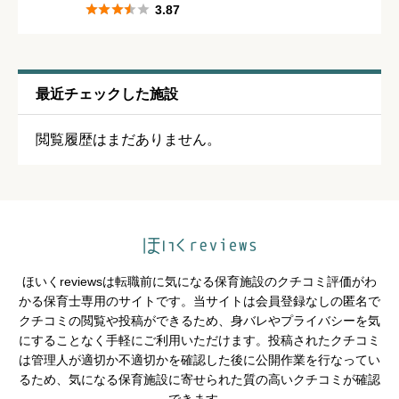





3.87





星の数をお選びください
残業・持ち帰り仕事の少なさ
必須
最近チェックした施設





星の数をお選びください
閲覧履歴はまだありません。
クチコミのタイトル
必須
ほいくreviewsは転職前に気になる保育施設のクチコミ評価がわ
かる保育士専用のサイトです。当サイトは会員登録なしの匿名で
クチコミの閲覧や投稿ができるため、身バレやプライバシーを気
※園の評価がわかりやすいタイトルがおすすめです。
にすることなく手軽にご利用いただけます。投稿されたクチコミ
は管理人が適切か不適切かを確認した後に公開作業を行なってい
クチコミ内容
必須
るため、気になる保育施設に寄せられた質の高いクチコミが確認