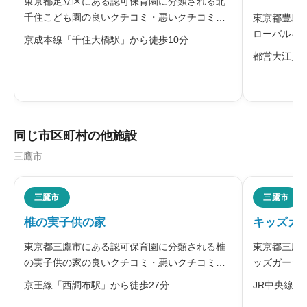
東京都足立区にある認可保育園に分類される北
千住こども園の良いクチコミ・悪いクチコミを
東京都豊島
合わせて評判をご紹介します。同園は、和を意
ローバルキ
京成本線「千住大橋駅」から徒歩10分
識した落ち着いた造りで、家庭の温かい雰囲気
ール南長崎
都営大江戸
が感じられる園です。乳児は担当制を取り入れ
合わせて評
給料・福利厚生
必須
た丁寧な育児を行い、幼児は本社講師に





星の数をお選びください
同じ市区町村の他施設
三鷹市
職員の人間関係
必須





三鷹市
三鷹市
星の数をお選びください
椎の実子供の家
キッズガ
東京都三鷹市にある認可保育園に分類される椎
東京都三鷹
管理職との人間関係
必須
の実子供の家の良いクチコミ・悪いクチコミを
ッズガーデ
合わせて評判をご紹介します。社会福祉法人楽
クチコミを





星の数をお選びください
京王線「西調布駅」から徒歩27分
JR中央線快
山会が三鷹市で運営する保育園です。自然豊か
市にあるキ