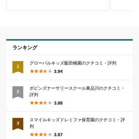
守り、豊か





星の数をお選びください
職員の人間関係
必須
ランキング





星の数をお選びください
グローバルキッズ飯田橋園のクチコミ・評判
1





3.94
管理職との人間関係
必須
ポピンズナーサリースクール東品川のクチコミ・
2





星の数をお選びください
評判





3.88
休みの取りやすさ
必須
スマイルキッズドレミファ保育園のクチコミ・評
3
判





星の数をお選びください





3.87