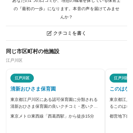
あなたの1つの口コミが、理想の職場を探している保育士
の『最初の一歩』になります。本音の声を届けてみませ
んか？
クチコミを書く

フロンティアキッズ葛西のクチコミ・評判
同じ市区町村の他施設
江戸川区
ニックネーム
任意
江戸川区
江戸川区
清新おひさま保育園
このはな
※本名や誤解される名前の使用はご遠慮ください。
東京都江戸川区にある認可保育園に分類される
東京都江戸
清新おひさま保育園の良いクチコミ・悪いクチ
るこのはな
コミを合わせて評判をご紹介します。
チコミを合
東京メトロ東西線「西葛西駅」から徒歩15分
都営地下鉄
運営する江
を大切にし
給料・福利厚生
必須