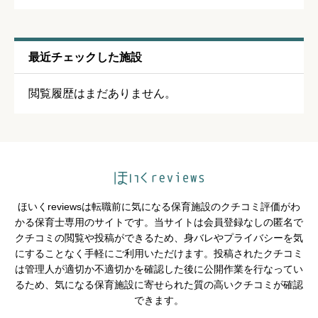
通いやすさ
必須
最近チェックした施設





星の数をお選びください
閲覧履歴はまだありません。
保育・教育内容
必須





星の数をお選びください
ほいくreviewsは転職前に気になる保育施設のクチコミ評価がわ
シフトの融通
必須
かる保育士専用のサイトです。当サイトは会員登録なしの匿名で
クチコミの閲覧や投稿ができるため、身バレやプライバシーを気





星の数をお選びください
にすることなく手軽にご利用いただけます。投稿されたクチコミ
は管理人が適切か不適切かを確認した後に公開作業を行なってい
るため、気になる保育施設に寄せられた質の高いクチコミが確認
できます。
残業・持ち帰り仕事の少なさ
必須