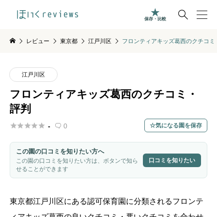

保存・比較
レビュー
東京都
江戸川区
フロンティアキッズ葛西のクチコミ
江戸川区
フロンティアキッズ葛西のクチコミ・
評判





-
0
気になる園を保存

この園の口コミを知りたい方へ
口コミを知りたい
この園の口コミを知りたい方は、ボタンで知ら
せることができます
東京都
江戸川区
にある認可保育園に分類されるフロンテ
ィアキッズ葛西の良いクチコミ・悪いクチコミを合わせ