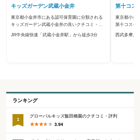
キッズガーデン武蔵小金井
第十コス
※本名や誤解される名前の使用はご遠慮ください。
東京都小金井市にある認可保育園に分類される
東京都小金
キッズガーデン武蔵小金井の良いクチコミ・悪
第十コスモ
いクチコミを合わせて評判をご紹介します。運
ミを合わせ
JR中央線快速「武蔵小金井駅」から徒歩3分
西武多摩川
営法人のキッズスマイルは、自ら未来を切り拓
スモズが運
く力を備えた子どもの育成をめざし、探究的な
では、木の
給料・福利厚生
必須
学び、コミュニケーション、ウェルビー
舎と、園庭





星の数をお選びください
職員の人間関係
必須
ランキング





星の数をお選びください
グローバルキッズ飯田橋園のクチコミ・評判
1





3.94
管理職との人間関係
必須