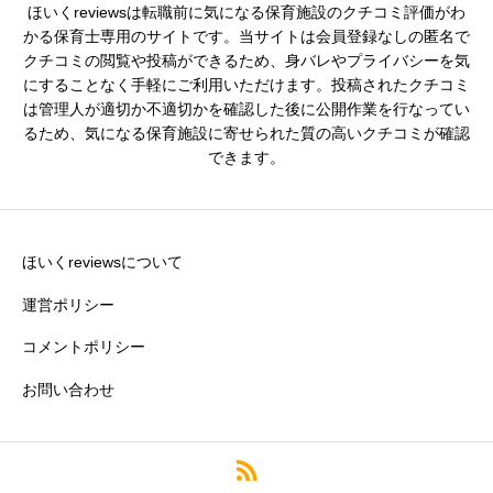
ほいくreviewsは転職前に気になる保育施設のクチコミ評価がわ
シフトの融通
必須
かる保育士専用のサイトです。当サイトは会員登録なしの匿名で
クチコミの閲覧や投稿ができるため、身バレやプライバシーを気





星の数をお選びください
にすることなく手軽にご利用いただけます。投稿されたクチコミ
は管理人が適切か不適切かを確認した後に公開作業を行なってい
るため、気になる保育施設に寄せられた質の高いクチコミが確認
できます。
残業・持ち帰り仕事の少なさ
必須





星の数をお選びください
ほいくreviewsについて
運営ポリシー
コメントポリシー
クチコミのタイトル
必須
お問い合わせ
※園の評価がわかりやすいタイトルがおすすめです。