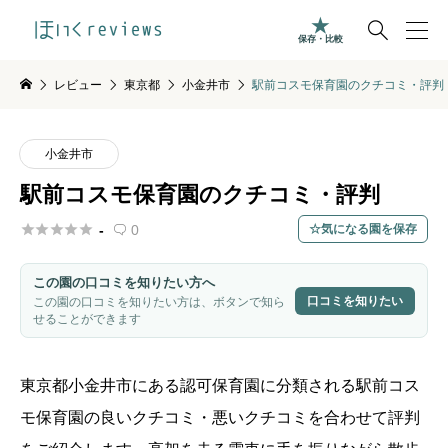

保存・比較
レビュー
東京都
小金井市
駅前コスモ保育園のクチコミ・評判
小金井市
駅前コスモ保育園のクチコミ・評判





-
0
気になる園を保存

この園の口コミを知りたい方へ
口コミを知りたい
この園の口コミを知りたい方は、ボタンで知ら
せることができます
東京都
小金井市
にある認可保育園に分類される駅前コス
モ保育園の良いクチコミ・悪いクチコミを合わせて評判