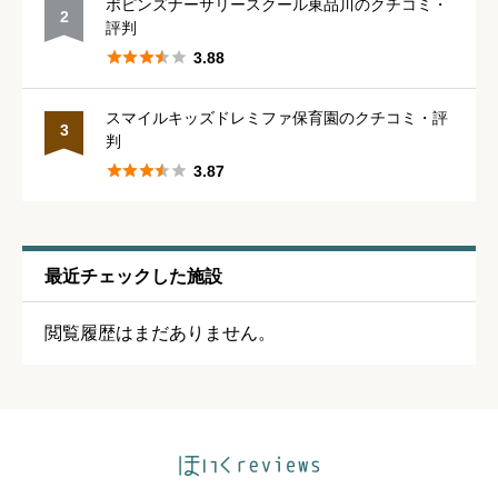
ポピンズナーサリースクール東品川のクチコミ・
2





星の数をお選びください
評判





3.88
休みの取りやすさ
必須
スマイルキッズドレミファ保育園のクチコミ・評
3
判





星の数をお選びください





3.87
通いやすさ
必須
最近チェックした施設





星の数をお選びください
閲覧履歴はまだありません。
保育・教育内容
必須





星の数をお選びください