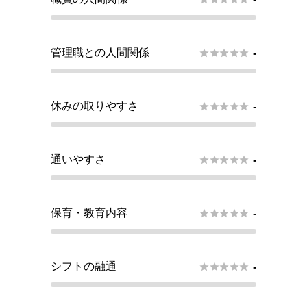
管理職との人間関係





-
休みの取りやすさ





-
通いやすさ





-
保育・教育内容





-
シフトの融通





-