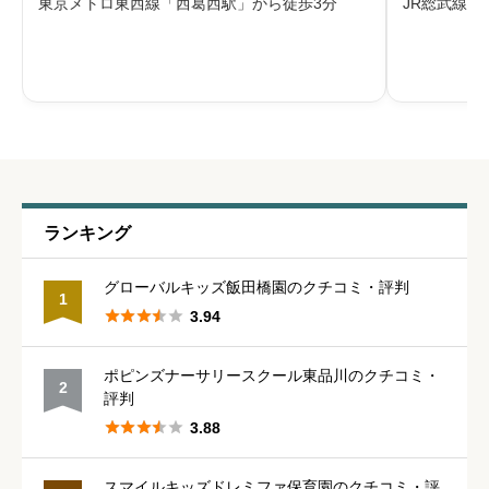
東京メトロ東西線「西葛西駅」から徒歩3分
JR総武線「
します。
給料・福利厚生
必須





星の数をお選びください
職員の人間関係
必須
ランキング





星の数をお選びください
グローバルキッズ飯田橋園のクチコミ・評判
1





3.94
管理職との人間関係
必須
ポピンズナーサリースクール東品川のクチコミ・
2





星の数をお選びください
評判





3.88
休みの取りやすさ
必須
スマイルキッズドレミファ保育園のクチコミ・評