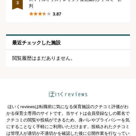
3
判





星の数をお選びください





3.87
通いやすさ
必須
最近チェックした施設





星の数をお選びください
閲覧履歴はまだありません。
保育・教育内容
必須





星の数をお選びください
ほいくreviewsは転職前に気になる保育施設のクチコミ評価がわ
シフトの融通
必須
かる保育士専用のサイトです。当サイトは会員登録なしの匿名で
クチコミの閲覧や投稿ができるため、身バレやプライバシーを気





星の数をお選びください
にすることなく手軽にご利用いただけます。投稿されたクチコミ
は管理人が適切か不適切かを確認した後に公開作業を行なってい