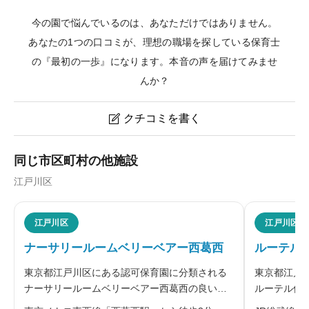
今の園で悩んでいるのは、あなただけではありません。
あなたの1つの口コミが、理想の職場を探している保育士
の『最初の一歩』になります。本音の声を届けてみませ
んか？
クチコミを書く

ベルカント保育園のクチコミ・評判
同じ市区町村の他施設
江戸川区
ニックネーム
任意
江戸川区
江戸川区
ナーサリールームベリーベアー西葛西
ルーテル
※本名や誤解される名前の使用はご遠慮ください。
東京都江戸川区にある認可保育園に分類される
東京都江戸
ナーサリールームベリーベアー西葛西の良いク
ルーテル保
チコミ・悪いクチコミを合わせて評判をご紹介
を合わせて