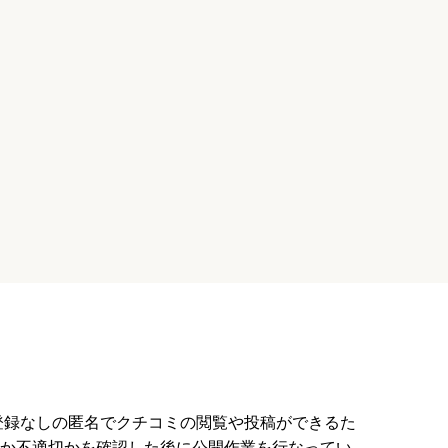
駅」下車後に西東京バス「谷
JR青梅線「小作駅」から徒歩17分
会は、「心身ともに健康で明る
る株式会社モアスマイルプロジェクトは2
「友達や人を大切にし、思いや
に設立され、保育園のほか学童保育所や
「よく見て
室も手がけています。「み
員登録なしの匿名でクチコミの閲覧や投稿ができるた
か不適切かを確認した後に公開作業を行なってい