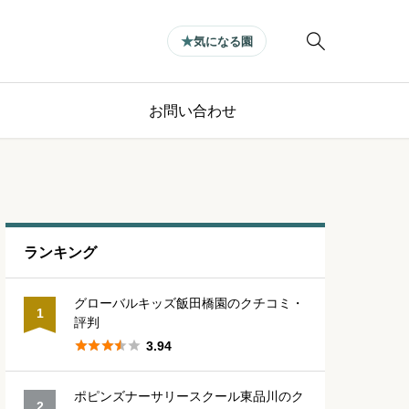

気になる園
お問い合わせ
ランキング
グローバルキッズ飯田橋園のクチコミ・
1
評判





3.94
ポピンズナーサリースクール東品川のク
2