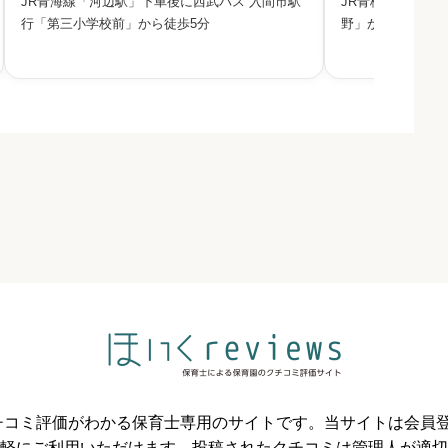
JR青海線「河辺駅」下車後に西武バス 入間市駅
JR青梅線「河辺
自然に囲まれた環境で、人間としての確かな素地
法人かすみ台福祉
行「第三小学校前」から徒歩5分
野」から徒歩5分
をつちかう保育を目指しています。「学ぶ」「遊
く元気な子ども」
ぶ」「発見」を三つの柱に掲
りのある子ども」
必須



必須



必須
のクチコミ評価がわかる保育士専用のサイトです。当サイトは会



軽にご利用いただけます。投稿されたクチコミは管理人が適切