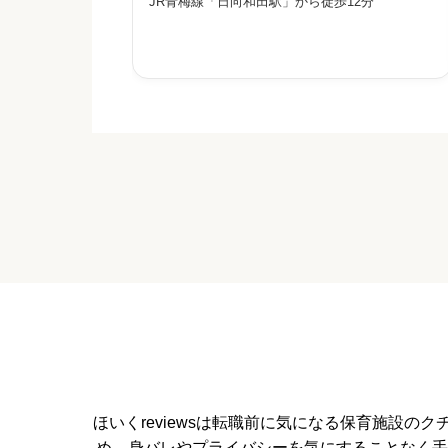
JR青梅線「日向和田駅」から徒歩12分
たくましく」育むことを掲げ、日々の生活や遊び
の中で子どもたちの可能性を伸ばす保育を行って
います。講師によるプログラ
給料・福利厚生


星の数をお選びください
職員の人間関係


星の数をお選びください
管理職との人間関係
ほいくreviewsは転職前に気になる保育施設


星の数をお選びください
め、身バレやプライバシーを気にすることなく手