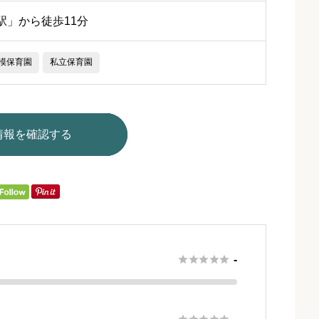
駅」から徒歩11分
模保育園
私立保育園
情報を確認する





-




