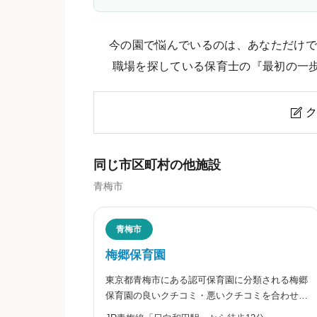
今の園で悩んでいるのは、あなただけで
職場を探している保育士の『最初の一
ク

ちいさな鈴のクチコミ・評判
同じ市区町村の他施設
青梅市
ニックネーム
任意
青梅市
梅郷保育園
東京都青梅市にある認可保育園に分類される梅郷
※本名や誤解される名前の使用はご遠慮く
保育園の良いクチコミ・悪いクチコミを合わせて
評判をご紹介します。「心身ともにすこやかに、