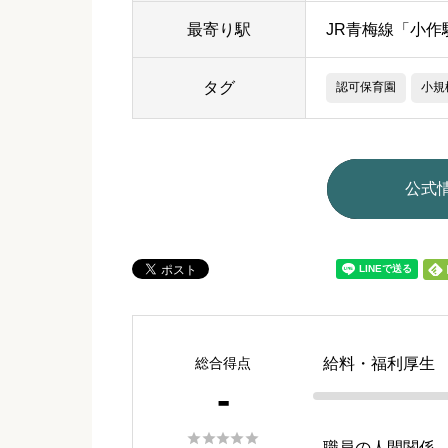
最寄り駅
JR青梅線「小作
タグ
認可保育園
小規
公式
総合得点
給料・福利厚生
-





職員の人間関係