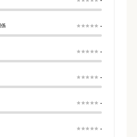
-
関係





-
さ





-





-





-





-