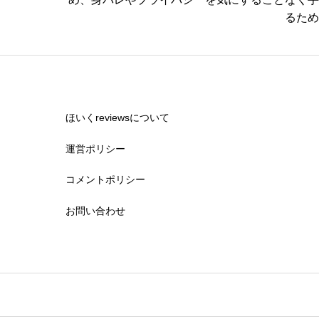
るため
休みの取りやすさ


星の数をお選びください
ほいくreviewsについて
運営ポリシー
通いやすさ
コメントポリシー


星の数をお選びください
お問い合わせ
保育・教育内容


星の数をお選びください