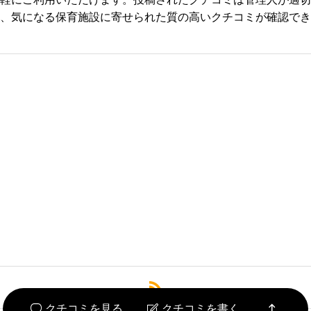
、気になる保育施設に寄せられた質の高いクチコミが確認でき
必須



必須



必須




クチコミを見る
クチコミを書く

