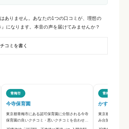
はありません。あなたの1つの口コミが、理想の
歩』になります。本音の声を届けてみませんか？
チコミを書く
青梅市
青梅市
今寺保育園
かすみ台第三
東京都青梅市にある認可保育園に分類される今寺
東京都青梅市にあ
ださい。
保育園の良いクチコミ・悪いクチコミを合わせて
み台第三保育園の
評判をご紹介します。この園を運営する法人は、
合わせて評判をご