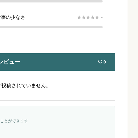
仕事の少なさ





-
レビュー
0

が投稿されていません。
ことができます